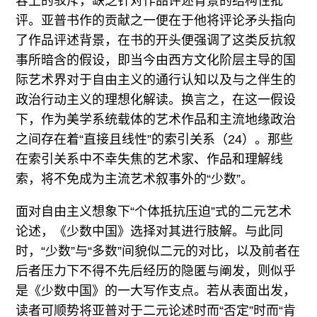
容上的驳斥，缺乏针对作品评述背景的结构性批
评。亚普书作的贡献之一便在于他将评论矛头指向
了作品评述背景，在书的开头便强调了这类反抗叙
事所暗含的假设，即当今由西方文化阶层主导的国
际艺术界对于自由主义的通行认知以及与之伴生的
政治行动主义的理想化解读。换言之，在这一假设
下，作为美学系统载体的艺术作品和主流地缘政治
之间存在着“直接且线性”的索引关系（24）。那些
在索引关系中不幸失焦的艺术家、作品和理解线
索，将不免成为主流艺术叙事外的“少数”。
面对自由主义想象下“个体抵抗压迫”式的二元艺术
论述，《少数中国》选择对其进行肢解。与此同
时，“少数”与“多数”间貌似二元的对比，以及前者在
后者压力下不得不先后经历的隐匿与阐发，则似乎
是《少数中国》的一大写作支点。若从表面出发，
读者可顺势将亚普对于二元论述时而“否定”时而“肯