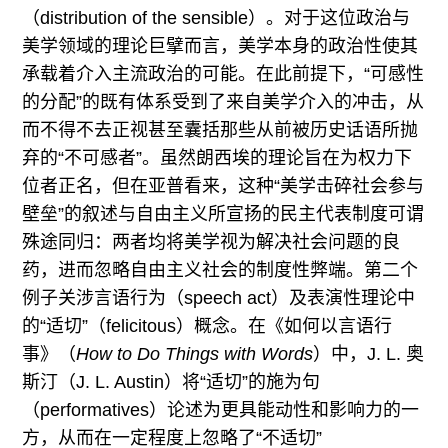
（distribution of the sensible）。对于这位政治与
美学领域的理论巨擘而言，美学本身的政治性使其
承载着介入主流政治的可能。在此前提下，“可感性
的分配”的既有体系受到了来自美学介入的冲击，从
而不得不去正视甚至囊括那些从前被历史话语所抛
弃的“不可感者”。虽然朗西埃的理论旨在为权力下
位者正名，但在亚普看来，这种“美学击碎社会参与
壁垒”的叙述与自由主义所宣扬的民主代表制度可谓
殊途同归：两者均将美学视为解决社会问题的良
药，进而忽略自由主义社会的制度性弊端。第二个
例子关涉言语行为（speech act）及表演性理论中
的“适切”（felicitous）概念。在《如何以言语行
事》（
How to Do Things with Words
）中，J. L. 奥
斯汀（J. L. Austin）将“适切”的施为句
（performatives）论述为更具能动性和影响力的一
方，从而在一定程度上忽略了“不适切”