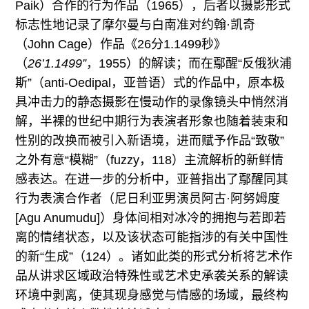
Paik）合作的行为作品（1965），后者以摄影形式
标志性地记录了摩尔曼与白南准对约翰·凯奇
（John Cage）作品《26分1.1499秒》
（
26’1.1499”
，1955）的解读；而在鄢醒“反俄狄浦
斯”（anti-Oedipal，亚普语）式的作品中，原本极
具冲击力的静态摄影在慢动作的录像镜头中悄然消
解，半裸的世纪中期行为表演者形象也随着装束和
性别的改换而被引入新语境，进而赋予作品“致敬”
之外有意“模糊”（fuzzy，118）主流解析的新鲜情
感表达。在进一步的分析中，亚普指出了鄢醒同其
行为表演合作者（尼日利亚男演员阿古·阿努姆度
[Agu Anumudu]）身体间相对冰冷的拥抱与若即若
离的情绪状态，以及该状态可能指涉的有关中国性
的新“生成”（124）。诸如此类的形式分析将艺术作
品从讲求区域政治特殊性或艺术史承袭关系的解读
环境中剥离，使其现身感觉与情感的场域，最终构