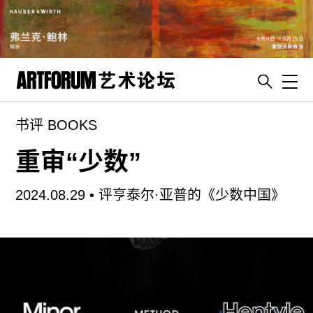
Toggl
书评 BOOKS
artguide
新闻
重审“少数”
展评
2024.08.29 •
评亨泰尔·亚普的《少数中国》
杂志
专栏
视频
ENGLISH
ART & EDUCATION