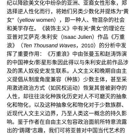
纪以降欧美文化中纷杂的亚洲、亚裔女性形象，郑
选择逆人性化而行，将她们另类少数化并提炼为“黄
女”（yellow women），即一种人、物混杂的社会
和美学存在。《装饰主义》中有关“黄女”的理论在
亚普对艾萨克·朱利安（Isaac Julien）作品《万重
浪》（
Ten Thousand Waves
，2010）的分析中发
挥了重要作用：《万重浪》中由张曼玉和赵涛饰演
的中国神女/影星形象因此得以与朱利安此前作品涉
及的黑人奴役史发生联系。人文主义和晚期自由主
义提倡从制度角度兼容（种族）少数主体，甚至采
用激进政治方式（如民权运动）恢复其曾被剥夺的
人性，却往往淡化种族化历史对人不可磨灭的抽象
化和物化，以及这种抽象化和物化对于少数族群、
近现代人文主义边界，乃至人类这一概念的持久影
响。鉴于作者在自由主义包容政治面前所特意流露
出的“踌躇”志趣，我们可将亚普对中国当代艺术的