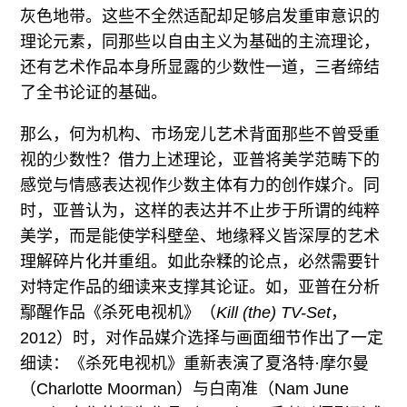
灰色地带。这些不全然适配却足够启发重审意识的
理论元素，同那些以自由主义为基础的主流理论，
还有艺术作品本身所显露的少数性一道，三者缔结
了全书论证的基础。
那么，何为机构、市场宠儿艺术背面那些不曾受重
视的少数性？借力上述理论，亚普将美学范畴下的
感觉与情感表达视作少数主体有力的创作媒介。同
时，亚普认为，这样的表达并不止步于所谓的纯粹
美学，而是能使学科壁垒、地缘释义皆深厚的艺术
理解碎片化并重组。如此杂糅的论点，必然需要针
对特定作品的细读来支撑其论证。如，亚普在分析
鄢醒作品《杀死电视机》（
Kill (the) TV-Set
，
2012）时，对作品媒介选择与画面细节作出了一定
细读：《杀死电视机》重新表演了夏洛特·摩尔曼
（Charlotte Moorman）与白南准（Nam June