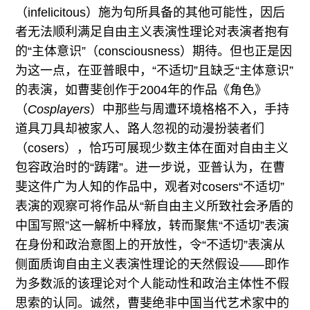
（infelicitous）施为句所具备的其他可能性，因后
者无法顺利满足自由主义表演性理论对表演者抱有
的“主体意识”（consciousness）期待。但也正是因
为这一点，在亚普眼中，“不适切”且缺乏“主体意识”
的表演，如曹斐创作于2004年的作品《角色》
（
Cosplayers
）中那些与周遭环境格格不入，手持
道具刀具却被家人、路人忽视的动漫扮装者们
（cosers），恰巧可展现少数主体在面对自由主义
包容政治时的“踌躇”。进一步说，亚普认为，在曹
斐这件广为人知的作品中，观者对cosers“不适切”
表演的观察可将作品从“新自由主义所致社会矛盾的
中国写照”这一解析中释放，转而聚焦“不适切”表演
在身份和政治意图上的开放性，令“不适切”表演从
侧面质询自由主义表演性理论的天然假设——即作
为多数派的该理论对个人能动性和政治主体性不假
思索的认同。诚然，曹斐绝非中国当代艺术家中的