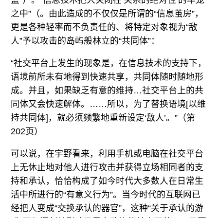
盒”）。“信息技术把人关闭在‘关系的绝对性’的牢笼
之中”（。由此造成的不仅仅是所谓的“信息茧房”，
更是各种轻率而不负责任的、将特定对象视为“敌
人”予以攻击的岛屿般林立的“共同体”：
“社交平台上发生的现象是，在信息技术的支持下，
语境前所未有地得到快速共享，共同体随时随地形
成。并且，如果缺乏有意的维持…社交平台上的共
同体又会快速解体。……所以，为了替换语境[以维
持共同体]，就必须频繁地重新设定‘敌人’。”（第
202页）
可以说，在宇野看来，利用手机或电脑在社交平台
上无休止地对他人进行攻击并获得立场相同者的支
持和承认，恰恰构成了如今时代大多数人在日常生
活中所进行的“有意义行为”。当今时代的互联网已
经把人变成“交换承认的器官”，这种“关于承认的游