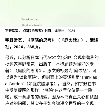
广告
订阅
往期内容
宇野常宽，《庭院的思考》封面
，講談社，2024.
宇野常宽，《庭院的思考》（『庭の話』），講談
联系我们
社，2024，368页。
关注我们
最近，以分析日本当代ACG文化和社会现象著称的
批评家宇野常宽，出版了一本标题颇为怪异的专
著：《庭院的思考》。原文的标题为“庭の話”，可
以译为“谈谈庭院”，但封面上的英译则是“Think as
a Garden”（如庭院般思考）。当然，如宇野在书
中反复提醒的那样，“庭院”在这里仅仅是一个隐
喻，或一条思考的线索。因为本书真正关心和试图
应对的问题，其实在于如今弥漫全世界的一个现