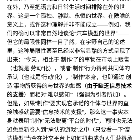
在外，乃至把语言和日常生活时间排除在外的世
界。这是一个孤独、静默、永恒的世界。在隐喻的
意义上，或许这种理解并非不能成立——例如，我
们的确可以非常自然地谈论“汽车模型的世界”——
但它的局限性同样一目了然。在宇野自己的论述
里，这种局限性甚至已经以非常显豁的方式呈现了
出来：“今天，相比于‘制作’了的事物在市场上贩售
（也就是‘劳动’化），或者‘制作’行为得到共同体的
承认（也就是‘行动’化），‘制作’本身，也即通过‘创
造’事物所获得的与世界的触感（
由于缺乏信息技术
的支援
）而相对‘难以感知’”（强调为引者所加）。
但是，如果“制作”要实现它承诺的个体与世界的直
接触感就需要“信息技术的支援”，那么这一事实本
身就表明“制作”无法脱离“平台的时代”，同时也无法
避免重新卷入到“承认的游戏”之中（只要看一下“高
达模型”当今在社交平台上如何扭曲成为人们获得承