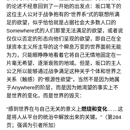
的论述不经意回到了一开始的出发点：坂口笔下的
这位主人公对于战争抱有的“世界系”式的联想所满
足的欲望，似乎恰恰就是占据社会大多数人口的
Somewhere式的人们那里无法满足的欲望，或者说
仅仅以否定的形态向他们呈现的欲望，即自己在全
球资本主义所主导的这个瞬息万变的世界面前无能
为力，只能眼睁睁地看着它将自己无情地固定在一
片毫无希望、逐渐衰败的地域。但是，坂口的主人
公之所以能够通过战争满足这种关乎个体和世界之
关系（触感）的“根源性欲望”，当然不是因为她属
于Anywhere的阶层，而是因为她渴望的事实上不
是世界的变化，而是世界的毁灭：
“感到世界在与自己无关的意义上
燃烧和变化
……这
是将人从平台的统治中解放出来的关键。”（第284
页；强调为引者所加）