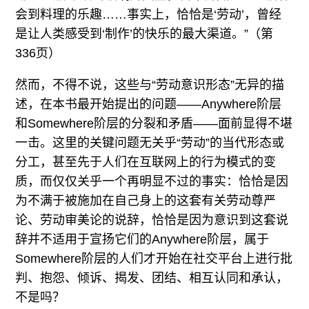
会到料理的乐趣……事实上，恰恰是‘劳动’，曾经
是让人类感受到‘制作’的快乐的最大渠道。”（第
336页）
然而，不得不说，这些与“劳动意识形态”无异的描
述，在本书最开始提出的问题——Anywhere阶层
和Somewhere阶层的分裂和矛盾——面前显得不堪
一击。这里的关键问题无关乎“劳动”的当代形态或
分工，甚至先于人们在互联网上的行为模式的变
质，而仅仅关乎一个再明显不过的事实：恰恰是因
为不满于被施加在自己身上的这套有关劳动尊严
论、劳动审美论的说辞，恰恰是因为意识到这套说
辞并不适用于宣扬它们的Anywhere阶层，属于
Somewhere阶层的人们才开始在社交平台上进行批
判、抱怨、倾诉、揭发、团结、相互认同和承认，
不是吗？