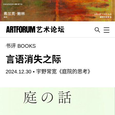
Toggl
书评 BOOKS
artguide
新闻
言语消失之际
展评
2024.12.30 •
宇野常宽《庭院的思考》
杂志
专栏
视频
ENGLISH
ART & EDUCATION