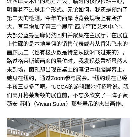
近西岸美术馆的地方开设了临时的核酸检验中心，
明摆着不过是走个形式。无论如何，我还是预约了
第二天的检测。今年的西岸博览会规模上有所扩
大，甚至增加了第三个展厅“西岸穹顶艺术中心”。
大部分蓝筹画廊仍然回归并聚集在主展厅，在展位
上忙碌的是本地雇佣的销售代表或者从香港飞来的
画廊员工（也有极少数是特意从欧洲飞过来的）。
路过格莱斯顿画廊的展位时，我发现蔡秉桥虽然人
未到场，面孔却出现在桌上的笔记本电脑屏幕上。
她身在纽约，通过Zoom参与展会。“纽约现在已经
半夜三点多了吧。”UCCA的游骁跟她打招呼说。我
们离开格莱斯顿的展位前，不忘多欣赏了一阵子薇
薇安·苏特（Vivian Suter）那些悬吊的杰出画作。