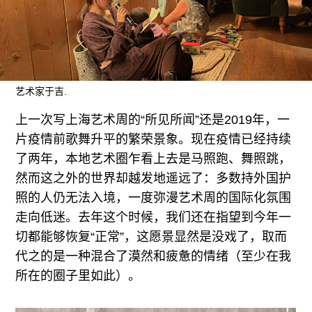
广告
订阅
往期内容
艺术家于吉.
上一次写上海艺术周的“所见所闻”还是2019年，一
联系我们
片疫情前歌舞升平的繁荣景象。现在疫情已经持续
了两年，本地艺术圈乍看上去是马照跑、舞照跳，
关注我们
然而这之外的世界却越发地遥远了：多数持外国护
照的人仍无法入境，一度弥漫艺术周的国际化氛围
走向低迷。去年这个时候，我们还在指望到今年一
切都能够恢复“正常”，这愿景显然是没戏了，取而
代之的是一种混合了漠然和疲惫的情绪（至少在我
所在的圈子里如此）。