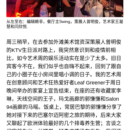
从左至右：编辑赖非，餐厅主Swing，策展人曾明俊，艺术家王凝
慧和闫欣悦.
周三稍早，在去参加外滩美术馆资深策展人曾明俊
的KTV生日派对路上，我突然意识到和疫情前相
比，如今艺术周的娱乐活动实在是少了太多。旧日
宾客今不在，我们似乎也自嗨不起来，回到了跟自
己的小圈子在小房间里唱小调的日子。我的艺术周
在创意顾问和艺术狂热爱好者Leaf Greener于周日
晚间举办的家宴上宣告结束，在座的还有收藏家李
琳，天线空间的王子，玛戈画廊的郭慊慊和Salon
94画廊的马暚。饭桌上，常居巴黎的郭慊慊分享了
她对接下来的巴塞尔迈阿密之旅的期待，后来大家
又聊起了欧洲体验最好的几个排毒养生营；言谈之