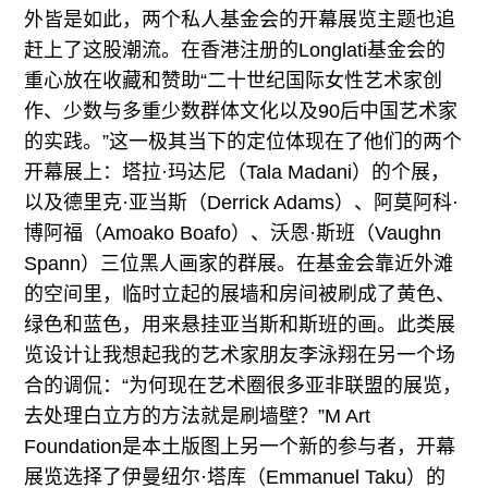
外皆是如此，两个私人基金会的开幕展览主题也追
赶上了这股潮流。在香港注册的Longlati基金会的
重心放在收藏和赞助“二十世纪国际女性艺术家创
作、少数与多重少数群体文化以及90后中国艺术家
的实践。”这一极其当下的定位体现在了他们的两个
开幕展上：塔拉·玛达尼（Tala Madani）的个展，
以及德里克·亚当斯（Derrick Adams）、阿莫阿科·
博阿福（Amoako Boafo）、沃恩·斯班（Vaughn
Spann）三位黑人画家的群展。在基金会靠近外滩
的空间里，临时立起的展墙和房间被刷成了黄色、
绿色和蓝色，用来悬挂亚当斯和斯班的画。此类展
览设计让我想起我的艺术家朋友李泳翔在另一个场
合的调侃：“为何现在艺术圈很多亚非联盟的展览，
去处理白立方的方法就是刷墙壁？”M Art
Foundation是本土版图上另一个新的参与者，开幕
展览选择了伊曼纽尔·塔库（Emmanuel Taku）的