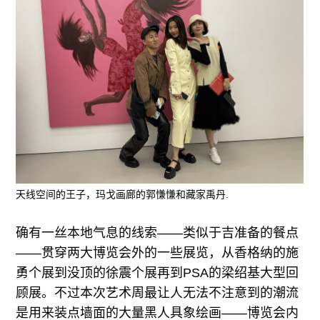
天线空间的王子，玛戈画廊的郭慊慊和藏家禹丹.
确有一丝本地气息的线索——类似于吉准备的餐点
——贯穿两大博览会外的一些展览，从香格纳的施
勇个展到没顶的徐震个展再到PSA的梁绍基大型回
顾展。不过本次艺术周最让人无法不注意到的潮流
是用来装点墙面的大量黑人具象绘画——博览会内