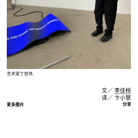
艺术家丁世伟.
文／
李佳桓
译／ 卞小慧
分享
更多图片