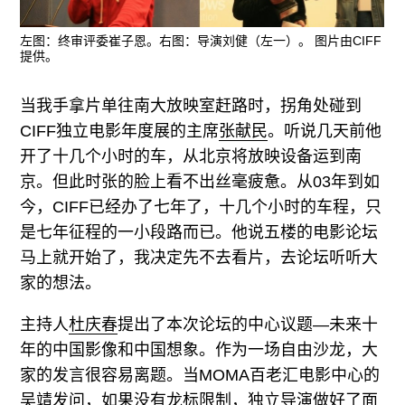
广告
左图：终审评委崔子恩。右图：导演刘健（左一）。 图片由CIFF
订阅
提供。
往期内容
当我手拿片单往南大放映室赶路时，拐角处碰到
CIFF独立电影年度展的主席
张献民
。听说几天前他
开了十几个小时的车，从北京将放映设备运到南
联系我们
京。但此时张的脸上看不出丝毫疲惫。从03年到如
今，CIFF已经办了七年了，十几个小时的车程，只
关注我们
是七年征程的一小段路而已。他说五楼的电影论坛
马上就开始了，我决定先不去看片，去论坛听听大
家的想法。
主持人
杜庆春
提出了本次论坛的中心议题—未来十
年的中国影像和中国想象。作为一场自由沙龙，大
家的发言很容易离题。当MOMA百老汇电影中心的
吴靖发问，如果没有龙标限制，独立导演做好了面