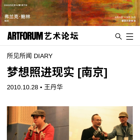
Toggl
所见所闻 DIARY
artguide
新闻
梦想照进现实 [南京]
展评
2010.10.28 •
王丹华
杂志
专栏
视频
ENGLISH
ART & EDUCATION