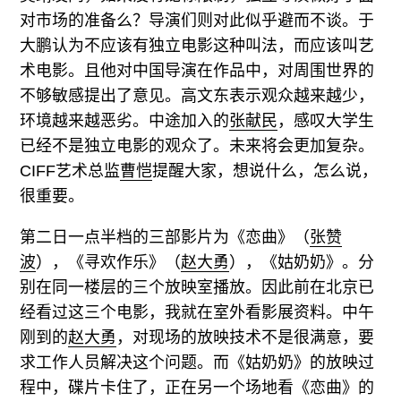
对市场的准备么？导演们则对此似乎避而不谈。于
大鹏认为不应该有独立电影这种叫法，而应该叫艺
术电影。且他对中国导演在作品中，对周围世界的
不够敏感提出了意见。高文东表示观众越来越少，
环境越来越恶劣。中途加入的
张献民
，感叹大学生
已经不是独立电影的观众了。未来将会更加复杂。
CIFF艺术总监
曹恺
提醒大家，想说什么，怎么说，
很重要。
第二日一点半档的三部影片为《恋曲》（
张赞
波
），《寻欢作乐》（
赵大勇
），《姑奶奶》。分
别在同一楼层的三个放映室播放。因此前在北京已
经看过这三个电影，我就在室外看影展资料。中午
刚到的
赵大勇
，对现场的放映技术不是很满意，要
求工作人员解决这个问题。而《姑奶奶》的放映过
程中，碟片卡住了，正在另一个场地看《恋曲》的