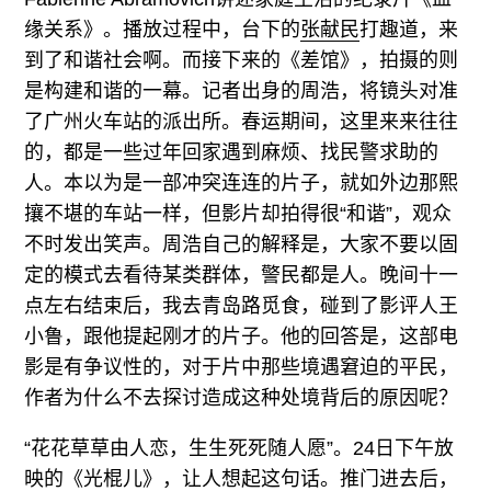
缘关系》。播放过程中，台下的
张献民
打趣道，来
到了和谐社会啊。而接下来的《差馆》，拍摄的则
是构建和谐的一幕。记者出身的周浩，将镜头对准
了广州火车站的派出所。春运期间，这里来来往往
的，都是一些过年回家遇到麻烦、找民警求助的
人。本以为是一部冲突连连的片子，就如外边那熙
攘不堪的车站一样，但影片却拍得很“和谐”，观众
不时发出笑声。周浩自己的解释是，大家不要以固
定的模式去看待某类群体，警民都是人。晚间十一
点左右结束后，我去青岛路觅食，碰到了影评人王
小鲁，跟他提起刚才的片子。他的回答是，这部电
影是有争议性的，对于片中那些境遇窘迫的平民，
作者为什么不去探讨造成这种处境背后的原因呢？
“花花草草由人恋，生生死死随人愿”。24日下午放
映的《光棍儿》，让人想起这句话。推门进去后，