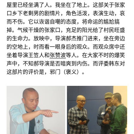
屋里已经坐满了人。我坐在了地上。这部关于张家
口乡下老剩男的剧情片，角色活泼，表演生动，哀
而不伤。它以诙谐自嘲的态度，将命运的尴尬搞
掉。气候干燥的张家口，充足的阳光给了村民旺盛
的生命力。放映中，导演郝杰推门进来，坐在旁边
的空地上，时而看一眼身后的观众。而观众席中还
坐着导演王笠人和
张赞波
等人。在大家不时的爆笑
声中，不知郝导演是否暗爽到内伤。而评委韩东对
这部片的评价是，邪门（褒义）。