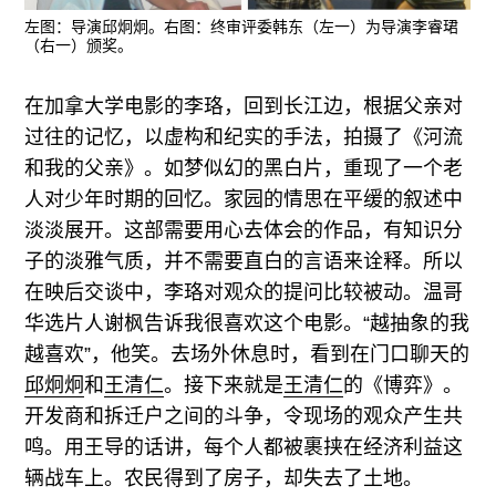
左图：导演邱炯炯。右图：终审评委韩东（左一）为导演李睿珺
（右一）颁奖。
在加拿大学电影的李珞，回到长江边，根据父亲对
过往的记忆，以虚构和纪实的手法，拍摄了《河流
和我的父亲》。如梦似幻的黑白片，重现了一个老
人对少年时期的回忆。家园的情思在平缓的叙述中
淡淡展开。这部需要用心去体会的作品，有知识分
子的淡雅气质，并不需要直白的言语来诠释。所以
在映后交谈中，李珞对观众的提问比较被动。温哥
华选片人谢枫告诉我很喜欢这个电影。“越抽象的我
越喜欢”，他笑。去场外休息时，看到在门口聊天的
邱炯炯
和
王清仁
。接下来就是
王清仁
的《博弈》。
开发商和拆迁户之间的斗争，令现场的观众产生共
鸣。用王导的话讲，每个人都被裹挟在经济利益这
辆战车上。农民得到了房子，却失去了土地。