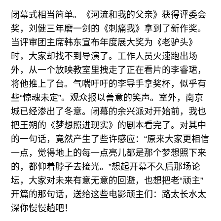
闭幕式相当简单。《河流和我的父亲》获得评委会
奖，刘健三年磨一剑的《刺痛我》拿到了新作奖。
当评审团主席韩东宣布年度展大奖为《老驴头》
时，大家却找不到导演了。工作人员火速跑出场
外，从一个放映教室里拽走了正在看片的李睿珺，
将他推上了台。气喘吁吁的李导手拿奖杯，似乎有
些“惊魂未定”。观众报以善意的笑声。室外，南京
城已经渗出了冬意。闭幕的余兴派对开始前，我也
把王朔的《梦想照进现实》的剧本看完了。对其中
的一句话，竟然产生了些许感应：“原来大家更相信
一点，觉得地上的每一点亮儿都是那个梦想照下来
的，都仰着脖子去接光。”想起开幕不久后那场论
坛，大家对未来有意无意的回避，也想把老“顽主”
开篇的那句话，送给这些电影顽主们：路太长水太
深你慢慢趟吧！