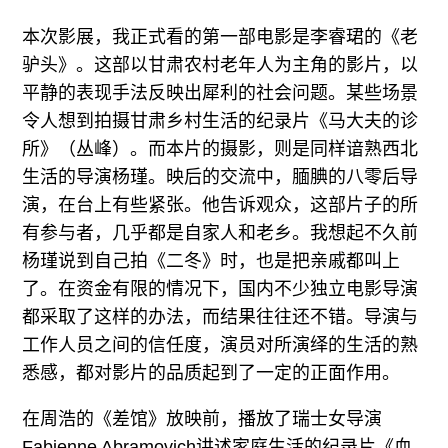
本次影展，我正式看的第一部电影是李睿珺的《老
驴头》。这部以甘肃农村老年人为主角的影片，以
平静的表现手法反映出犀利的社会问题。某些场景
令人想到拍摄甘肃乡村生活的纪录片《马大夫的诊
所》（丛峰）。而本片的摄影，则是同样谙熟西北
生活的导演杨瑾。映后的交流中，腼腆的八零后导
演，在台上有些紧张。他告诉观众，这部片子的所
有参与者，几乎都是自家人和老乡。我想起不久前
杨瑾说到自己拍《二冬》时，也是把亲戚都叫上
了。在资金有限的情况下，国内不少独立电影导演
都采取了这样的办法，而结果往往还不错。导演与
工作人员之间的信任度，演员对所演绎的生活的熟
悉感，都对影片的品质起到了一定的正面作用。
在周浩的《差馆》放映前，播放了瑞士女导演
Fabienne Abramovich讲述家庭生活的纪录片《血