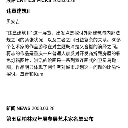
展评 CRITICS’ PICKS
2008.03.28
违章建筑II
贝安吉
“违章建筑Ⅱ” 这一展览，出发点是探讨外部建筑与内部法
规之间的紧张状况，以及二者之间日益复杂的关系。30多
个艺术家的作品游移在对主题既清楚又含糊的演绎之间。
蒋志的作品是重庆一户普通人家反对开发商拆毁房屋的彩
色灯箱图片，洪浩的绘画是一系列双连画式的卫星鸟瞰
图，作品明显体现了创作者对城市规划这一问题的比喻性
探讨。章青和Kum
新闻 NEWS
2008.03.28
第五届柏林双年展参展艺术家名单公布