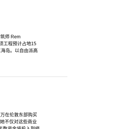
 建筑师 Rem
此项工程预计占地15
人工海岛。以自由派高
耗资百万在伦敦东部购买
她不仅对这些商业
半数资金将投入到修