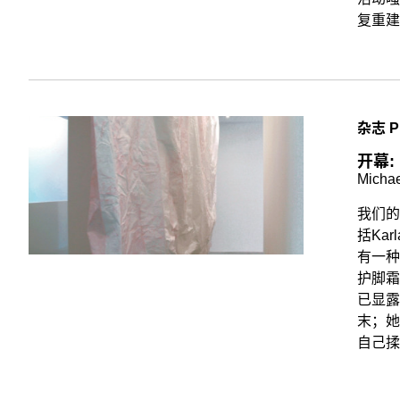
复重建昔日
杂志 P
开幕: 
Michae
我们的
括Ka
有一种
护脚霜
已显露
末；她
自己揉