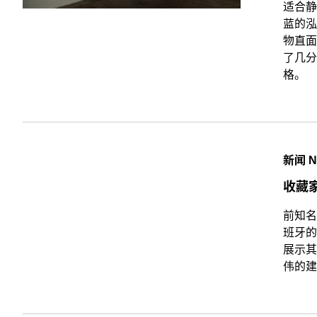
适合静
蓝的泓
物直面
了几分
格。
新闻 
收藏家
前知名
班牙的毕
展示其
伟的建