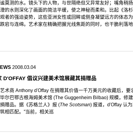
谧莫测的水。镜头下的人物，与世隔绝但又异常友好；嘴角稍扬
澄的水则深化了画面的简洁平缓，使之神秘而柔和。比起《洛杉
观者的强迫姿势，这些亚洲女性或回眸或侧身凝望远方的体态为
跌宕与连绵。艺术家在精确把握光线焦距的同时，也干脆利落地
NEWS
2008.03.04
 D'OFFAY 倡议兴建美术馆展藏其捐赠品
艺术商 Anthony d'Offay 在捐赠其价值一千万美元的收藏后
尔巴鄂古根海姆美术馆 (The Guggenheim Bilbao) 规模
捐赠品。据《苏格兰人》报 (
The Scotsman
) 报道，d'Offay
筑相匹配。”当前，相关巡