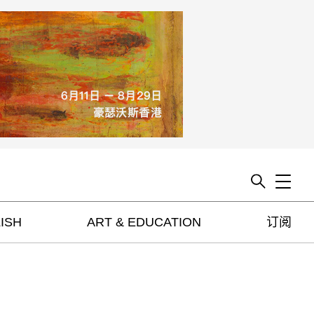
Toggle
ISH
ART & EDUCATION
订阅
artguide
新闻
展评
杂志