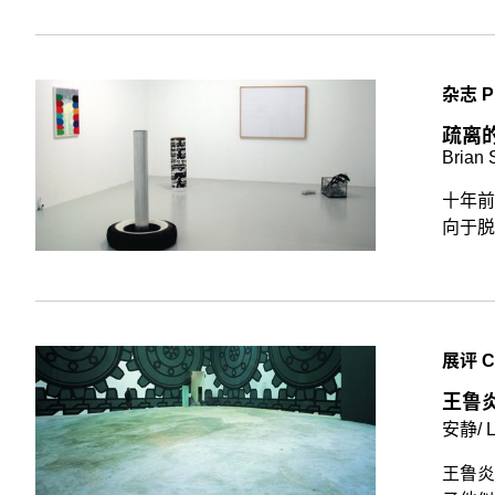
杂志 P
疏离
Brian 
十年前
向于脱
展评 CR
王鲁
安静/ L
王鲁炎