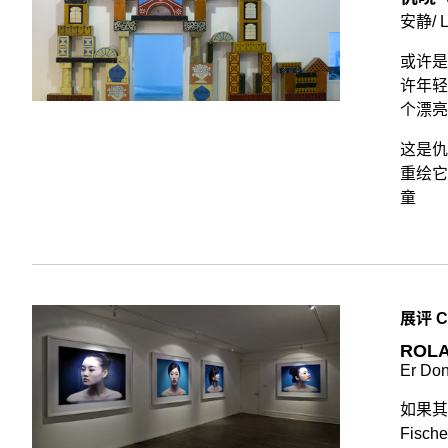
安静/ L
或许是
许年轻
个漂亮
这是仇
重绘它
童
展评 CR
ROLA
Er Do
如果其
Fis