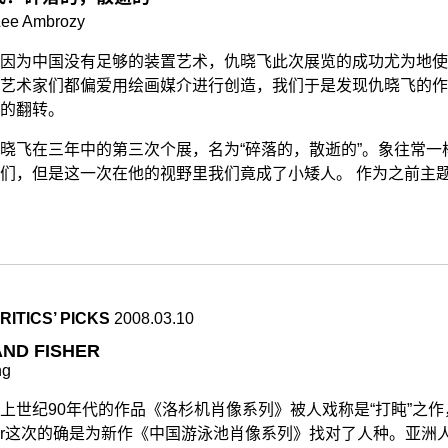
ee Ambrozy
因为中国没有足够的装置艺术，仇晓飞此次展览的成功尤为地使
艺术家们都偏爱用绘画媒介进行创造，我们于是发现仇晓飞的作
的翻转。
晓飞在三年中的第三次个展，名为“碎落的，散逝的”。象往常一
们，但是这一次在他的视野里我们竟成了小矮人。 作为之前主
ITICS’ PICKS
2008.03.10
ND FISHER
ng
上世纪90年代的作品《洛杉机肖像系列》被人戏称是“打盹”之作，那
cher这次的确是为新作《中国游泳池肖像系列》找对了人种。亚