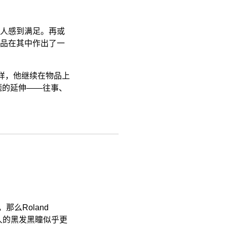
专栏
视频
人感到满足。再或
ENGLISH
品在其中作出了一
ART & EDUCATION
广告
样，他继续在物品上
题的延伸——往事、
订阅
往期内容
联系我们
关注我们
么Roland
洲人的黑发黑瞳似乎更