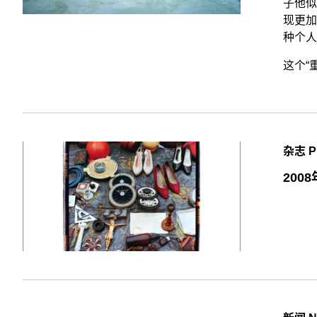
子他似
现更加
种个人
这个“
杂志 P
200