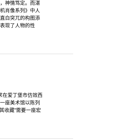
，神情笃定。而湛
机肖像系列》中人
直白突兀的构图添
表现了人物的性
，要求在爱丁堡市仿效西
，修建一座美术馆以陈列
 认为其收藏“需要一座宏