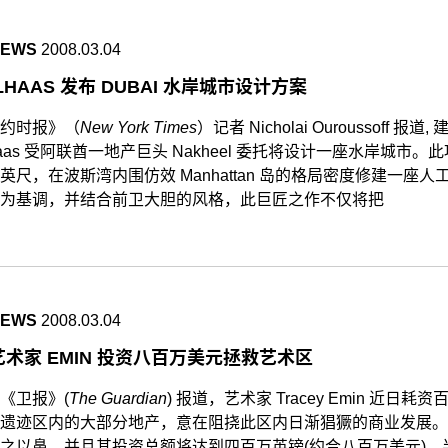
NEWS
2008.03.04
LHAAS 发布 DUBAI 水岸城市设计方案
约时报》（
New York Times
）记者 Nicholai Ouroussoff 报道,
lhaas 受阿联酋一地产巨头 Nakheel 委托将设计一座水岸城市。
英尺，在波斯湾内围仿效 Manhattan 岛的格局密度修建一座
为基调，并结合前卫大胆的风格，此巨匠之作不仅将把
NEWS
2008.03.04
术家 EMIN 投资八百万美元拯救艺术区
《卫报》(
The Guardian
) 报道，艺术家 Tracey Emin 近日
遗迹区内的大部分地产，意在阻挠此区内日渐猖獗的商业发展。
之以鼻，并且其投资总额将达到四百万英镑(约合八百万美元)，