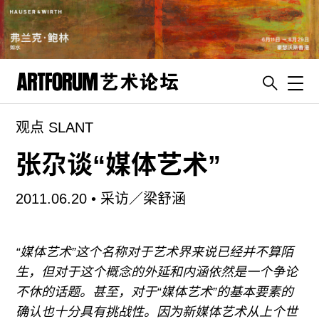
Toggl
观点 SLANT
artguide
新闻
张尕谈“媒体艺术”
展评
2011.06.20 •
采访／梁舒涵
杂志
专栏
“媒体艺术”这个名称对于艺术界来说已经并不算陌
视频
生，但对于这个概念的外延和内涵依然是一个争论
ENGLISH
不休的话题。甚至，对于“媒体艺术”的基本要素的
ART & EDUCATION
确认也十分具有挑战性。因为新媒体艺术从上个世