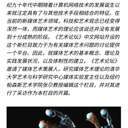
广告
纪九十年代中期随着计算机网络技术的发展诞生以
来就注定具有了与其他技术手段相结合的特征。在
订阅
当前的新媒体艺术领域，科技和艺术观念已经变得
往期内容
浑然一体，而媒体艺术的理论应该说还并没有发展
到十分成熟的阶段。《艺术论坛》中文网站开设的
这个新栏目致力于为有关媒体艺术问题的讨论提供
一个平台。因此，就媒体艺术的基本概念、理论及
联系我们
实践发展状况，以及体制性的建立，《艺术论坛》
关注我们
邀请了媒体艺术策展人，研究媒体艺术理论的清华
大学艺术与科学研究中心媒体实验室主任以及纽约
帕森斯艺术学院张尕教授编辑这个栏目，并对其进
行了采访作为本栏目的开篇。