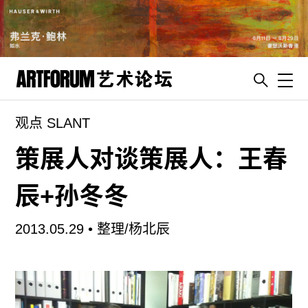
Toggl
观点 SLANT
artguide
新闻
策展人对谈策展人：王春
展评
辰+孙冬冬
杂志
专栏
2013.05.29 •
整理/杨北辰
视频
ENGLISH
ART & EDUCATION