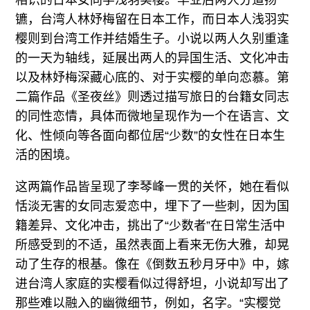
相识的日本女同学浅羽实樱。毕业后两人分道扬
镳，台湾人林妤梅留在日本工作，而日本人浅羽实
樱则到台湾工作并结婚生子。小说以两人久别重逢
的一天为轴线，延展出两人的异国生活、文化冲击
以及林妤梅深藏心底的、对于实樱的单向恋慕。第
二篇作品《圣夜丝》则透过描写旅日的台籍女同志
的同性恋情，具体而微地呈现作为一个在语言、文
化、性倾向等各面向都位居“少数”的女性在日本生
活的困境。
这两篇作品皆呈现了李琴峰一贯的关怀，她在看似
恬淡无害的女同志爱恋中，埋下了一些刺，因为国
籍差异、文化冲击，挑出了“少数者”在日常生活中
所感受到的不适，虽然表面上看来无伤大雅，却晃
动了生存的根基。像在《倒数五秒月牙中》中，嫁
进台湾人家庭的实樱看似过得舒坦，小说却写出了
那些难以融入的幽微细节，例如，名字。“实樱觉