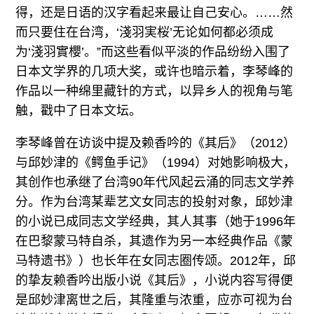
得，还是日语的汉字看起来最让自己安心。……然
而只要住在台湾，‘淺羽実桜’无论如何都必须成
为‘淺羽實櫻’。”而这些看似平淡的作品纷纷入围了
日本文学界的几项大奖，或许也暗示着，李琴峰的
作品以一种绵里藏针的方式，以异乡人的视角与笔
触，戳中了日本文坛。
李琴峰曾在访谈中提及赖香吟的《其后》（2012）
与邱妙津的《鳄鱼手记》（1994）对她影响极大，
其创作也承继了台湾90年代风起云涌的同志文学养
分。作为台湾某辈艺文女同志的投射对象，邱妙津
的小说已成同志文学经典，其人其事（她于1996年
在巴黎蒙马特自杀，其遗作为另一本经典作品《蒙
马特遗书》）也长年在女同志圈传颂。2012年，邱
的挚友赖香吟出版小说《其后》，小说内容写得便
是邱妙津离世之后，其隆重与浓重，应亦可视为台