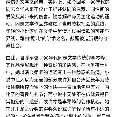
湾伤逝文学之经典。实际上，如今回望，90年代的
同志文学从来不仅止于描述认同的启蒙、同性间的
爱欲及其带来的伤害。随着解严与民主化运动的骚
动，同志文学作品亦碰触了当时威权社会的底线，
年轻的小说家们在文学中尽情地试探情欲的可能与
界线，藉由“酷儿”的学术之名，敲醒被迫沉眠的台
湾社会。
由此，自陈承袭了90年代同志文学传统的李琴峰，
其作品便展现出一种奇妙的矛盾感，在《圣夜丝》
中，她以清淡柔顺的语调写出一种隐忍的伤痛，小
说中让人以为无害的部分或许源自台湾因长年为威
权体制所控而留下的体质——表面地包容差异，内
化了的善良与礼节；而小说中无处不在仿佛只是日
常抱怨的不适感，或许才是李琴峰的创作核心。她
在芥川龙之介奖的得奖演说或许解释了所有不适的
根源：“或许是因为我在还很小很小的时候，就已经