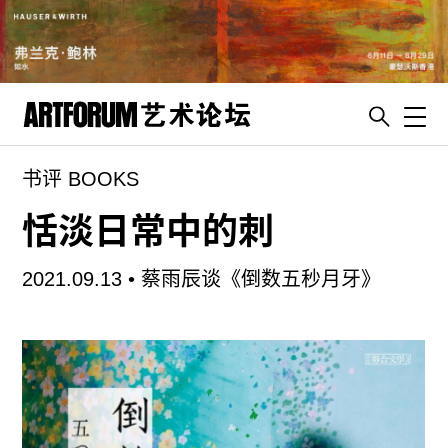
Toggl
书评 BOOKS
artguide
新闻
恬淡日常中的刺
展评
2021.09.13 •
蔡雨辰谈《倒数五秒月牙》
杂志
专栏
视频
ENGLISH
ART & EDUCATION