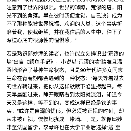
注意到了世界的罅隙。世界的罅隙，荒谬的墙，阳
光不到的角落。早在彼时我便发觉，自己决计成为
不了那种能被世界祝福、欢迎的人类，这个事实折
磨着我，使我绝望，并在我往后的人生中，种下了
深植心底的根源性的惶惧感。”
若是熟识邱妙津的读者，也许能立刻辨识出“荒谬的
墙”出自《鳄鱼手记》，小说以“荒谬的墙”精准且温
柔地形容了某种生命状态，且是90年代许多女同志
生命在青春期都会遇到的一种状态：“每天等着过去
的世界转过来，把你从这样默默下陷里捞起来。每
天早晨醒过来，睁开眼睛看到太阳就流泪，知道今
天又是这样，等不到的，变成这样已经是铁的事
实。”或许是自溺的忧郁，但必须被正视的时刻，却
从未被正视，慢慢地拢成一堵墙。于是，就像邱妙
津至法国留学，李琴峰也在大学毕业后选择“逃”至