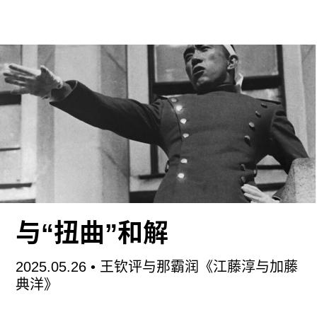
像头；亚里士多德是被杜撰出来的哲学家……毫无
疑问，一般认为这些形形色色的传闻或说法体现了
“阴谋论”的思考方式，或者多多少少都跟“阴谋论”沾
点边。并不夸张地说，在信息密度极高、更迭极快
的当今互联网社会，“阴谋论”的生产和传播速度相
较以前的时代已经有了指数级的增长。而且，类似
2021年1月6日发生于美国的国会山骚乱事件这样的
极端事例表明，“阴谋论”在如今人们的政治和文化
生活中早已不再是局限于小圈子内部供消遣和娱乐
的谈资，而是实实在在地产生了深远的现实影响。
人们每天在社交媒体上接触的各色传闻，一方面形
与“扭曲”和解
塑着每个人对于政治和社会问题、对于自身所处的
共同体的意见，另一方面也要求政治家、媒体从业
2025.05.26
• 王钦评与那霸润《江藤淳与加藤
者、学者等等对于公众的关切及时进行反馈、分析
典洋》
和回应。