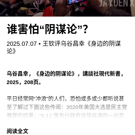
间的相识、攀谈甚至热烈讨论，那就算是达成了目
的。
谁害怕“阴谋论”？
在当代艺术领域充斥着说教式、乏善可陈的播客、
访谈和商业论坛的背景下，“海港对话”的独特气质
2025.07.07
• 王钦评乌谷昌幸《身边的阴谋
显得分外清新。参与嘉宾包括评论家（如肖恩·塔托
论》
尔 [Sean Tatol] 和本·戴维斯 [Ben Davis]）、艺术
品经销商（布里奇特·多纳休 [Bridget Donahue] 和
亚历山大·舒兰 [Alexander Shulan]）、艺术家（贾
乌谷昌幸，《身边的阴谋论》，講談社現代新書，
米安·朱利亚诺-维拉尼 [Jamian Juliano-Villani] 和
2025，208页。
比利·格兰特 [Billy
平日经常网“冲浪”的人们，恐怕或多或少都听说甚
至了解过下面这些传闻：2020年美国大选是民主党
舞弊的结果；“9·11”是布什政府自导自演的一出悲
剧；现代世界的金融体系由一个庞大的犹太精英组
阅读全文
织操纵；城市里所有的鸟类都被政府安装了监控摄