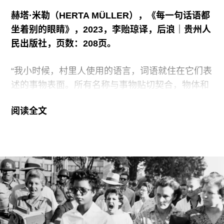
的作品多半以其政治反抗性闻名。从许多中国艺术
赫塔·米勒（HERTA MÜLLER），《每一句话语都
家的视角来看，这点观察称得上是老生常谈；相应
坐着别的眼睛》，2023，李贻琼译，后浪｜贵州人
的，这点观察的出现往往止步于其对该类作品在内
民出版社，页数：208页。
容上的驳斥，缺乏针对作品评述背景的结构性批
评。亚普书作的贡献之一便在于他将评论矛头指向
“我小时候，村里人使用的语言，词语就住在它们表
了作品评述背景，在书的开头便强调了这类反抗叙
述的事物表面。所有名称与事物贴切契合，物体和
事所暗含的假设，即当今由西方文化阶层主导的国
它们的名字如出一辙……”（1） ，《每一句话语都
际艺术界对于自由主义的通行认知以及与之伴生的
阅读全文
坐着别的眼睛》开篇首句，便预言了这不是一个轻
政治行动主义的理想化解读。换言之，在这一假设
巧的故事。读者倒吸一口凉气，提醒自己警惕：开
下，作为美学系统载体的艺术作品和主流地缘政治
端越是平滑完整，就越昭示着即将开绽的裂痕。
之间存在着“直接且线性”的索引关系（24）。那些
在索引关系中不幸失焦的艺术家、作品和理解线
米勒的文字在裂缝最深处：“我的写作必须停留在内
索，将不免成为主流艺术叙事外的“少数”。
心创伤最深的地方，不然我根本不必写作。”
（185）维特根斯坦将文字的轻逸（lightness）比
作飞鸟，而阅读米勒的窒息感像是在海水中慢慢下