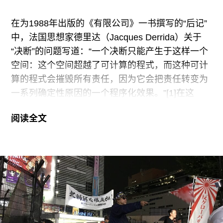
府）企图通过修改程序规则来推动修宪，这些无疑
属于“对立宪主义的露骨挑战”（第30页）的做法，
在为1988年出版的《有限公司》一书撰写的“后记”
却往往打着“民选政府”的旗号通行无阻，仿佛只要
中，法国思想家德里达（Jacques Derrida）关于
选举过程符合民主主义的程序正义，那么执政党就
“决断”的问题写道：“一个决断只能产生于这样一个
可以修改或颁布任何符合其利益的法令。
空间：这个空间超越了可计算的程式，而这种可计
算的程式会摧毁所有责任，因为它会把责任转变为
对于这一局面，国分一方面努力区分“民主主义”和
一系列确定性原因的一个程序化效果。”[1]在这
“立宪主义”，强调前者的重心在于“民众创造权力”而
里，德里达讨论的问题是，任何一个政治、伦理和
后者的重心始
阅读全文
法律意义的决断，为了能够被称为真正的、负责任
的决断，那么它就必然会被一种标记着偶然性、独
特性、不确定性的“不可决断”的特质所萦绕，否则
它就不是一个决断，而是一个机械程式，一个与责
任无关的必然结果。这便是“决断”的难题或绝境：
每个“决断”都必须是对于具体的、独特的情境的回
应，必须是不可重复、不可模仿、独一无二的行
动，否则便成了机械计算或推演；但与此同时，每