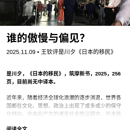
个“决断”又必须能够和所谓的政治事物的一般性
（generality）、和具有普遍性的政治话语和伦理话
语形成对应，否则便无异于一个无法被理解的疯狂
举动。
谁的傲慢与偏见？
在这个意义上，“决断”与现代意义上的“文学”无疑分
2025.11.09
• 王钦评是川夕《日本的移民》
享着相似的难题结构，因为“文学”同样是处在独特
性（
是川夕，《日本的移民》，筑摩新书，2025，256
页，目前尚无中译本。
近年来，随着经济全球化浪潮的逐步消退，世界各
国都在文化、思想、政治上出现了或多或少的保守
化倾向。在由此产生的诸多社会性议题中，外来移
民的问题无疑是非常显著的一个。尤其是随着特朗
阅读全文