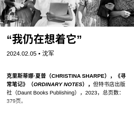
沉。或许对于米勒来说，语言何须跃出生活世界重
新发明形象，能够接近“真实”已非易事。《每一句
话语都坐着别的眼睛》共收录9篇短文，大致循时
间线索记述赫塔·米勒从罗马尼亚的童年时光到德国
旅居的人生，可被视作这位诺贝尔文学奖作者的准
“我仍在想着它”
自传。米勒出生在罗马尼亚的德裔聚居区，因二战
中族人在彼时政府号召下的亲德行为，整个村庄在
2024.02.05
•
沈军
战后受到奇奥塞斯库政府的严密监视。这位日后需
要习得“母语”的罗马尼亚裔作者，从未用罗语写作
却渴望其温度，冷战期间在西德发表的短篇小说集
克里斯蒂娜·夏普（CHRISTINA SHARPE），《寻
被指控叛国。最终移居到德国，语言终于相通，却
常笔记》（
ORDINARY NOTES
），
但特书店出版
因书写极权统治下的生活，被人质疑沉溺过去、拒
社（Daunt Books Publishing），2023，总页数：
绝与本地产生关联。命运，总将流离失所者逼近一
379页。
种进退维谷的状态：身份始终错置，语言总是丧
失。
作动词：注意，助记，仔细观察；作名词：记忆，
音符，表达情绪态度的声音……惯于从前言总览全
阅读全文