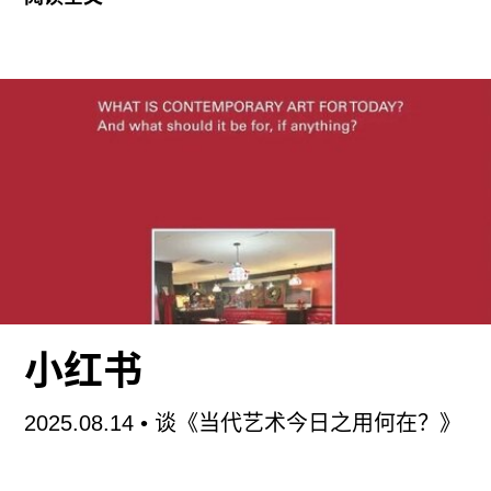
普重新执掌美国政治，美国内外的社交平台上针对
非法移民的讨论更是容易迅速升温或转变为政治立
场定性乃至甄别敌我式的对峙，无论参与者自身的
政治立场是什么。
在日本的舆论环境中，由疫情影响所导致的物价上
涨、年轻人和上一世代之间的收入差距，加上执政
党自民党的贪污丑闻和一部分立场较为保守的自媒
体和在野党放大宣传的“库尔德族人”问题，这些都
导致外来移民的问题在一般民众眼里，逐渐成为一
个绕不过去的社会议题。
小红书
在这样的背景下，在国立社会保障和人口问题研究
所担任国际关系部部长、同时兼任经济合作与开发
2025.08.14
• 谈《当代艺术今日之用何在？》
组织移民政策委员会成员的移民问题专家是川夕
（Yu