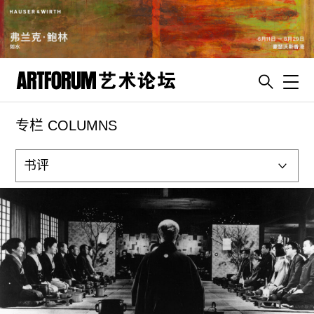
Toggl
专栏 COLUMNS
artguide
新闻
展评
杂志
专栏
视频
ENGLISH
ART & EDUCATION