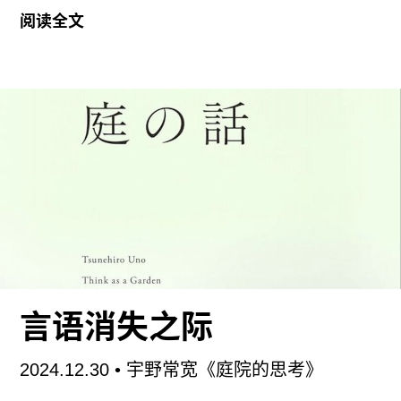
阅读全文
思就是“专注于享受”。因此，这本书是一份有关“享
受”的哲学考察。如果遵循如今日本图书市场上常见
的起名方式，一个更时髦的标题可以是《享受的哲
学》。国分没有如此命名这本书，多少体现了作为
学者的严肃性。
根据国分在全书开头的交代，本书的问题意识承袭
自他在《闲暇与无聊的伦理学》（2021）中提出的
一组对立概念，即“浪费”和“消费”。借用鲍德里亚
（Jean Baudrillard）的理论，国分将这组概念区别
如下：“浪费”的对象是物品，因而总是存在着某个
限度，达到了这个限度就实现了满足；“消费”的对
言语消失之际
象是符号，因而会在消费社会中无止尽地被诱导到
新的符号上。用国分的话说，“消费”所不具有、而
2024.12.30
• 宇野常宽《庭院的思考》
“浪费”所具有的特征，就是对具体而个别的“物品”的
享受。因而在国分看来，要想解决当代消费社会的