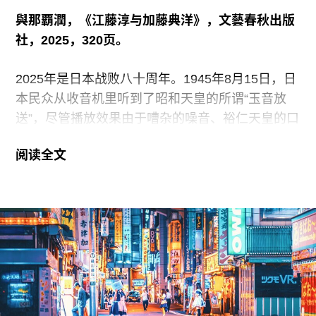
庆应义塾大学政治学教授乌谷昌幸的近著《身边的
與那覇潤，《江藤淳与加藤典洋》，文藝春秋出版
阴谋论》（講談社現代新書，2025年）便试图剖析
社，2025，320页。
盛行于当代社会的阴谋论、尤其是政治阴谋论的成
因，分析对阴谋论深信不疑的人们的心理动机及其
2025年是日本战败八十周年。1945年8月15日，日
社会土壤。这本书的腰封上赫然写着两个问题：阴
本民众从收音机里听到了昭和天皇的所谓“玉音放
谋论是从哪里产生的？为什么人们会相信它？在这
送”，尽管播放效果由于嘈杂的噪音、裕仁天皇的口
个意义上，我们有十足的理由期待，乌谷教授的这
音和《终战诏书》的书面语措辞而不尽如人意，一
本著作不仅可以让我们辩别什么是阴谋论、什么是
阅读全文
般的民众还是通过口口相传的消息确认了日本战败
真相，更重要的是，它能够让我们说服自己身边的
的事实。值得玩味的是，日本政府从1963年起将每
那些信奉阴谋论的朋友乃至家人，将他们引向理性
年的8月15日规定为“终战纪念日”，在1982年又将
和真理的康庄大道。
这一天规定为“追悼战殁者祈祷和平之日”。在日本
的官方媒体上，将“战败”置换为“终战”——仿佛日本
战败乃至发动的侵略战争是一场自然灾害一般——
的做法由来已久，而随着战争和战败记忆随着时间
的推移逐渐淡去，普通民众（尤其是日本的年轻
人）对于8月15日这一天的感知也早已变得迟钝。