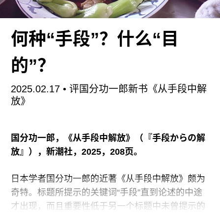
趣的是这些新的艺术形式如何与创作者和观众在今
天的认知框架相契合，又如何集体改写了2000年后
何种“手段”？什么“目
当代艺术的版图。在她看来，诸如互联网、手机拍
照、社交媒体类等技术的兴起对我们生存状态的影
的”？
响之巨，已经溢出了将当代艺术视作后冷战时代以
来兴起，以新自由主义秩序扩张为参照线的经典历
2025.02.17
• 评国分功一郎新书《从手段中解
史叙述范围，有必要单独作为线索梳理。通过追溯
放》
四种艺术类型的历史前身及其演变过程，毕晓普展
示了它们如何一度打破传统的权力格局，又如何一
步步沦为创作的舒适区，而难以再对今天艺术与现
国分功一郎，《从手段中解放》（『手段からの解
实的关系提出新的问题。
放』），新潮社，
2025
，
208
页。
日本学者国分功一郎的近著《从手段中解放》颇为
奇特。标题所提示的关键词“手段”直到论述的中途
才出现，而且重要性低于另一个标题中未曾提示的
关键词：“享受”。事实上，所谓“从手段中解放”，意