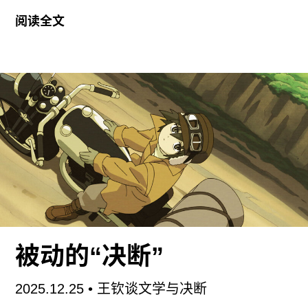
本，涉及的思想家也都是战后日本思想史上的几位
阅读全文
重要人物。不过，在学科领域的跨越背后，国分在
本书中试图思考和探讨的主题与他迄今为止出版的
一系列著作并无差异，也即思考民主主义在当代日
本历史中的可能性和限度。
甚至可以说，这个在国分过往的著作中借助许多现
代西方思想家得到讨论的议题，终于在这本书中通
过对“战后日本”的反思获得了前所未有的急迫性和
现实性。这么说是因为，《败北于天皇》的问题出
发点，其实是一个所有日本人都不得不承认的事
实：从第二次安倍内阁上台以来，一系列带有违宪
色彩的法案逐步落实——如2013年12月通过的《特
被动的“决断”
定秘密保护法》、2014年4月对于《武器输出三原
则》的缓和，以及2015年9月成立的和平安全法
2025.12.25
• 王钦谈文学与决断
制，等等——甚至安倍政府（以及当下的日本政