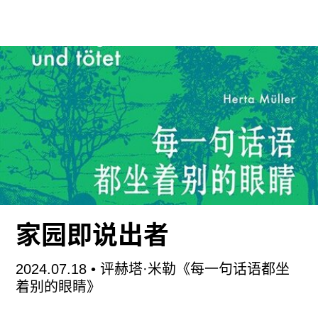
国当代艺术与美学？美国跨学科研究者亨泰尔·亚普
（Hentyle Yapp）所著《少数中国：方法、物质主
义与美学》（
Minor China: Method, Materialisms,
and the Aesthetic
）一书对中国当代艺术及其既有
解读进行重新评判，尤其将所谓“少数”艺术的判定
视为己任，尽管该著作的关注重点为中国当代艺术
在西方展览、评论话语中的位置，它所面向的读者
群体在一定程度上疏远了亚洲语境下的中国当代艺
术业者。
亚普的成书背景对于大多数熟悉艺术行业且使用简
家园即说出者
体中文的读者而言并不陌生：西方世界对于非西方
当代艺术的审视，往往不乏民族志式的认知——而
2024.07.18
• 评赫塔·米勒《每一句话语都坐
就中国当代艺术而言，欧美机构与市场对中国政体
着别的眼睛》
特殊性的洞见或想象，时常会构成一类单一语境，
为艺术的理解设限。因此，经由此种语境淘洗存留