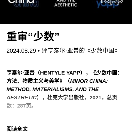
球化和信息社会的迅速发展形成了一个跨越民族国
家的叙事和治理疆界的全球性市场，无论在发达国
家还是发展中国家，人们几乎都被分成了泾渭分明
的两个阶层：一边是可以凭借自己的能力、通讯和
重审“少数”
移动手段、经济和技术条件成为“世界公民”的人，
民族国家的共同体身份对他们来说仅仅是诸多个人
2024.08.29
• 评亨泰尔·亚普的《少数中国》
属性标签中的一个（被称为Anywhere的人），而
另一边则是因个人或社会的种种限制，不得不将自
己的生活局限于、或受困于某个特定地域内的人
亨泰尔·亚普（HENTYLE YAPP），《少数中国：
（被称为Somewhere的人）。前者在当代资本主义
方法、物质主义与美学》（
MINOR CHINA:
的规则下从事着金融投机的游戏，后者则在由前者
METHOD, MATERIALISMS, AND THE
炮制出来的社交平台上热衷于相互承认的游戏。宇
AESTHETIC
），杜克大学出版社，2021，总页
野指出，对于Somewhere的人们来说，这是他们
数：287页。
“唯一能够获得接触世界的实感的装置”，以至于在
社交平台上对于热点话题的议论和相互点赞成为目
在主流地缘政治与自由主义批判之外，是否还有重
的本身，而发言的内容反倒成了手段。
阅读全文
审中国当代艺术含义的可能方式？何谓“少数”的中