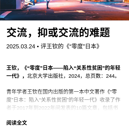
然而，众所周知，事实上标志着日本投降的事件
——也即日本政府召开御前会议并接受《波茨坦公
告》——并不是在1945年8月15日，而是在此前一
交流，抑或交流的难题
天的8月14日。换言之，8月15日这个决定性的日
期，仅仅标志着裕仁天皇向国内民众宣告战争结束
2025.03.24
• 评王钦的《“零度”日本》
的日期；而在国际关系的层面上，或者说，在对外
而非对内发言的意义上，这个日期并不具有特殊的
意义。可以认为，通过有意淡化8月14日的重要性
王钦，《“零度”日本——陷入“关系性贫困”的年轻
而强化8月15日的重要性，日本政府在相当程度上
一代》，
北京大学出版社，2024，总页数：244。
吊诡地将“战败”转变为强化战后日本的内部自我认
同的一个事件。
青年学者王钦在国内出版的第一本中文著作《“零
度”日本：陷入“关系性贫困”的年轻一代》收录了作
当然，关于战后日本对于“战败”与战争责任的含糊
者于2017年到2022年间发表的10篇文章，包括书
其
评、影评及其他时评，讨论对象囊括了女仆咖啡、
阅读全文
少女偶像、“世界系”动漫以及虚拟主播等，乍看之