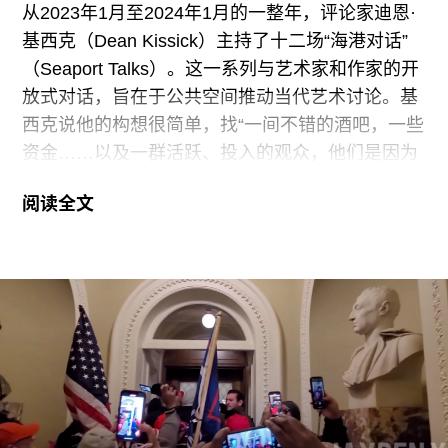
从2023年1月至2024年1月的一整年，评论家迪恩·
基西克（Dean Kissick）主持了十二场“海港对话”
（Seaport Talks）。这一系列与艺术家和作家的开
放式对话，旨在于公共空间推动当代艺术讨论。基
西克说他的构想很简单，找“一间不错的酒吧，一些
资金……以及一群活跃、投入的观众，他们是因为
想听内容而来；这样，数百场对话就能自然展开。”
阅读全文
这些对话采用非正式、即兴的方式，基西克与嘉宾
们凭借自身在艺术行业的亲身经历，漫谈印象与轶
事，在交谈中勾勒当代艺术景观，回顾过往的失望
与遗憾，也展望新的艺术可能性。这些活动更像是
闲聊而非讲座，没有留下任何录音记录，参与者被
鼓励即兴发挥，甚至提出具有争议的观点。活动的
成功不仅以思想交流为衡量标准，也体现在社交层
面——如果当晚的主题能促成志趣相投的陌生人之