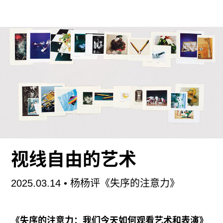
下，似乎与近年来国内逐渐增多的日本亚文化研究
颇为接近。但正如作者在标题中为这些不同现象选
择的两个关键词——“零度”与“关系性贫困”所示，这
本文集不能被单纯归类为亚文化研究，而更多是关
于人与人的交流与理解，进而关于公共性的作品。
王钦认为，在“人文关怀”的话语体系下，以往研究
者面对“边缘性”社会群体或文化现象时，总是自觉
或不自觉地显示出“试图拯救”的姿态，导致其后的
“研究”与“分析”反而不得不成为对这种预设立场的补
足。对此，作者的解法是以一种“文学性”的方式介
视线自由的艺术
入。所谓“文学性”是指：
2025.03.14
• 杨杨评《失序的注意力》
“这类分析不能单单停留于它们所描述的文化和社会
现象的表意内容层面，也不能短路地从当代日本政
治史或思想史话语中寻求对于这些现象的直接解
《失序的注意力：我们今天如何观看艺术和表演》