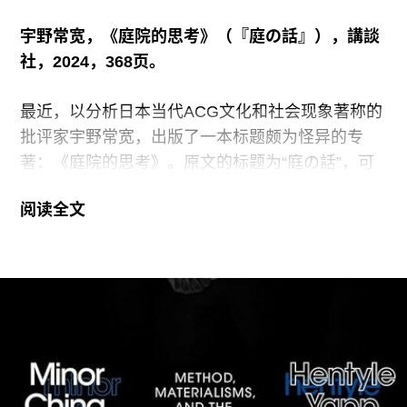
根本难题——即个人欲望和行为被不断变化的符号
宇野常宽，《庭院的思考》（『庭の話』），講談
操弄——最重要的是“学会享受物品”。
社，2024，368页。
什么是享受？当我们享受某个物品或某个活动的时
最近，以分析日本当代ACG文化和社会现象著称的
候，我们在干什么？国分认为，西方哲学家从来没
批评家宇野常宽，出版了一本标题颇为怪异的专
有对“享受”这个在人类生活中占据重要位置的行为
著：《庭院的思考》。原文的标题为“庭の話”，可
做出过充分的思考。在他看来，日语中
以译为“谈谈庭院”，但封面上的英译则是“Think as
阅读全文
a Garden”（如庭院般思考）。当然，如宇野在书
中反复提醒的那样，“庭院”在这里仅仅是一个隐
喻，或一条思考的线索。因为本书真正关心和试图
应对的问题，其实在于如今弥漫全世界的一个现
象，即人们在互联网社交平台上的交流和由此引发
的一系列政治、经济、文化的困境。
宇野开宗明义地指出，随着近些年资本主义经济全