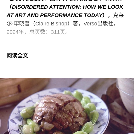
答，而必须着重分析这些对象或现象的语法结构、
（
DISORDERED ATTENTION: HOW WE LOOK
意义生成方式和背后所预设的种种社会和思想前
AT ART AND PERFORMANCE TODAY
）
，克莱
提。”（第9页）
尔·毕晓普（Claire Bishop）著，Verso出版社，
2024年，总页数：311页。
这也指向了书名中的“零度”，即不带任何预设立场
地进入种种被贴上“亚文化”和“边缘”标签的现象的发
在过去十余年间，克莱尔·毕晓普（Claire Bishop）
生现场，去寻找一种历史性的“社会寓言
阅读全文
先后在写作中归纳和界定了四种今天当代艺术中常
见的创作形式：研究型装置、持续性表演、政治干
涉行动，以及致敬现代主义的艺术。在由这些撰文
集结而成的新书《失序的注意力：我们今天如何观
看艺术和表演》中，毕晓普将上述艺术形式的产生
与新技术影响下的观看模式关联了起来。按照她的
叙述，在新的观看模式下，人们不再需要定睛凝
视，而是可以让注意力分散游走于观看对象、周围
环境以及虚拟现实之间，以一种碎片化的方式生成
观看体验。相较于艺术家个案研究，毕晓普更感兴