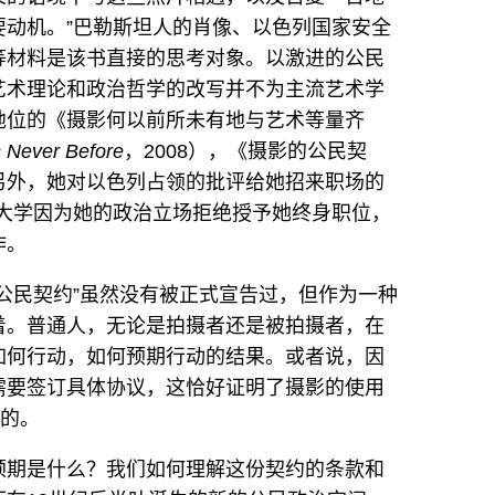
要动机。”巴勒斯坦人的肖像、以色列国家安全
等材料是该书直接的思考对象。以激进的公民
艺术理论和政治哲学的改写并不为主流艺术学
地位的《摄影何以前所未有地与艺术等量齐
s Never Before
，2008），《摄影的公民契
另外，她对以色列占领的批评给她招来职场的
伊兰大学因为她的政治立场拒绝授予她终身职位，
作。
公民契约”虽然没有被正式宣告过，但作为一种
着。普通人，无论是拍摄者还是被拍摄者，在
如何行动，如何预期行动的结果。或者说，因
需要签订具体协议，这恰好证明了摄影的使用
在的。
预期是什么？我们如何理解这份契约的条款和