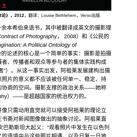
论》，2012
，翻译：Louise Bethlehem，Verso出版.
y）写过十余本希伯来语书，其中被翻译成英文的摄影理
Contract of Photography
， 2008）和《公民的
agination: A Political Ontology of
复杂的论述的核心是一个简单的事实：摄影是拍摄
摄者、传播者和观众等参与者的集体实践构成
者”）。从这一事实出发，阿祖莱发展建构出摄
张照片的意义都不应该被任何单一、稳定、持
的协商的空间。摄影支撑的政治关系——她称
hotography）——是超越国家的统治权力的。
好像只需动用直觉就可以接受阿祖莱的理论立
在书斋对新闻图像做出的抽象讨论。阿祖莱直
二次巴勒斯坦大起义：“观看照片中发生在以色列
义的语境中与这些照片相遇，以及日复一日地