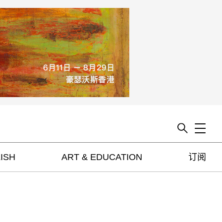
Toggle
ISH
ART & EDUCATION
订阅
artguide
新闻
展评
杂志