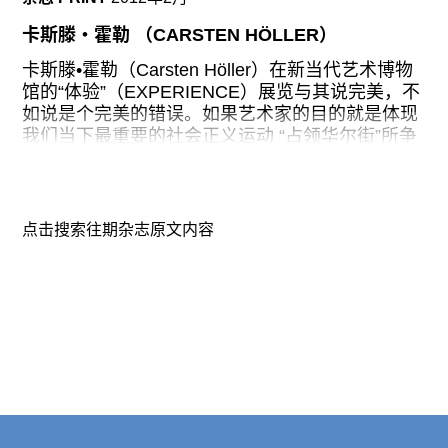
广告
卡斯滕‧霍勒 （CARSTEN HÖLLER）
订阅
卡斯滕•霍勒（Carsten Höller）在新当代艺术博物
往期内容
馆的“体验”（EXPERIENCE）展览与其说完美，不
如说是个完美的错误。如果艺术家的目的就是体现
我们当下最重要的社会正义运动 “占领华尔街”所争
论的价值观的话，那么他无疑是非常成功的。因为
全副武装迎接观众的“体验”展是绝对私密化的——
联系我们
很典型地包括对感官和/或肢体的隔离——而博物馆
的机构职责则被置之不理。霍勒有两件主要的展
点击搜索往期杂志原文内容
关注我们
品，一件是一条蜿蜒曲折的滑梯，它横穿过博物馆
的两层楼；另一件是一个看起来能够令人产生麻木
不仁之感的巨型水箱，其中注满盐水，可容纳一人
漂浮在水中。要想去体验这两件作品，就得排长队
证明自己不会起诉博物馆可能造成的伤害；然后，
还必须再排一条长队，去领取一套笨重的护目镜，
戴上它你就会看到天地颠倒，并且还要押上自己的
信用卡做担保（如果护目镜损坏了，你要赔一千五
百美元）。换句话说，博物馆作为公共空间的地位
完全被架空了。取而代之的是这个机构所提供的极