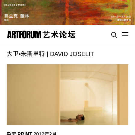
Toggl
大卫•朱斯里特 | DAVID JOSELIT
artguide
新闻
展评
杂志
专栏
视频
ENGLISH
ART & EDUCATION
杂志 PRINT
2012年2月