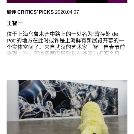
向数字技术产生之后的拟像与仿真。单个女性形象
是艺术家常用的主题，包括她与时装品牌巴黎世家
展评 CRITICS’ PICKS
2020.04.07
合作的“Balenciaga Look”系列中的模特。当观者好
奇这些面部特征和表情都被虚化的人物究竟来自现
王智一
实还是全然出自画家想象时，就已经被莫尔克成功
俘获了。在今天由电子媒介营造的仿真世界，真实
位于上海乌鲁木齐中路上的一处名为“寄存处 de
的、原初的与仿真的带给人们的感知和体验并无二
Pot”的地方在此时或许是上海鲜有新展览开幕的一
致，甚至有时仿真比现实本身显得更加真实。莫尔
个实体空间了。来自武汉的艺术家王智一自春节前
克借助油画为媒介，制造了一类“超真实”图像，并
来到上海，因疫情原因导致其在外漂泊近两个月
故意对其进行粗糙化处理，在打破真实与虚拟潜在
后，在这处小小的空间完成了他的最新个展——“必
区分的同时，也悬置了虚拟的仿真能力。
经之路”。
上世纪
一支燃烧的香、数串从天花板垂下的串珠、水晶球
灯、一个形似哨子的钥匙与锁的组合（它们来自艺
术家这段时期在上海短居的一处住所，因其武汉身
份而被举报后被迫搬离此地），这些现成物与相关
意象暗含了某种预言或命定的意味。同时，一个开
启的扫地机器人在展厅里清扫着地板上的尘土，一
个播放着李斯特著名钢琴曲《爱之梦》第三曲的音
箱每隔15分钟后会突然停下。有关两者的构想源于
王智一在疫情爆发期间，走在这条原本熙攘的乌鲁