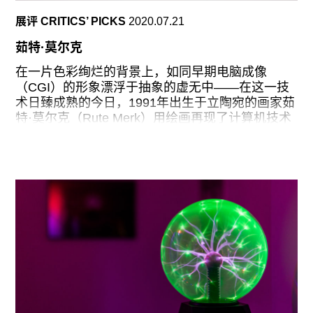
细节化的基础上保留了原画中的面部特征和手的姿
展评 CRITICS’ PICKS
2020.07.21
态，并为人物加上黑色衣袍，背景则是大的粉红色
块。同样的方法还可见于《摹提香的提香》
茹特·莫尔克
（2019），她略去了原作中象征提香贵族身份的装
饰物，以简单的笔触捕捉到艺术家锋利的神情。在
在一片色彩绚烂的背景上，如同早期电脑成像
参照委拉斯凯兹分别为唐·卡洛斯王子和西班牙国王
（CGI）的形象漂浮于抽象的虚无中——在这一技
菲利普四世而作的肖像时，胡子同样着重于神情的
术日臻成熟的今日，1991年出生于立陶宛的画家茹
描绘而省略掉其他细节，凸显出这两位西班牙历史
特·莫尔克（Rute Merk）用绘画再现了计算机技术
上的悲剧人物其内在的忧虑与不确定性。
和互联网诞生初期混沌的低像素世界。展览题目“单
手接龙”（Solitaire）出自由微软公司于1990年基于
女性肖像画中，胡子用更轻盈的水粉替代了男
扑克牌“接龙”发明的一款Windows内置游戏，旨在
帮助用户熟悉操作系统和鼠标的使用。个人独自在
数码世界里自娱自乐的时代从此开启，人们与屏幕
的关系从未如此亲密无间。
莫尔克的绘画正是对自那时期起电脑技术对人的生
活方式和观看方式的改变的回应。她画中的形象，
不论是人物、奶油马或蝴蝶兰，都以极不流畅的生
硬线条处理成如同电脑动画或PS抠图的产物。模糊
的色块、去细节化的表现和扁平的构图方式，皆指