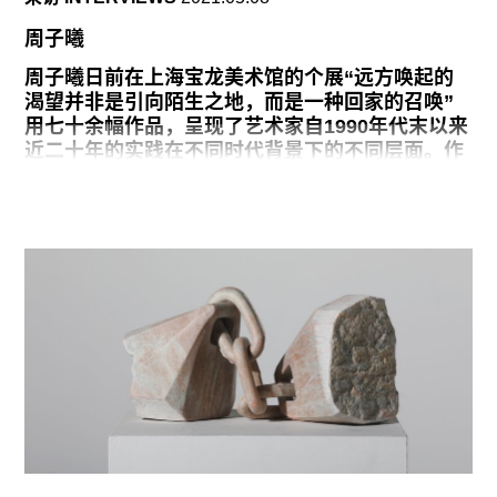
广告
周子曦
订阅
周子曦日前在上海宝龙美术馆的个展“远方唤起的
往期内容
渴望并非是引向陌生之地，而是一种回家的召唤”
用七十余幅作品，呈现了艺术家自1990年代末以来
近二十年的实践在不同时代背景下的不同层面。作
品没有按照时间顺序展示，而是通过“童年”、“风
景”、“寓所”、“梦”和“倾斜的立柱”五个章节，如
联系我们
同随意闪现的记忆碎片一般组成了一部“天然的蒙
太奇”。我们甚至不妨将整个展览想象为一件作
关注我们
品，从中可以窥见艺术家长年守护的情绪和态度、
苦涩和荒诞。本文中，周子曦与我们分享了自身创
作的缘起、此次展览的构思以及他对绘画的理解。
展览持续到5月16日。
我最开始读的是中文系，1988年入学，第二年夏天
很偶然地去到我一位朋友的画室，跟着他们一起画
画，一个月后我发现画画这事太有趣了，八月底就
交了退学报告，开始转而学习绘画。三年后，我考
入华东师范大学艺术系，读了两年，因为一次考试