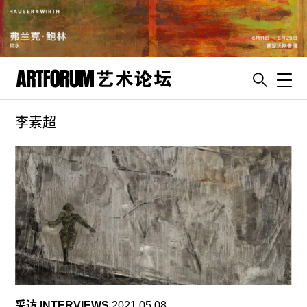
Toggl
李素超
artguide
新闻
展评
杂志
专栏
视频
ENGLISH
ART & EDUCATION
采访 INTERVIEWS
2021.05.08