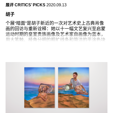
这些石雕身上往往显露出机器与手工生产的两面：
展评 CRITICS’ PICKS
2020.09.13
一面是经由机器雕刻完成的粗糙不平的切割面，一
面是经人工细致打磨后光洁平整的表面。比如在彩
胡子
霞石雕《现形g》和《现形 L No.1》中，前者是机
器生产的产物，后者则是手工劳作的产物，两者原
个展“暗面”是胡子新近的一次对艺术史上古典肖像
本来自同一块石料，然而石头作为自然物本身的不
画的回访与重新诠释：她以十一幅文艺复兴至启蒙
确定性使它在加工过程中意外断裂，杨振中把这一
运动时期的皇室贵族画像及艺术家自画像为蓝本，
意外处理成两件互为呼应的作品，人为宣告了控制
用大笔触、棱角分明的粗旷线条和简洁的平涂色块
技术在自然面前的失效。
勾勒出那些尺幅不大的肖像，呈现了对这些古典图
式的个人解构与再建构。
在二楼单独一间房间内呈现的短片《清凉》记录了
这些结合了机器雕刻技术和手工劳作的石雕装置究
整个展厅的墙面被刷成象征神秘及皇权的暗紫色，
竟是如何被制造出来。杨振中并不满足于单
画中形象多16到18世纪的著名人物，包括米开朗基
罗、提香、伦勃朗、菲利普四世（Philip IV）、唐·
卡洛斯（Don Carlos）、亚历山大·蒲柏
（Alexander Pope）、伊丽莎白一世和玛丽·安托
瓦内特（Marie Antoinette）。1545年前后，一幅
传达尼埃尔·里恰莱利（Daniele da Volterra）的米
开朗基罗肖像将细节描绘放在了米开朗基罗的脸部
和左手，其余部分都处理成模糊的色块，在胡子的
《摹达尼埃尔的米开朗基罗》（2019）中，她在去