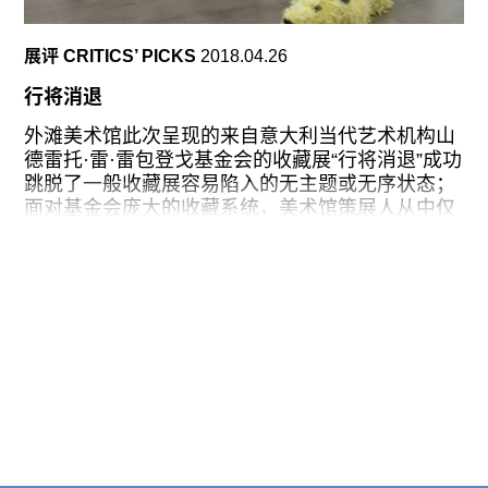
木齐中路的空旷街道上，看到仍有清洁工人为维护
街道整洁而照常劳作的情景，这二者组成的作品也
展评 CRITICS’ PICKS
2018.04.26
成了献给他们及其代表的群体的“爱之歌”；然而，
时不时消声的音箱又暗自地提示我们，普罗大众在
行将消退
如此的环境下总是无法过多地发声。
外滩美术馆此次呈现的来自意大利当代艺术机构山
经过精心构思的导览图示和说明文字为观众提供了
德雷托·雷·雷包登戈基金会的收藏展“行将消退”成功
重要的线索：这里的每一组作品都对应了一部文学
跳脱了一般收藏展容易陷入的无主题或无序状态；
作品：开头以英国作家威廉•戈尔丁的代表作《蝇
面对基金会庞大的收藏系统，美术馆策展人从中仅
王》里的一段为序——《蝇王》这部
拣选了26件藏品，并加入两位本地艺术家的另外4
件作品，以“他异性”（otherness）和“身份认同”
（identity）为议题展开对收藏品的一次自主探索。
展览从二层开始，以意大利艺术家波拉·彼薇
（Paola Pivi）的作品《你见过我吗？》（2008）
为开篇：一只全身布满黄色羽毛的北极熊趴在地
上，熊的形象与羽毛这种材质的结合让我们对原本
熟悉甚至喜爱的事物产生了一种莫名的疏离感；事
实上，此种疏离感或异质性贯穿了整层展厅。羽毛
熊的身后悬挂着派·怀特（Pae White）的一件长达