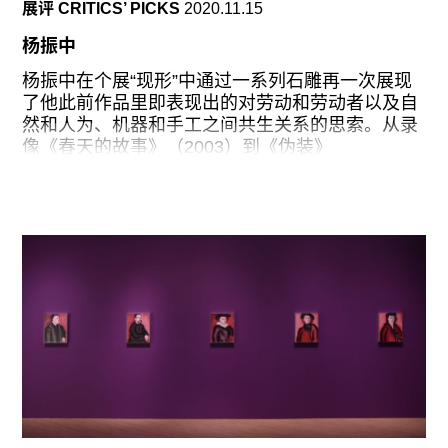
展评 CRITICS’ PICKS
2020.11.15
作弊被学校开除。
杨振中
在我的创作经历上有两个重要的节点，一个是进入
华师大以后有了很多机会接触当代艺术，到大二时
杨振中在个展“现形”中通过一系列石雕再一次展现
我尝试做过一次行为创作。
了他此前作品里即表现出的对劳动和劳动者以及自
然和人为、机器和手工之间共生关系的思索。从录
像《春天的故事》（2003）到《伪装》
（2015），他都将镜头对准工厂工人，记录流水线
上工人们机械般的劳作状态。此次“现形”系列作品
的制作大都在盛产青石的福建崇武地区的一家工厂
实施，作品里用到的青石在当地也常用于佛造像的
雕刻。整块石头经切割、雕琢和打磨，最终形成如
锁链缠绕其中的形态。从展陈的一系列铅笔手稿中
可以看到杨振中在作品实施初期对每一石块的具体
形状、石环数量和连接方式的精确构思，这些手稿
随后经过3D建模，转译为代码输入机械手臂，由机
器完成雕刻工作，石雕厂的工人们再接过机器雕刻
的半成品，打磨完成最终的石雕造型，让链条从石
头中“生长”而出。