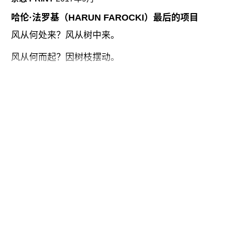
广告
哈伦·法罗基（HARUN FAROCKI）最后的项目
订阅
风从何处来？风从树中来。
往期内容
风从何而起？因树枝摆动。
树枝制造出了风吗？是的。
联系我们
但树枝如何动起来？因为风。
关注我们
——让·皮亚杰（Jean Piaget），《儿童的物理因
果概念》（The Child’s Conception of Physical
Causality, 1930）
大概在他去世前两年，哈伦·法罗基（Harun
Farocki）展出了他的系列作品《平行I-IV》
（Parallel I-IV，2012-14）的第一部分，这个由四
个部分组成的环绕式电影成为了他最后一件重要作
品。虽然法罗基的电影很多都是在研究科技和暴力
图像的问题——从《眼睛／机器I-III》