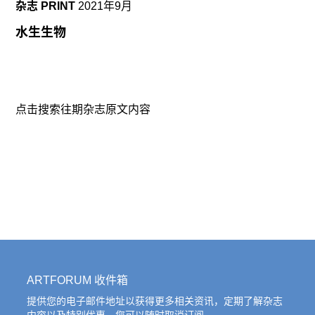
杂志 PRINT
2021年9月
（Eye/Machine I-III，2000-2003）中反复出现的激
光制导炸弹，到《严肃游戏》（Serious Games [I-
水生生物
IV]，2009-10）里VR眼镜后身着军装、彻底迷失方
向的士兵——但《平行》却显示出一种经过精心设
计的克制，拒绝戏剧化事件，而是着意于探索我们
越来越浸身其中的虚拟空间的结构和边界。
点击搜索往期杂志原文内容
《平行 I》从对一个貌似细枝末节的问题的研究开
始：在电脑游戏出现的前三十年里，对树的表现形
式的变化。法罗基把这当作了一个艺术史的主题来
处理，从而“引诱”我们开始真正地“观看”电脑游戏，
而不是直接进入对其内容之暴力和残酷的批评。法
罗基梳理出的历史中最早的树出现在《神秘屋》
（Mystery House,
ARTFORUM 收件箱
提供您的电子邮件地址以获得更多相关资讯，定期了解杂志