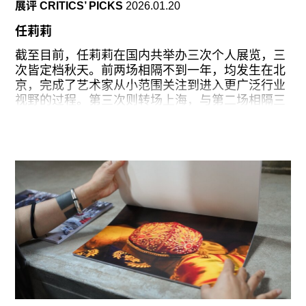
展评 CRITICS’ PICKS
2026.01.20
“回归纺织”作为KADIST的年度主题，回应了近年国
任莉莉
际策展系统对于纺织媒介的高度兴趣。当代观众对
纺织的迷恋，很大程度上或许在于：它能让人暂时
截至目前，任莉莉在国内共举办三次个人展览，三
脱离当代艺术中高度概念化、不断要求观众进行智
次皆定档秋天。前两场相隔不到一年，均发生在北
性辨认的观看机制。织物、纤维、针脚、编织天然
京，完成了艺术家从小范围关注到进入更广泛行业
携带一种身体性的感知经验，在“系亲之丝”中又进
视野的过程。第三次则转场上海，与第二场相隔三
一步具体化为发丝、褶皱、水流、皮肤与身体痕
年。三倍的时间跨度，或许源于艺术家在不同阶段
迹，使展览始终保持着鲜明的触觉维度。
对节奏的重新校准，也不免抬高了外界的期待。
展览更巧妙之处在于，它并没有停留于“纺织”的感
从第一场到第二场个展，任莉莉在持续推进材料探
官表
索的同时（软的绒线毯与硬的大理石；自然的贝壳
与人工的硅胶；磨砂的石块与光亮的不锈
钢……），进一步通过工艺层面的深化提升了作品
的表现力与完成度，如《聚合-分离》中更为细腻的
大理石雕刻所呈现的地貌纹理。更重要的是，第二
次在魔金石空间的个展,使观众明确感受到她作为
“空间作者”的掌控力——她以雕塑为基本单位，调
动大量异质材料，生成一个仿佛来自遥远时空的场
景。