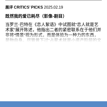
由旦儿所使用的语言或图像信息明确标记，再通过
展评 CRITICS’ PICKS
2025.02.19
其选取的实体材料反复盖章认证：天山之于敲打变
皱的紫铜皮，和平鸽之于涤纶制的水晶绒，纹样之
既然我的爱已耗尽（影像-剧目）
于传统手工雕制的石膏、再于现代廉价的PVC装饰
带。直接乃至简单粗暴的第一印象，常让人忽略这
当罗兰·巴特在《恋人絮语》中试图就“恋人就是艺
是一个自2016持续至2025年的项目，其间旦儿多
术家”展开陈述，他指出二者的紧密联系在于他们并
次往返新疆，虽屡因外界不可抗力与艺术家个人处
非将“情景”视为形式，而是体验为一种力的东西，
境中断，仍在时间中被串联成绵延的线。远方所引
是物自身。尽管曾下过“占星术就是小资产阶层的文
发的“客体”质疑并非无的放矢，而时间尺度或可稀
学”这样略带嘲弄的结论，巴特的上述阐释意外与占
释警惕的浓度。
星学中的天秤座重合：作为黄道十二宫唯一由无机
物象征的星座，天秤座的两大原型正是“恋人”和“艺
然而，除却对项目时间轴的补充，我更希望透过展
术家”——天秤感知与平衡“力”在两端的精微变化，
览作品的扁平化表象，
而后抵达平静与美。
将展场转化为“情景”，让观者于其中体验“力”的作
用，或正是策展人张耀南（Eugene Yiu Nam
Cheung）在群展“既然我的爱已耗尽（影像-剧
目）”中的意图之一。在长篇策展文字中，策展人成
为了巴特笔下的“艺术家/恋人”，富于联想和热情，
但措辞谨慎，乃至稍显犹豫。张耀南扮演“秤”的角