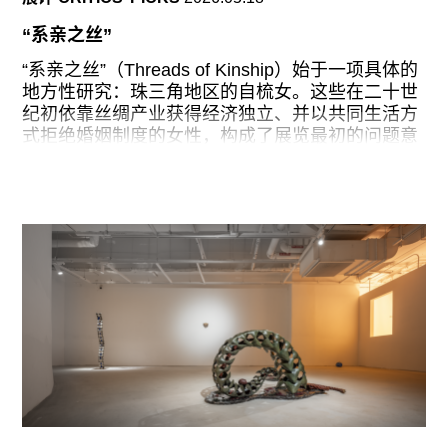
广告
“系亲之丝”
订阅
“系亲之丝”（Threads of Kinship）始于一项具体的
往期内容
地方性研究：珠三角地区的自梳女。这些在二十世
纪初依靠丝绸产业获得经济独立、并以共同生活方
式拒绝婚姻制度的女性，构成了展览最初的问题意
识。2025年展览首次在巴黎KADIST空间呈现时，
仅由11组艺术家组成，整体思路相对清晰：围绕迁
联系我们
徙、离散、替代性亲缘与女性劳动展开。
关注我们
巡回至顺德和美术馆后，展览框架迅速扩展至44位
艺术家。新增名单也暴露出策展团队野心的明显升
级：从帕西塔·阿巴德（Pacita Abad）、奥托邦·恩
坎加（Otobong Nkanga）等全球南方艺术家，到
阿莫尔·穆尼奥斯（Amor Muñoz）、特罗拉马
（Tromarama）、玛戈·沃洛维茨（Margo
Wolowiec）等聚焦数字技术与网络结构的实践，再
到潘玉良、林风眠、吴冠中、张大千等中国现代艺
术史脉络的纳入，尝试串联起更庞大的视觉与历史
语汇。