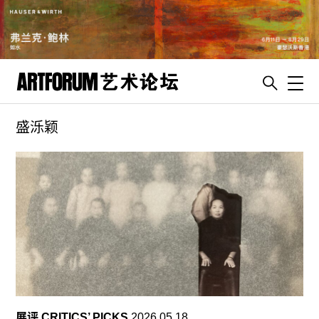
Toggl
盛泺颖
artguide
新闻
展评
杂志
专栏
视频
ENGLISH
ART & EDUCATION
展评 CRITICS’ PICKS
2026.05.18