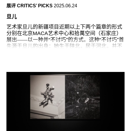
展评 CRITICS’ PICKS
2025.06.24
回望前两次个展，我更愿意将那时的任莉莉视为一
个进入雕塑世界的“玩家”，以好奇心与试探性姿态
旦儿
在材料与形式之间游走。来到第三次个展《此地无
名，永不复现》，任莉莉开始收紧材料的使用范
艺术家旦儿的新疆项目近期以上下两个篇章的形式
围：她抛弃了广泛铺陈的材料世界，让一组对照贯
分别在北京MACA艺术中心和拾萬空间（石家庄）
穿始终：一面是冷硬的金属，为雕塑确立边界；另
展出——以一种并“不讨巧”的方式。这种“不讨巧”首
一面是玻璃、陶瓷与树脂，保留着凝固前的温度与
先源于旦儿的出身：她生于陕北，居于河北，并不
流态，消融轮廓。在展览入口，她以空间构造出一
天然携带新疆血脉，因而在关乎特殊地域与少数民
个腔体结构，红色玻璃瘫伏在三个等貌但由大至小
族的创作议题上极易陷入位置“过高”或“过低”的困
排列的不锈钢胸廓中。她在随展文字中写道：“I am
局。其次，继在MACA展厅集合天山、纹样、舞蹈
carrying the moon inside my ribcage（我在胸腔内
等一系列常与新疆相关联的视觉符号后，她在石家
怀着一轮月亮）”。
庄的井陉教堂内，以石膏雕塑赫然再现了一句维语
俚语，纪念碑式的语言似乎成为了更易刺痛“文化挪
用”这条敏感神经的尖针。
“敏感”并非负向讽刺，它侧面印证了“谁有资格使用”
这个涉及文化权力、创作自由与伦理的问题值得被
讨论，也关乎旦儿的两场展览是否成立。符号是高
度压缩的微粒，以极简的形式承载复杂多维的信
息。从表象来看，这些符号微粒的“硬核”感，首先