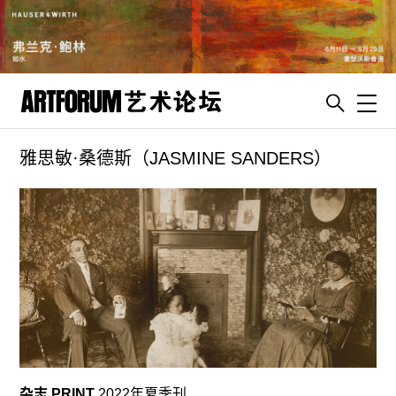
Toggl
雅思敏·桑德斯（JASMINE SANDERS）
artguide
新闻
展评
杂志
专栏
视频
ENGLISH
ART & EDUCATION
杂志 PRINT
2022年夏季刊