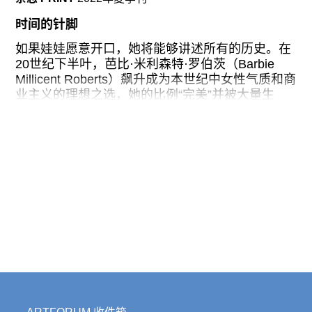
广告
时间的针脚
订阅
如果娃娃愿意开口，她将能够讲述所有的历史。在
往期内容
20世纪下半叶，芭比·米利森特·罗伯茨（Barbie
Millicent Roberts）飙升成为本世纪中女性气质和商
业主义的理想之选，她的比例“完美”并被大量生
产。破娃娃（Raggedy Anns and Andy）和关于他
们的图画书一起兜售，很早就证明了将文学作品与
联系我们
商品销售相结合的盈利能力。1983 年，椰菜宝宝
们（Cabbage Patch）引起轰动，开创了美国怪诞
关注我们
娃娃的风潮，也由此创造出了“黑色星期五”。每一
个娃娃都揭示了一部分关于文化、商品、女性气质
和国家精神的信息，但与此同时，每一个娃娃也都
是一个独特、备受宠爱和拥抱、最终被扼杀并被抛
弃之物。
在这个“代表性”的游戏中，娃娃还成为了种族和肤
色的标志。这种物是“非我”的（not-I），但它同时
又是人类的肖像，混淆并重新划分了人和物之间的
区别。纽约历史学会（New-York Historical