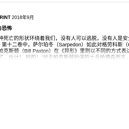
轻微的晃动，仿佛是Granat和Heitzler肩并肩站着拍
，他正在加利福尼亚大学洛杉矶分校学习，师从罗伯特•海纳肯
全不同。这种横向张力贯穿并阻碍了旅行的线性叙事，不
沉单调的背景音也同样令人不安。这是一部漫长又摄人心
RINT
2018年9月
像摩托车手原地不动，而荒芜的陆地从他身后飞驰而去。
不是美国西部，而是一个地图上找不到的中间地带，一个
与恐怖
惠特尼双年展总结和展示的是美国当代艺术，而不是当代
千种死亡的形状环绕着我们，没有人可以逃脱，没有人是安
可能撇开国家情绪标志来看待展览主题。2006年，全国
第十二卷中，萨尔珀冬（Sarpedon）如此对格劳科斯（Gl
的上升星座也落在天蝎，Kenneth Anger的装置《老
帕克斯顿（Bill Paxton）在《异形》里则以不同的方式
sie Iles和Philippe
蛋了，伙计！ 妈的！”对于帕克斯顿扮演的士兵哈德森而言
—那只是他屏幕上的一小块污迹，充满恶意的辐射团。但
他以一种令人难忘的恐慌语调向他的战友们传达了这一消
16年11月，我们还不知道即将从天而降的的噩梦的确切轮
了，切切实实地完蛋了，无从回头地完蛋了。我们知道人
各种各样的人，各式各样的伤害，我们知道人们会因此而
猜想远非异想天开。毕竟，正如赫鲁晓夫在古巴导弹危机
所说，“如果人们不运用智慧，他们就会像瞎老鼠一样争斗
。”
然，坐在白宫里的那位金发老鼠比任何前人都更擅长灭绝之