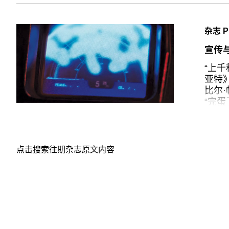
只有些
当时
又完
和低
杂志 P
候好
本就
宣传
尽管
“上
也不
亚特》
惠特尼
比尔·
Chris
“完
状—
题，
20
点击搜索往期杂志原文内容
完蛋
害，
亡的
信中
开始了
很显