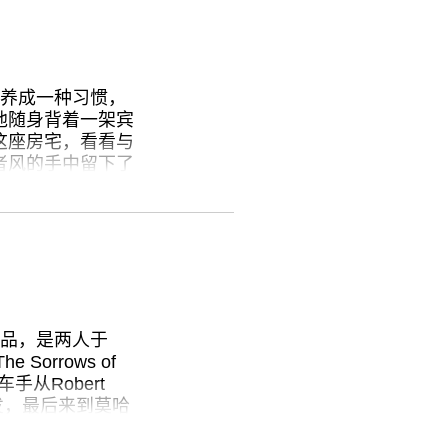
专栏
视频
ENGLISH
a）养成一种习惯，
ART & EDUCATION
他随身背着一架宾
这座房宅，看看与
广告
者风的手中留下了
订阅
方，他会移动屋内
往期内容
现了一种让人联想
的白沙发这些物件
联系我们
帘以不同的排列方
关注我们
。有些时候，狄弗
候为其拍照。海洋
参展作品，是两人于
破的窗框构成了一
orrows of
：动脉似的条纹、
手从Robert
）出发，最后来到莫哈
有时屏幕上的图像
lism）系列而来。