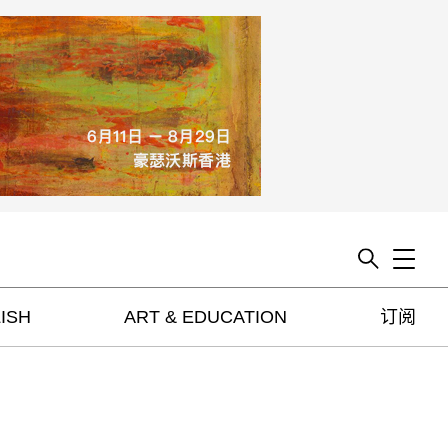
Toggle
ISH
ART & EDUCATION
订阅
artguide
新闻
展评
杂志