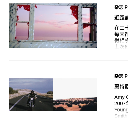
杂志 P
近距
在二十
每天
得相
上次
什么
各种
这样
杂志 P
到沉
随意
惠特
式呈
拉会
Amy
灾难
200
副没
You
神秘
Smi
韦沙
《祖玛