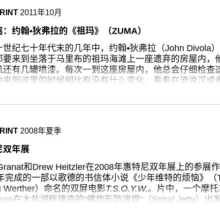
RINT
2011年10月
离：约翰•狄弗拉的《祖玛》（ZUMA）
世纪七十年代末的几年中，约翰•狄弗拉（John Divol
都要来到坐落于马里布的祖玛海滩上一座遗弃的房屋内，
机还有几罐喷漆。每次一到这座房屋内，他总会仔细检查
他来到这里的时候相比有没有什么变化，看看在流浪汉或
特别的重新装饰的痕迹。如果没有发现什么特别有趣的地
物件，喷些涂料，然后拍照。
，他拍摄了大约50张这一系列的彩色照片。这样，房屋显
RINT
2008年夏季
船的动态雕塑。玻璃碎片到处都是。废柴、煤球渣、污龊
地在不同照片中呈现出不同的摆放形态。泛着棕黄色的窗
尼双年展
现出不同的形状，如同在不修边幅地打着旗语来传达讯息
向空中抛一本书或者杂志，在它跌落地面、书页翻动的时
 Granat和Drew Heitzler在2008年惠特尼双年展上的
的光晕透过这样一个事实被放大：在几乎每张画面中，残
7年完成的一部以歌德的书信体小说《少年维特的烦恼》（The S
有陆地，只有海洋和天空远景的图画。喷漆画面越来越多
ng Werther）命名的双屏电影
T.S.O.Y.W.
。片中，一个摩托车
的象形图、成片的污点和潦草难辨的字迹。
thson在大盐湖畔建造的“螺旋形防波堤”（Spiral Jetty
漠。但整个过程主要的动感来自两个屏幕间的来回切换：
》系列形象紧随着狄弗拉1973-75年的《破坏》（Vanda