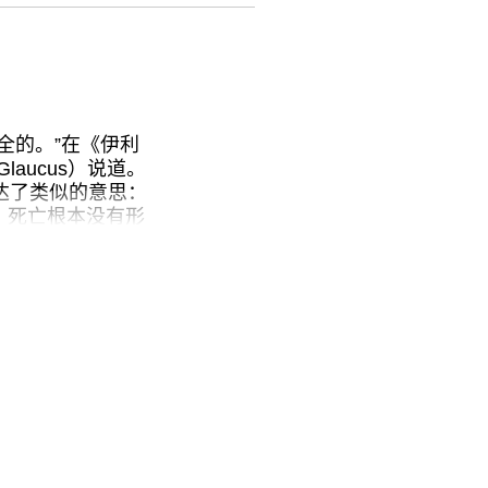
摄的；有时两边图像
（Robert
时闪现的抽象图案
魄的电影，某些时
最后你会感觉这根
停滞悬空的地方。
美国精神，但我们
全的。”在《伊利
上下心情一片晦暗，
aucus）说道。
鼠天堂》为策展人
表达了类似的意思：
，死亡根本没有形
这已经足以说明问
息。
廓。我们只知道我们
们会因此受到伤
死去。对大规模死
期间写给肯尼迪的
，彼此的灭绝也就
道，约翰·博尔顿