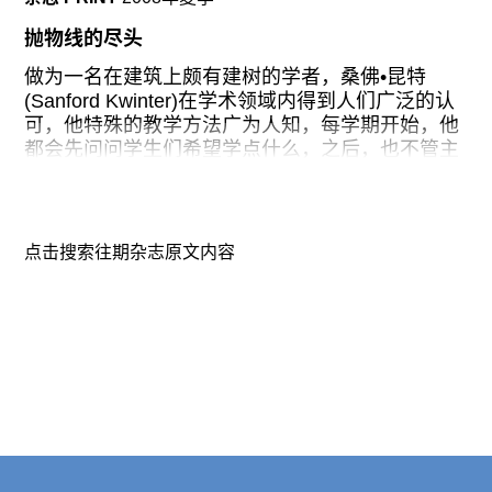
广告
抛物线的尽头
订阅
做为一名在建筑上颇有建树的学者，桑佛•昆特
往期内容
(Sanford Kwinter)在学术领域内得到人们广泛的认
可，他特殊的教学方法广为人知，每学期开始，他
都会先问问学生们希望学点什么，之后，也不管主
题是什么，就给学生们布置一些阅读材料以及即兴
演讲。这种突出的能力也是他的演讲受欢迎的原因
联系我们
之一，在欧美举行的演讲令他成为当今最具影像的
建筑教育家之一。也许这也是昆特—这位生来好报
点击搜索往期杂志原文内容
关注我们
冷门的善变者之所以一直喜欢运用杂文形式表达观
点的原因吧，就如他更喜欢用写作的方式与人交流
一样。
他的新书《远离平衡》正是这类文章的合集。书中
收录的很多篇目都是90年代在现已停刊的刊物ANY
上初次发表的，探讨的是使用方和被使用方在建筑
与设计上所发展出来的错综复杂的怪圈。很显然，
昆特对于技术作用于我们与我们之于技术这两方面
都是非常感兴趣的。从某方面讲，这种兴趣点是相