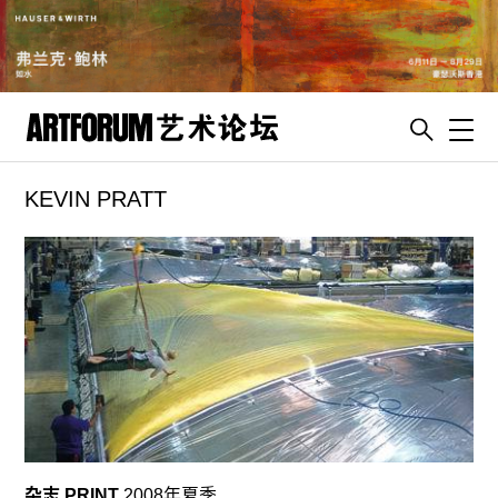
Toggl
KEVIN PRATT
artguide
新闻
展评
杂志
专栏
视频
ENGLISH
ART & EDUCATION
杂志 PRINT
2008年夏季