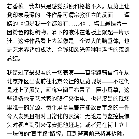
着香槟，我却只是感觉孤独和格格不入。展览上让
我印象最深的一件作品可谓宗教狂喜的反面——谭
婧的《但是我一个都没有……4》，墙上悬挂着一
团粉色的粘稠物，滴下的液体在地板上聚起一片水
洼。这件作品看上去就像是一个过大的脑垂体，也
是艺术界诸如成功、金钱和风光等种种浮华的荒诞
总结。
我错过了最想看的一场表演——葛宇路骑自行车从
北京郊区出发前往北京公社的展览现场——不过倒
是赶上了展览，画廊空间里布置了一圈小屏幕，这
些设备依靠艺术家的骑行来供电，也是漆黑的现场
里唯一的光源。每个屏幕里都在播放葛宇路的一件
令人发笑且相对日常化的表演：无论是与监控摄像
头对视直到引来保安把他赶走；或者是在街上立上
一块假的“葛宇路”路牌，直到警察前来将其拆除。