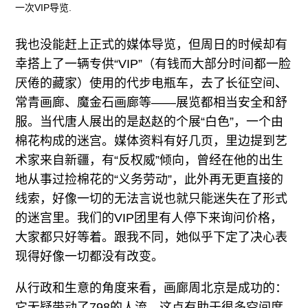
一次VIP导览.
我也没能赶上正式的媒体导览，但周日的时候却有
幸搭上了一辆专供“VIP”（有钱而大部分时间都一脸
厌倦的藏家）使用的代步电瓶车，去了长征空间、
常青画廊、魔金石画廊等——展览都相当安全和舒
服。当代唐人展出的是赵赵的个展“白色”，一个由
棉花构成的迷宫。媒体资料有好几页，里边提到艺
术家来自新疆，有“反权威”倾向，曾经在他的出生
地从事过捡棉花的“义务劳动”，此外再无更直接的
线索，好像一切的无法言说也就只能迷失在了形式
的迷宫里。我们的VIP团里有人停下来询问价格，
大家都只好等着。跟我不同，她似乎下定了决心表
现得好像一切都没有改变。
从行政和生意的角度来看，画廊周北京是成功的：
它无疑带动了798的人流，这点有助于很多空间度