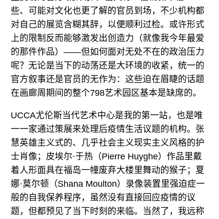
些、可能对文化也更了解的官员到场，不少机构都
对自己的展览含糊其辞，以便顺利过检。或许形式
上的限制反而能够激发出创造力（就像我今年最爱
的那件作品）——但如何面对无处不在的政治压力
呢？无论是当下的动荡还是大环境的收紧，统一的
官方叙事还是官员的无作为：这些迫在眉睫的话题
在画廊周期间的整个798艺术园区基本是缺席的。
UCCA尤伦斯当代艺术中心是我的第一站，也是唯
一一家通过策展来处理后疫情生活议题的机构。张
慧英雄主义式的、几乎社会主义现实主义风格的护
士肖像；皮埃尔·于热（Pierre Huyghe）作品里戴
着人形面具在福岛一幢废弃大楼里舞动的猴子；夏
娜·莫尔顿（Shana Moulton）录像装置里强迫症一
般的自我保养程序，虽然没有直接回应疫情的议
题，但都预见了当下时刻的来临。当然了，我远称