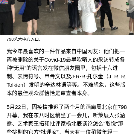
广告
订阅
往期内容
798艺术中心入口.
我今年最喜欢的一件作品来自中国网友：他们把一
联系我们
篇被删除的关于Covid-19最早吹哨人的采访转成各
种“无用”的语言发在微信朋友圈里，包括十六进
关注我们
制、表情符号、甲骨文以及J·R·R·托尔金（J. R. R.
Tolkien）发明的辛达林语等等。不难想象，这些版
本的最佳观众群恰恰是审查者本身。
5月22日，因疫情推迟了两个月的画廊周北京在798
开幕。我在东八时区稍坐了一会儿，听策展人张涵
露、艺术家王拓和批评家杨北辰谈论怎么“取悦”那
些挑剔的官方“批评家”。当天有一位稍微年轻一