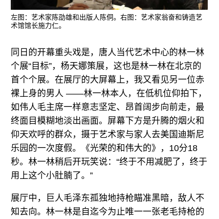
左图：艺术家陈劭雄和出版人陈侗。右图：艺术家翁奋和铸造艺
术馆馆长施力仁。
同日的开幕重头戏是，唐人当代艺术中心的林一林
个展“目标”，杨天娜策展，这也是林一林在北京的
首个个展。在展厅的大屏幕上，我又看见另一位赤
裸上身的男人 ——林一林本人，在低机位仰拍下，
如伟人毛主席一样意志坚定、昂首阔步向前走，最
终面目模糊地淡出画面。屏幕下方是升腾的烟火和
仰天欢呼的群众，摄于艺术家与家人去美国迪斯尼
乐园的一次度假。《光荣的和伟大的》，10分18
秒。林一林稍后开玩笑说：“终于不用减肥了，终于
用上这个小肚腩了。”
展厅中，巨人毛泽东孤独地持枪瞄准黑暗，敌人不
知去向。林一林是自迄今为止唯一一张老毛持枪的