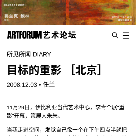
Toggl
所见所闻 DIARY
artguide
新闻
目标的重影 ［北京］
展评
2008.12.03 •
任兰
杂志
专栏
11月29日，伊比利亚当代艺术中心，李青个展“重
视频
影”开幕，策展人朱朱。
ENGLISH
ART & EDUCATION
当我走进空间，发觉自己像一个在下午四点半就把