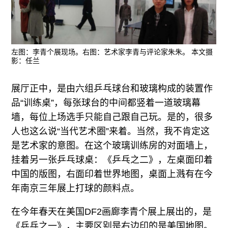
左图：李青个展现场。右图：艺术家李青与评论家朱朱。 本文摄
影：任兰
展厅正中，是由六组乒乓球台和玻璃构成的装置作
品“训练桌”，每张球台的中间都竖着一道玻璃幕
墙，每位上场选手只能自己跟自己玩。是的，很多
人也这么说“当代艺术圈”来着。当然，我不肯定这
是艺术家的意图。在这个玻璃训练房的对面墙上，
挂着另一张乒乓球桌：《乒乓之二》，左桌面印着
中国的版图，右面印着世界地图，桌面上溅有在今
年南京三年展上打球的颜料点。
在今年春天在美国DF2画廊李青个展上展出的，是
《乒乓之一》，主要区别是右边印的是美国地图。