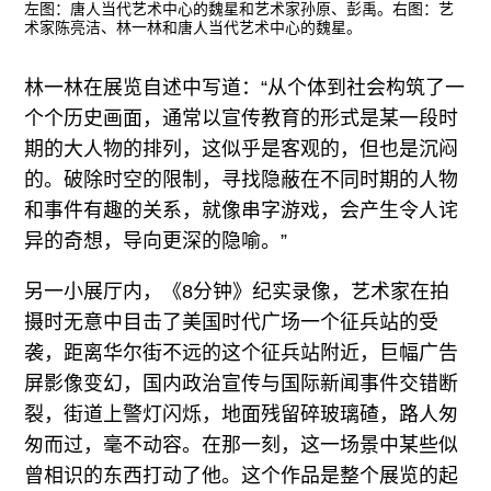
左图：唐人当代艺术中心的魏星和艺术家孙原、彭禹。右图：艺
术家陈亮洁、林一林和唐人当代艺术中心的魏星。
林一林在展览自述中写道：“从个体到社会构筑了一
个个历史画面，通常以宣传教育的形式是某一段时
期的大人物的排列，这似乎是客观的，但也是沉闷
的。破除时空的限制，寻找隐蔽在不同时期的人物
和事件有趣的关系，就像串字游戏，会产生令人诧
异的奇想，导向更深的隐喻。”
另一小展厅内，《8分钟》纪实录像，艺术家在拍
摄时无意中目击了美国时代广场一个征兵站的受
袭，距离华尔街不远的这个征兵站附近，巨幅广告
屏影像变幻，国内政治宣传与国际新闻事件交错断
裂，街道上警灯闪烁，地面残留碎玻璃碴，路人匆
匆而过，毫不动容。在那一刻，这一场景中某些似
曾相识的东西打动了他。这个作品是整个展览的起