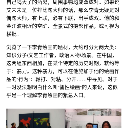
自己喝大了的酒鬼，周围事物均成双成对。如果说
广告
艾未未是一位排比句大师的话，那么李青无疑是对
订阅
偶句大师，有上联，必有下联，出手成双。他的和
往期内容
金江波相近的空旷、全景式的摄影作品，或可视为
横批。
浏览了一下李青绘画的题材，大约可分为两大类：
知识分子/文艺工作者，政治人物/场景。在中国，
联系我们
这两组东西相加，在某个特定的历史时期，就约等
关注我们
于：暴力。这种暴力，可以在他施加于他的绘画作
品的“行为”：鞭打、对粘、分开……中寻见。对于
一时没法想明白什么叫“智性绘画”的人来说，这似
乎是一个理解李青绘画的紧急入口。