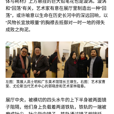
体与耗材》上方悬挂的巨大铅笔花也是漩涡。漩涡
和“回荡”有关，艺术家有意在展厅里制造出一种“回
荡”，或许喻意以生命在历史长河中的深远回响，以
“风物长宜放眼量”的胸襟去抵御对一时一地的得失
成败之拘泥。
左图：策展人高士明和广东美术馆馆长王璜生。右图：艺术家曹
斐、尤伦斯当代艺术中心的郭晓彦和艺术家林载春。
展厅中央，被横切的四头水牛的上下半身被两面镜
子阻隔，他们身上负载着两道铁轨，铁轨的一端被