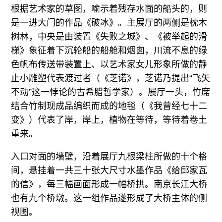
根据艺术家的草图，喻示着残存水面的船头的，则
是一进大门的作品《破冰》。主展厅的两侧是枕木
树林，中央是由装置《失败之城》、《被举起的滑
梯》象征着下沉轮船的船舱和烟囱，川流不息的绿
色帆布传送带装置上、以艺术家女儿形象所做的静
止小雕塑代表渡过者（《芝诺》，芝诺乃提出“飞矢
不动”这一悖论的古希腊哲学家）。展厅一头，竹席
结合竹制现成品编织而成的地毯（《我曾经七十二
变》）代表了岸，岸上，植物在等待，等待着卷土
重来。
入口对面的墙壁，沿着展厅九根梁柱所做的十个格
间，悬挂着一共三十张大尺寸水墨作品《给邱家瓦
的信》，每三幅画面形成一幅桥拱。南京长江大桥
也有九个桥墩。这一组作品遂形成了大桥主体的侧
视图。