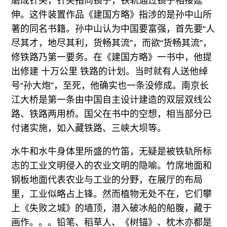
磨成针尖，针尖指向镜子，铁轨通过镜子相接延
伸。这件装置作品《建国方略》指涉的是孙中山所
著的同名书籍。孙中山认为中国要富强，首先要“人
尽其才，地尽其利，货畅其流”，而欲“货畅其流”，
修铁路乃第一要务。在《建国方略》一书中，他提
出修建 十万公里 铁路的计划。当时就有人送他绰
号“孙大炮”，至死，他确实也一条没修成。南京长
江大桥是第一条由中国自主设计建造的双层双线公
路、铁路两用桥。国父在书中的空想，相当部分已
付诸实施，如入藏铁路、三峡大坝等。
水牛和水牛身体里所盛的竹笛，无疑是被铁轨所标
志的工业文明侵入的农业文明的隐喻。竹席地面和
钢板地面代表农业与工业的分野，在展厅的布局
里，工业似略占上锋。然而植物无处不在，它们攀
上《失败之城》的墙顶，潜入破冰船的船腹，藏于
画作。。。铅笔、稻草人、《树锚》、枕木亦都是