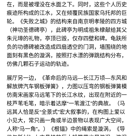
在，而是被埋没在水面之下。同时，这些个人历史
痕迹所构成的江水，又在倾覆民族国家乌托邦的巨
轮。《失败之城》的结构来自南京明孝陵的四方城
（神功圣德碑亭），此碑亭为明成祖朱棣献给其父
朱元璋的礼物，亭顶已毁，仅存四壁和碑。龟趺所
负的功德碑被改造成四扇透空的门洞，墙围绕的地
面刻有黑色的漩涡，按照打水漂的弹跳结构分布，
仿佛几颗石子运动的轨迹。
展厅另一边，《革命后的马远—长江万顷—东风和
解放牌汽车钢板弹簧》，力图以压弯的钢板弹簧模
仿南宋画家马远笔下的长江水纹，出现在附近的一
枝芦苇毛笔，暗示着达摩“一苇渡江”的典故。（马
远其人恰是反“全景式”宏大叙事的，在构图上爱以
小见大，常只画一角或半边景物以表现广大空间，
人称“马一角”。）《根锚》中的绳索是漩涡，《导