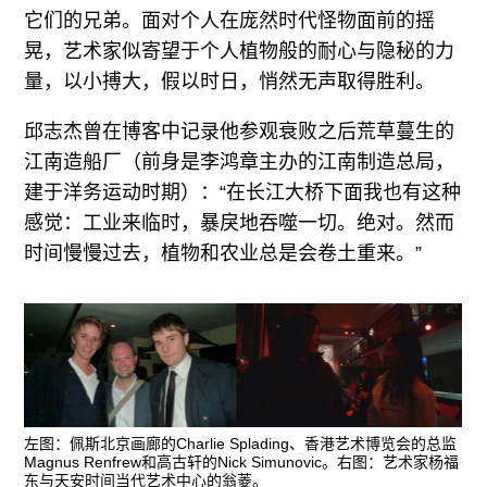
它们的兄弟。面对个人在庞然时代怪物面前的摇
晃，艺术家似寄望于个人植物般的耐心与隐秘的力
量，以小搏大，假以时日，悄然无声取得胜利。
邱志杰曾在博客中记录他参观衰败之后荒草蔓生的
江南造船厂（前身是李鸿章主办的江南制造总局，
建于洋务运动时期）：“在长江大桥下面我也有这种
感觉：工业来临时，暴戾地吞噬一切。绝对。然而
时间慢慢过去，植物和农业总是会卷土重来。”
左图：佩斯北京画廊的Charlie Splading、香港艺术博览会的总监
Magnus Renfrew和高古轩的Nick Simunovic。右图：艺术家杨福
东与天安时间当代艺术中心的翁菱。