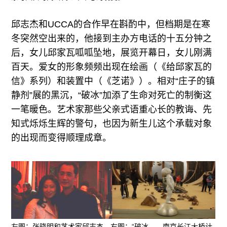
邱志杰和UCCA的合作早在斟酌中，但档期是在寒
冬突然空出来的，他接到主办方电话的十五分钟之
后，女儿邱家瓦呱呱坠地，展览开幕日，女儿刚满
百天。爱女的形象频频出现在绘画（《给邱家瓦的
信》系列）和装置中（《芝诺》）。相对“庄子的镇
静剂”展的黑沉，“破冰”加添了生命对死亡的制衡这
一笔暖色。艺术家那些父亲式语重心长的教诲、先
知式烁烁生辉的警句，也因为新生儿这个承载对象
的出现而变得顺理成章。
左图：张晓明和艺术家邱志杰。右图：“破冰——南京长江大桥计