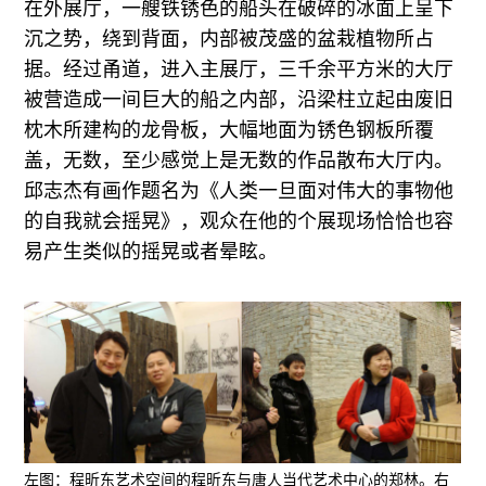
在外展厅，一艘铁锈色的船头在破碎的冰面上呈下
广告
沉之势，绕到背面，内部被茂盛的盆栽植物所占
订阅
据。经过甬道，进入主展厅，三千余平方米的大厅
往期内容
被营造成一间巨大的船之内部，沿梁柱立起由废旧
枕木所建构的龙骨板，大幅地面为锈色钢板所覆
盖，无数，至少感觉上是无数的作品散布大厅内。
邱志杰有画作题名为《人类一旦面对伟大的事物他
联系我们
的自我就会摇晃》，观众在他的个展现场恰恰也容
易产生类似的摇晃或者晕眩。
关注我们
左图：程昕东艺术空间的程昕东与唐人当代艺术中心的郑林。右