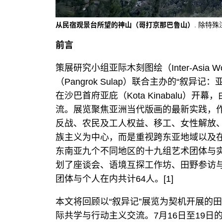
从民宿观景台所望的神山（哥打京那巴鲁山）
. 除特
前言
策展研究小组亚际木刻图绘（Inter-Asia W
（Pangrok Sulap）联合主办的“叙异记
在沙巴首府亚庇（Kota Kinabalu
流。展览聚焦亚洲当代版画的最新实践，
反战、农民及工人权益、移工、女性解放
族主义为中心，而是重视跨东亚地域以及
东南亚九个不同地区的十九组艺术团体与实
划了座谈会、语境互探工作坊、田野参访
团体与个人在内共计64人。[1]
本文将回顾以“叙异记”展览为契机开展的
际共学与行动主义交流。7月16日至19