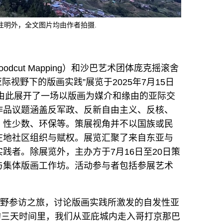
殊注明外，全文图片均由作者拍摄.
oodcut Mapping）和沙巴艺术团体庞克摇滚舍
：亚际视野下的版画实践”展览于2025年7月15日
）开幕，由此展开了一场以版画为媒介和缘由的亚际交
作品议题涵盖反军政、反新自由主义、反核、
、性少数、环保等。策展视角并不以国族或民
在地社区组织与赋权。展览汇聚了来自东亚与
践者。除展览外，主办方于7月16日至20日策
与集体版画工作坊。活动参与者包括参展艺术
田野参访之旅，讨论版画实践所激发的自发性亚
日的三天时间里，我们从亚庇城内走入哥打京那巴