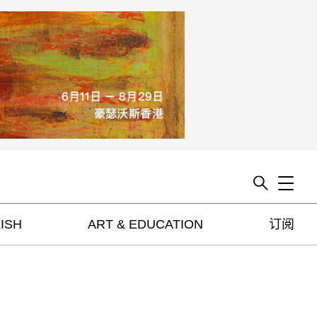
Toggle
ISH
ART & EDUCATION
订阅
artguide
新闻
展评
杂志