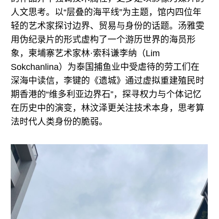
人文思考。以“层叠的海平线”为主题，馆内四位年
轻的艺术家探讨边界、贸易与身份的话题。汤雅雯
用伪纪录片的形式虚构了一个游历世界的海员形
象，柬埔寨艺术家林·索科谦李纳（Lim
Sokchanlina）为泰国捕鱼业中受虐待的劳工们在
深海中读信，李键的《遗城》通过虚拟重建殖民时
期香港的“维多利亚边界石”，探寻权力与个体记忆
在历史中的演变，林汶泽更关注技术本身，思考算
法时代人类身份的脆弱。