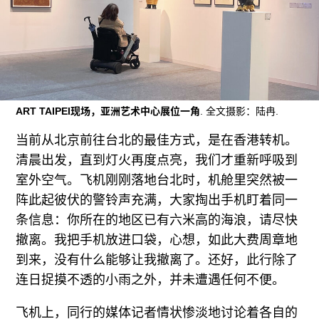
广告
订阅
往期内容
ART TAIPEI现场，亚洲艺术中心展位一角
. 全文摄影：陆冉.
当前从北京前往台北的最佳方式，是在香港转机。
联系我们
清晨出发，直到灯火再度点亮，我们才重新呼吸到
关注我们
室外空气。飞机刚刚落地台北时，机舱里突然被一
阵此起彼伏的警铃声充满，大家掏出手机盯着同一
条信息：你所在的地区已有六米高的海浪，请尽快
撤离。我把手机放进口袋，心想，如此大费周章地
到来，没有什么能够让我撤离了。还好，此行除了
连日捉摸不透的小雨之外，并未遭遇任何不便。
飞机上，同行的媒体记者情状惨淡地讨论着各自的