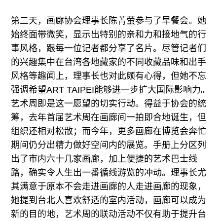
第二天，画廊协会理事长陈菁萤参与了早餐会。她
始终面带微笑，显示出特别的亲和力和接地气的行
事风格，跟每一位记者都分享了名片。尽管记者们
的兴趣集中在台湾各地藏家的不同收藏品味和出手
风格等趣闻上，理事长也对此颇有心得，但她不忘
强调希望ART TAIPEI能够进一步扩大国际影响力。
艺术周即是这一愿望的切实行动。得益于协会的统
筹，去年首届艺术周在画廊间一拍即合地诞生，但
组织还相对松散；而今年，更多画廊在博览会奔忙
期间仍分出精力做好空间内的展览。手册上分区列
出了市内六十几家画廊，加上便捷的艺术巴士线
路，确实令人生出一番循线游览的冲动。理事长尤
其满意于原本不会走进画廊的人走进画廊的现象，
她提到台北人喜欢舒适的室内活动，画廊可以成为
新的目的地，艺术周的联动活动不仅有助于提升台