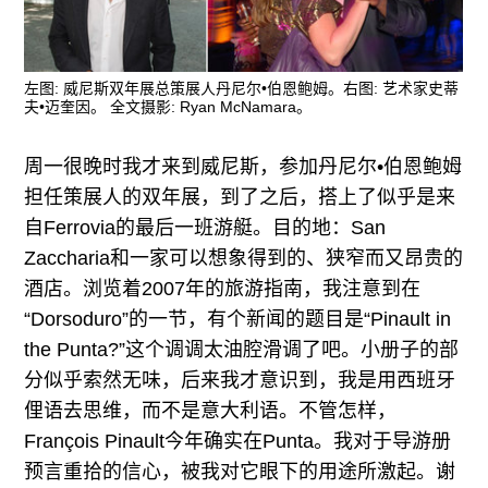
广告
订阅
左图: 威尼斯双年展总策展人丹尼尔•伯恩鲍姆。右图: 艺术家史蒂
往期内容
夫•迈奎因。 全文摄影: Ryan McNamara。
周一很晚时我才来到威尼斯，参加丹尼尔•伯恩鲍姆
担任策展人的双年展，到了之后，搭上了似乎是来
联系我们
自Ferrovia的最后一班游艇。目的地：San
关注我们
Zaccharia和一家可以想象得到的、狭窄而又昂贵的
酒店。浏览着2007年的旅游指南，我注意到在
“Dorsoduro”的一节，有个新闻的题目是“Pinault in
the Punta?”这个调调太油腔滑调了吧。小册子的部
分似乎索然无味，后来我才意识到，我是用西班牙
俚语去思维，而不是意大利语。不管怎样，
François Pinault今年确实在Punta。我对于导游册
预言重拾的信心，被我对它眼下的用途所激起。谢