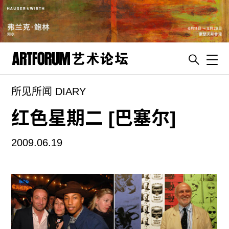
Toggl
所见所闻 DIARY
artguide
新闻
红色星期二 [巴塞尔]
展评
2009.06.19
杂志
专栏
视频
ENGLISH
ART & EDUCATION