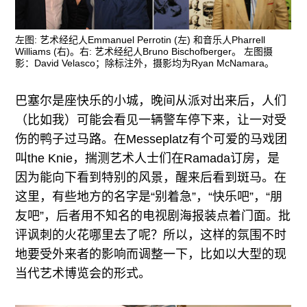
广告
订阅
左图: 艺术经纪人Emmanuel Perrotin (左) 和音乐人Pharrell
Williams (右)。右: 艺术经纪人Bruno Bischofberger。 左图摄
往期内容
影：David Velasco；除标注外，摄影均为Ryan McNamara。
巴塞尔是座快乐的小城，晚间从派对出来后，人们
（比如我）可能会看见一辆警车停下来，让一对受
联系我们
伤的鸭子过马路。在Messeplatz有个可爱的马戏团
叫the Knie，揣测艺术人士们在Ramada订房，是
关注我们
因为能向下看到特别的风景，醒来后看到斑马。在
这里，有些地方的名字是“别着急”，“快乐吧”，“朋
友吧”，后者用不知名的电视剧海报装点着门面。批
评讽刺的火花哪里去了呢？所以，这样的氛围不时
地要受外来者的影响而调整一下，比如以大型的现
当代艺术博览会的形式。