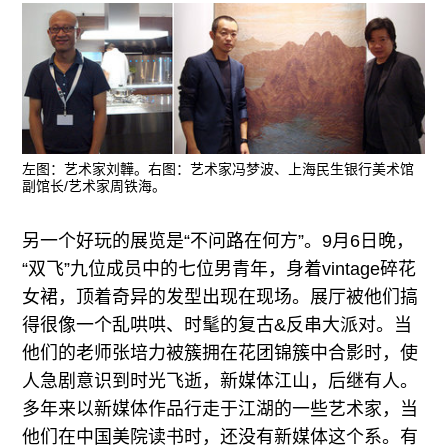
左图：艺术家刘韡。右图：艺术家冯梦波、上海民生银行美术馆
副馆长/艺术家周铁海。
另一个好玩的展览是“不问路在何方”。9月6日晚，
“双飞”九位成员中的七位男青年，身着vintage碎花
女裙，顶着奇异的发型出现在现场。展厅被他们搞
得很像一个乱哄哄、时髦的复古&反串大派对。当
他们的老师张培力被簇拥在花团锦簇中合影时，使
人急剧意识到时光飞逝，新媒体江山，后继有人。
多年来以新媒体作品行走于江湖的一些艺术家，当
他们在中国美院读书时，还没有新媒体这个系。有