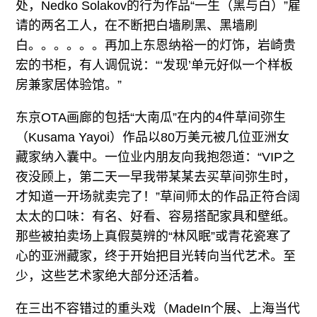
处，Nedko Solakov的行为作品“一生（黑与白）”雇
请的两名工人，在不断把白墙刷黑、黑墙刷
白。。。。。。再加上东恩纳裕一的灯饰，岩崎贵
宏的书柜，有人调侃说：“‘发现’单元好似一个样板
房兼家居体验馆。”
东京OTA画廊的包括“大南瓜”在内的4件草间弥生
（Kusama Yayoi）作品以80万美元被几位亚洲女
藏家纳入囊中。一位业内朋友向我抱怨道：“VIP之
夜没顾上，第二天一早我带某某去买草间弥生时，
才知道一开场就卖完了！”草间师太的作品正符合阔
太太的口味：有名、好看、容易搭配家具和壁纸。
那些被拍卖场上真假莫辨的“林风眠”或青花瓷寒了
心的亚洲藏家，终于开始把目光转向当代艺术。至
少，这些艺术家绝大部分还活着。
在三出不容错过的重头戏（MadeIn个展、上海当代