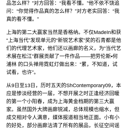
品怎么样？”对方回答：“我看不懂。”他不依不饶追
问：“你觉得作品真的怎么样？”对方老实回答：“我
真的看不懂。”
上海的第二大赢家当然是香格纳。不仅MadeIn和获
“上海当代”发现单元的“新锐艺术家”奖的石青都是他
们的代理艺术家，他们还以画廊的名义，为“当代艺
术展在松江”群展贡献了一件作品——把劳伦斯•何
浦林 的口头禅用霓虹灯做出来：“累，不知道，试
试看，也许”。
从9日至13日，历时五天的ShContemporary09，本
应是惨淡经营的一届，不想开展之时正逢经济回暖
的第一个小阳春，成为上海黄金档期的第三大赢
家。虽然国外大牌画廊锐减，总体规模也缩水，但
成交相对令人满意，媒体报道相当地正面。小有小
的好处，部分画廊沽清了所有的展品，长征空间谣