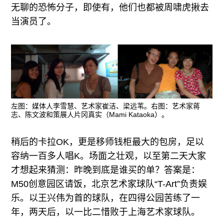
无聊的恐怖分子，即使有，他们也都被周啸虎揪去
当演员了。
左图：媒体人李雪慧、艺术家崔洁、梁远苇。右图：艺术家蒋
志、陈文波和策展人片冈真实（Mami Kataoka）。
稍后的卡拉OK，更是移师钱柜最大的包房，足以
容纳一百多人唱K。场面之壮观，以至第二天大家
才想起来猜测：昨晚到底是谁买的单？答案是：
M50创意园区请饭，北京艺术家球队“T-Art”负责娱
乐。以王兴伟为首的球队，在四得公园苦练了一
年，两天后，以一比二惜败于上海艺术家球队。