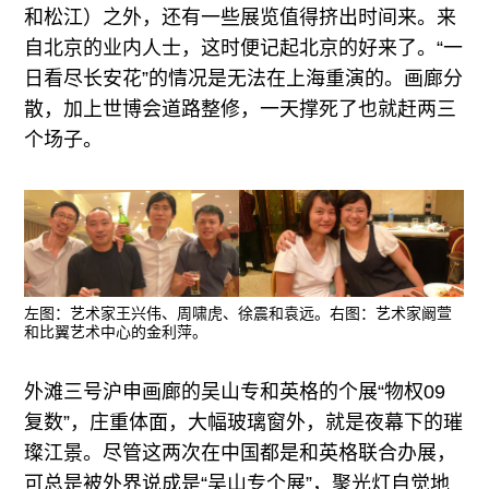
和松江）之外，还有一些展览值得挤出时间来。来
自北京的业内人士，这时便记起北京的好来了。“一
日看尽长安花”的情况是无法在上海重演的。画廊分
散，加上世博会道路整修，一天撑死了也就赶两三
个场子。
左图：艺术家王兴伟、周啸虎、徐震和袁远。右图：艺术家阚萱
和比翼艺术中心的金利萍。
外滩三号沪申画廊的吴山专和英格的个展“物权09
复数”，庄重体面，大幅玻璃窗外，就是夜幕下的璀
璨江景。尽管这两次在中国都是和英格联合办展，
可总是被外界说成是“吴山专个展”，聚光灯自觉地