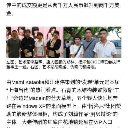
传中的成交额更是从两千万人民币飙升到两千万美
金。
左图：艺术家李路明、唐人画廊的郑林、杨洋和CIGE博览会执行
董事王一涵。右图：艺术家胡晓媛、仇晓飞和梁硕。
由Mami Kataoka和汪建伟策划的“发现”单元是本届
“上海当代”的热门看点。石青的木结构装置微缩“工
厂”旁边是MadeIn的蓝天草地，五个野人快乐地奔
跑在Windows XP的桌面模型上。由“博洛尼”集团赞
助的簇新整体橱柜，构成了刘韡作品“厨房辩论”的
主体。大卷伸嗣的红底白花地毯延展在VIP入口