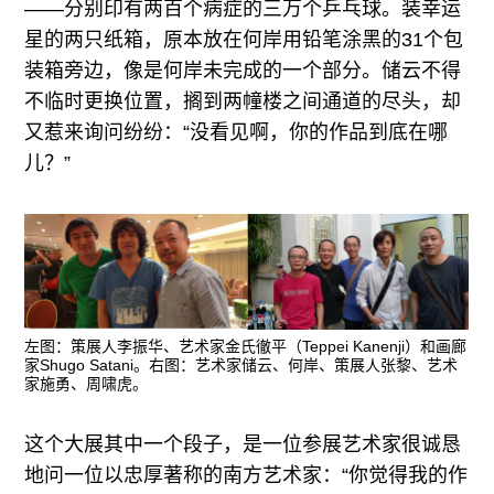
——分别印有两百个病症的三万个乒乓球。装幸运
星的两只纸箱，原本放在何岸用铅笔涂黑的31个包
装箱旁边，像是何岸未完成的一个部分。储云不得
不临时更换位置，搁到两幢楼之间通道的尽头，却
又惹来询问纷纷：“没看见啊，你的作品到底在哪
儿？”
左图：策展人李振华、艺术家金氏徹平（Teppei Kanenji）和画廊
家Shugo Satani。右图：艺术家储云、何岸、策展人张黎、艺术
家施勇、周啸虎。
这个大展其中一个段子，是一位参展艺术家很诚恳
地问一位以忠厚著称的南方艺术家：“你觉得我的作