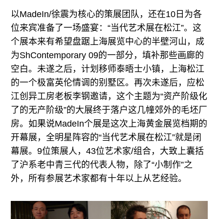
以MadeIn/徐震为核心的策展团队，还在10日为各
位来宾准备了一场盛宴：“当代艺术展在松江”。这
个展本来有希望盘踞上海展览中心的半壁河山，成
为ShContemporary 09的一部分，填补那些画廊的
空白。未遂之后，计划移师泰晤士小镇，上海松江
的一个极富英伦情调的别墅区。再次未遂后，应松
江创异工房老板李钢邀请，这个主题为“资产阶级化
了的无产阶级”的大展终于落户这几幢郊外的毛坯厂
房。如果说MadeIn个展是这次上海黄金展览档期的
开幕展，全明星阵容的“当代艺术展在松江”就是闭
幕展。9位策展人，43位艺术家/组合，大致上囊括
了沪系老中青三代的代表人物，除了“小制作”之
外，所有参展艺术家都有十年以上从艺经验。