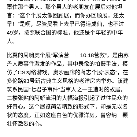
罩住那个男人。那个男人的老朋友在展后对他坦
言：“这个个展太像回顾展，而你办回顾展，还太
早！”是啊，尽管吴看上去早已得道成仙，也不过
49岁。按照联合国的标准，他还是个年轻的中年
人。
比翼的周啸虎个展“军演营——10.18营救”，是由苏
丹人质事件激发的作品，其中录像的拍摄手法，模
仿了CS网络游戏。奥沙画廊的蒋志个展“表态”，在
多伦路93号新古典主义风格的老洋房内举办。该建
筑系民国“七君子事件”当事人之一王造时的故居。
二楼张贴的阿娇流泪的大幅海报引起了过往民众的
好奇心。这个展览简洁精致的形式下，却是无以名
状的态度，正如这座白色的优雅洋房，曾容纳一颗
壮怀激烈的心。