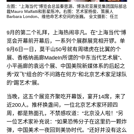
广告
左图：“上海当代”博览会总监秦思源、博洛尼亚展览集团国际部总
裁Mauro Malfatti和影星陈冲。右图：艺术家杨俊、策展人
订阅
Barbara London、维他命艺术空间的张巍。 全文摄影：任兰
往期内容
9月的第二个礼拜，上海热闹非凡。在“上海当代”博
览会开幕前开幕后，一系列个展群展竞相开锣。单
9月6日一日，莫干山50号就有周啸虎在比翼的个
展、香格纳画廊MadeIn所谓的“中东当代艺术展”、
联系我们
小平画廊的袁远个展、中国美院新媒体系的后起之
关注我们
秀“双飞”组合的“不问路在何方”和北京艺术家足球队
的“踢艺术”展。
当晚，这五个展览齐聚吃开幕饭，宴开14席，来了
近200人。推杯换盏间，一位北京艺术家环顾四
周，都是熟面孔，不禁感叹道：“北京没人啦！”另
一位艺术家补充说：“如果恐怖分子在这里扔一颗炸
弹，中国美术一夜回到美协时代。”还好并没有这么