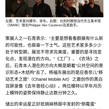
左图：艺术家刘建华、宋冬。右图：比利时根特当代市立美术馆
（SMAK）馆长Philippe Van Cauteren及其助手。
策展人之一石青表示：“主要是想看看群展有什么新
的可能性，也振奋一下士气。这些艺术家多多少少
处于转型期，展览不苛求完美度，重要的是寻找变
化点，发现潜在的方向。”《工厂》、《农场》之
后，石青本人潜在的方向大概是朝着“公共空间的意
识形态+木结构”去了。杨福东展出的是应香奈儿“移
动艺术之旅”（Chanel Mobile Art）之邀创作的黑白
双屏录像《去年曾经心动》。两位模特以早年月历
上模特的姿势保持静止达数分钟之久。
储云的幸运星正好抵销掉杨振中发射的“倒霉蛋”