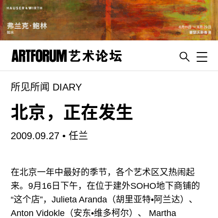
Toggl
所见所闻 DIARY
artguide
新闻
北京，正在发生
展评
2009.09.27 •
任兰
杂志
专栏
在北京一年中最好的季节，各个艺术区又热闹起
视频
来。9月16日下午，在位于建外SOHO地下商铺的
ENGLISH
“这个店”，Julieta Aranda（胡里亚特•阿兰达）、
ART & EDUCATION
Anton Vidokle（安东•维多柯尔）、 Martha