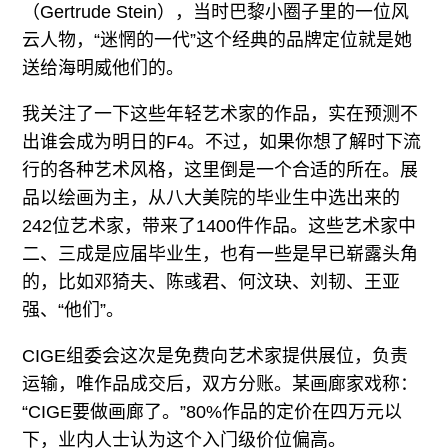
（Gertrude Stein），当时巴黎小圈子里的一位风
云人物，“迷惘的一代”这个经典的品牌定位就是她
送给海明威他们的。
我关注了一下这些年轻艺术家的作品，实在预测不
出谁会成为明日的F4。不过，如果你想了解时下流
行的各种艺术风格，这里倒是一个合适的所在。展
品以绘画为主，从八大美院的毕业生中选出来的
242位艺术家，带来了1400件作品。这些艺术家中
二、三成是应届毕业生，也有一些是早已崭露头角
的，比如邓猗夫、陈彧君、何汶玦、刘韧、王亚
强、“他们”。
CIGE组委会这次是免费向艺术家提供展位，负责
运输，唯作品成交后，双方分账。某画廊家戏称：
“CIGE要做画廊了。”80%作品的定价在四万元以
下，业内人士认为这个入门级价位偏高。