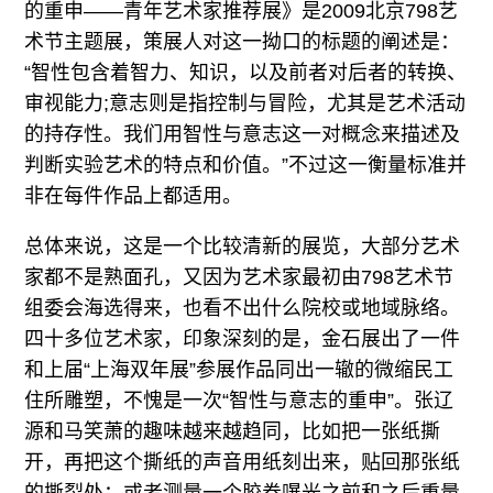
的重申——青年艺术家推荐展》是2009北京798艺
术节主题展，策展人对这一拗口的标题的阐述是：
“智性包含着智力、知识，以及前者对后者的转换、
审视能力;意志则是指控制与冒险，尤其是艺术活动
的持存性。我们用智性与意志这一对概念来描述及
判断实验艺术的特点和价值。”不过这一衡量标准并
非在每件作品上都适用。
总体来说，这是一个比较清新的展览，大部分艺术
家都不是熟面孔，又因为艺术家最初由798艺术节
组委会海选得来，也看不出什么院校或地域脉络。
四十多位艺术家，印象深刻的是，金石展出了一件
和上届“上海双年展”参展作品同出一辙的微缩民工
住所雕塑，不愧是一次“智性与意志的重申”。张辽
源和马笑萧的趣味越来越趋同，比如把一张纸撕
开，再把这个撕纸的声音用纸刻出来，贴回那张纸