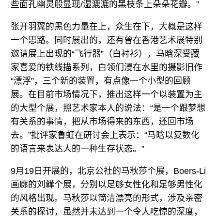
些面孔幽灵般显现/湿漉漉的黑枝条上朵朵花瓣。”
张开羽翼的黑色力量在上，众生在下，大概是这样
一个思路。同时展出的，还有曾在香港艺术展特别
邀请展上出现的“飞行器”（白衬衫），马晗深受藏
家喜爱的铁线描系列，白领们浸在水里的摄影旧作
“漂浮”，三个新的装置，有点像一个小型的回顾
展。在目前市场情况下，推出这样一个以装置为主
的大型个展，照艺术家本人的说法：“是一个跟梦想
有关系的事情，把从市场得来的东西，还回市场
去。”批评家鲁虹在研讨会上表示：“马晗以复数化
的语言来表达人的一种生存状态。”
9月19日开展的，北京公社的马秋莎个展，Boers-Li
画廊的刘韡个展，分别以足够女性化和足够男性化
的风格出现。马秋莎以简洁漂亮的形式，涉及亲密
关系的探讨，虽然并未达到一个令人吃惊的深度，