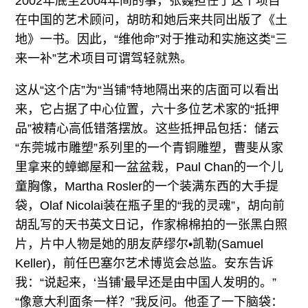
2002年底至2004年间的事，张巍担任了这个项目
在中国的艺术顾问，胡昉和她后来共同出版了《土
地》一书。因此，“维他命”对于推动和实施这类“三
来一补”艺术项目可谓驾轻就熟。
这从“这个店”为“当铺”特地隔出来的店面可以看出
来，它占据了中心位置，六十多位艺术家的“抵押
品”被精心高低错落摆放。这些抵押品包括：储云
“东莞城市雕塑”系列里的一个青铜雕塑，曹斐从家
里拿来的蟑螂屋和一盆盆栽，Paul Chan的一个儿
童胸像，Martha Rosler的一个装满东西的大手提
袋，Olaf Nicolai装在瓶子里的“我的灵魂”，胡向前
胡乱写的天书英文日记，作家棉棉拍的一张黑白照
片，片中人物是她的朋友萨缪尔•凯勒(Samuel
Keller)，前任巴塞尔艺术博览会总监。安东告诉
我：“说起来，‘当铺’最早还是由中国人发明的。”
“像意大利面条一样？”我反问。他歪了一下脑袋：