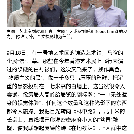
左图：艺术家刘窗和石青。右图：艺术家刘韡和Boers-Li画廊的皮
力。 除注明外，全文摄影均为任兰。
9月18日，在一号地艺术区的铸造艺术馆，马晗的
个展“漫”开幕。那些在今年香港艺术展上飞行表演
过的浆硬的白衬衫们，这次又飞来了，换作黑色。
“物质主义的黑”，像一千多只乌压压的鸦群，把沉
重的黑影投射在十七米高的白墙上。这当然很令人
震撼，像策展人高岭给展览的副标题：“一中无处藏
身的视觉体验”。任何这个数量和这种光影下的东西
都令人震撼。我把目光转向《林中路》，几十米的
长桌上，直线摆开爬满密密麻麻小人的“盆景”雕
塑，使我联想起庞德的诗《在地铁站》：“人群中这