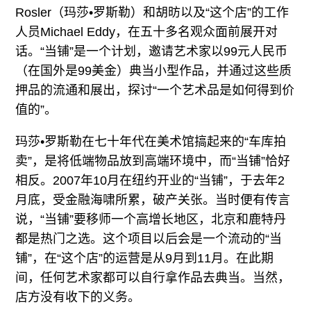
广告
Rosler（玛莎•罗斯勒）和胡昉以及“这个店”的工作
人员Michael Eddy，在五十多名观众面前展开对
订阅
话。“当铺”是一个计划，邀请艺术家以99元人民币
往期内容
（在国外是99美金）典当小型作品，并通过这些质
押品的流通和展出，探讨“一个艺术品是如何得到价
值的”。
联系我们
玛莎•罗斯勒在七十年代在美术馆搞起来的“车库拍
卖”，是将低端物品放到高端环境中，而“当铺”恰好
关注我们
相反。2007年10月在纽约开业的“当铺”，于去年2
月底，受金融海啸所累，破产关张。当时便有传言
说，“当铺”要移师一个高增长地区，北京和鹿特丹
都是热门之选。这个项目以后会是一个流动的“当
铺”，在“这个店”的运营是从9月到11月。在此期
间，任何艺术家都可以自行拿作品去典当。当然，
店方没有收下的义务。