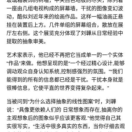
玻璃箱装饰的树墙，中央白色地板的尽头，陈列着
一座由几组电视构成的屏幕墙，干扰的图像变幻波
动，酷似刘近年来的绘画作品。这样一幅油画正悬
挂在装置后上方。几件单组的屏幕组合，散放在展
厅左右侧。这个展览充分体现了刘韡从日常经验中
提取的抽象审美。
艺术家表示，他已经不再把它当成单一的一个实体
“作品”来做。他想呈现的是“一个经过精心设计,能够
调动观众自身认知系统,控制感强烈的氛围。”“我们
能得到的所有的信息都已经是干扰。干扰本身就是
很棒信息，它使平直的世界变得复杂起来。”
当被问到“为什么选择抽象的线性图案”时，刘韡
说：“具像更依赖人们的 日常想象而存在,抽离你的
主观想象后的图象似乎应该更客观.”他觉得自己其
实很写实，“生活中很多真实的东西，当你仔细去观