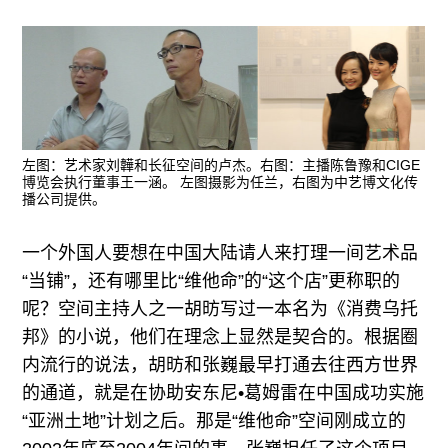
左图：艺术家刘韡和长征空间的卢杰。右图：主播陈鲁豫和CIGE
博览会执行董事王一涵。 左图摄影为任兰，右图为中艺博文化传
播公司提供。
一个外国人要想在中国大陆请人来打理一间艺术品
“当铺”，还有哪里比“维他命”的“这个店”更称职的
呢？空间主持人之一胡昉写过一本名为《消费乌托
邦》的小说，他们在理念上显然是契合的。根据圈
内流行的说法，胡昉和张巍最早打通去往西方世界
的通道，就是在协助安东尼•葛姆雷在中国成功实施
“亚洲土地”计划之后。那是“维他命”空间刚成立的