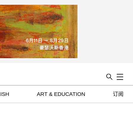
Toggle
ISH
ART & EDUCATION
订阅
artguide
新闻
展评
杂志