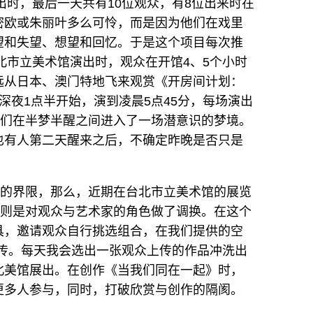
出时，最后一天共有10位观众，有8位出来时在
密欧或朱丽叶多么可怜，而是因为他们在戏里
望和失望、想望和回忆。于是这个项目每次推
台北市立美术馆演出时，观众在开馆4、5个小时
远从日本、澳门特地飞来观赏《开房间计划：
深夜1点半开始，演到凌晨5点45分，每场演出
他们在半梦半醒之间进入了一场潜意识的梦境。
也有人第二天醒来之后，不确定昨晚是否只是
间的界限，那么，近期在台北市立美术馆的展览
》则是对观众与艺术家的角色做了调换。在这个
具，邀请观众自行挑选组合，在我们提供的空
照上传。每天我会选出一张观众上传的作品冲洗出
北美馆展出。在创作《当我们同在一起》时，
更多人参与，同时，打破欣赏与创作的隔阂。