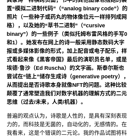
具象诗一样横跨页面；书中的其他图像包括她的装
置“模拟二进制代码”（“analog binary code”）的
照片（一些种子或药丸的物体像位元一样排列成网
格），以及她的“草书二进制”（“cursive
binary”）的一些例子（类似托姆布雷风格的手写0
和1）。她发布在网上的诗一般采用静态数码大字
报或多媒体影像的形式，加上配音或电子配乐，样
式看起来像《黑客帝国》最后的演职员名单，或是
埃德·鲁沙（Ed Ruscha）的文字画。斯泰尔斯也
尝试在“链上”储存生成诗（generative poetry），
从而提出是否诗歌本身就像NFT的问题。这种比较
颠覆了通常塑造我们对数字机器的理解方式的二元
思维（过去/未来，人类/机器）。
普遍的观点认为，诗歌是人性的，是具有深刻表现
力的，而科技是无菌的，自动化的，无感情的。在
我看来，这是个错误的二元论。我的作品试图将科