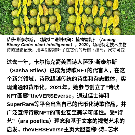
广告
订阅
往期内容
萨莎·斯泰尔斯，《模拟二进制代码：植物智能》（
Analog
Binary Code: plant intelligence
），2020
，场域特定技术生物
诗的摄影记录，用黑胡桃和叶子在它们的母树下编码，尺寸可变.
联系我们
过去一年，卡尔梅克裔美国诗人萨莎·斯泰尔斯
关注我们
（Sasha Stiles）已成为诗歌NFT的代言人，在这
个新兴领域，诗歌超越传统的诗集和杂志载体，实
现流通和货币化。2021年，她参与创立了“诗歌
NFT画廊”
theVERSEverse
，通过佳士得和
SuperRare等平台出售自己的代币化诗歌作品，并
广泛宣传诗歌NFT的商业甚至美学可能性。受“诗
艺”（ars poetica）理念和基于文本的视觉艺术的
启发，theVERSEverse主页大胆宣称“诗=艺术