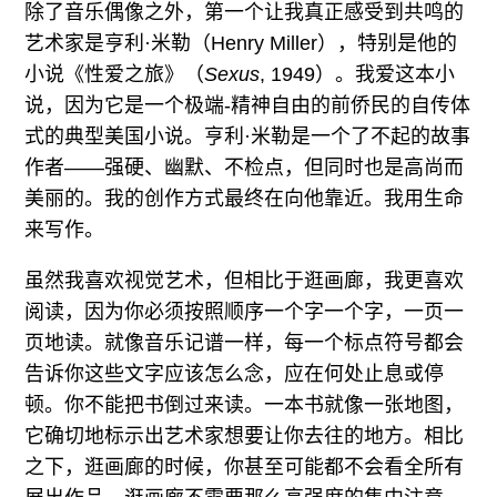
除了音乐偶像之外，第一个让我真正感受到共鸣的
艺术家是亨利·米勒（Henry Miller），特别是他的
小说《性爱之旅》（
Sexus
, 1949）。我爱这本小
说，因为它是一个极端-精神自由的前侨民的自传体
式的典型美国小说。亨利·米勒是一个了不起的故事
作者——强硬、幽默、不检点，但同时也是高尚而
美丽的。我的创作方式最终在向他靠近。我用生命
来写作。
虽然我喜欢视觉艺术，但相比于逛画廊，我更喜欢
阅读，因为你必须按照顺序一个字一个字，一页一
页地读。就像音乐记谱一样，每一个标点符号都会
告诉你这些文字应该怎么念，应在何处止息或停
顿。你不能把书倒过来读。一本书就像一张地图，
它确切地标示出艺术家想要让你去往的地方。相比
之下，逛画廊的时候，你甚至可能都不会看全所有