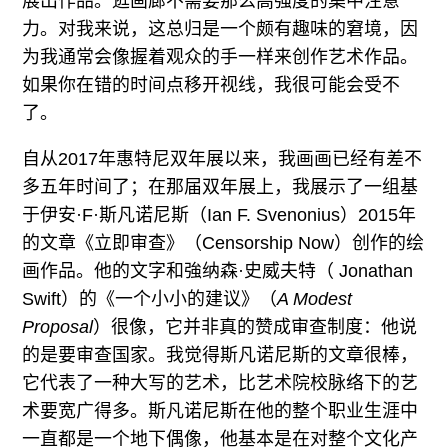
展出作品。逛画廊不需要那么高强度的集中注意
力。对我来说，这总归是一个颇有趣味的窘境，因
为我通常会像握着观众的手一样来创作艺术作品。
如果你在错的时间点移开视线，我很可能会受不
了。
自从2017年惠特尼双年展以来，我画画已经有差不
多五年时间了；在那届双年展上，我展示了一组基
于伊安·F·斯凡诺尼斯（Ian F. Svenonius）2015年
的文章《立即审查》（Censorship Now）创作的绘
画作品。他的文字和強纳森·史威夫特（ Jonathan
Swift）的《一个小小的建议》（
A Modest
Proposal
）很像，它并非真的赞成审查制度：他说
的是要审查国家。我觉得斯凡诺尼斯的文章很棒，
它代表了一种大写的艺术，比艺术院校脉络下的艺
术要宽广得多。斯凡诺尼斯在他的整个职业生涯中
一直都是一个地下偶像，他基本是在对整个文化产