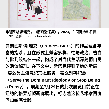
广告
订阅
往期内容
弗朗西斯·斯塔克，《磨痕巡逻兵》，2023
，布面丙烯和石膏，62
× 78". 摄影：Elon Schoenholz.
弗朗西斯·斯塔克（Frances Stark）的作品蕴含丰
联系我们
富的指涉，且在形式上兼容多样，性与政治、告白
关注我们
与批判绞结在一起，构成了对当代生活深刻而自寓
的活体解剖。在下文中，斯塔克谈到了她的新展
“要么为主流意识形态服务，要么别再犯怂”
（Serve the Dominant Ideology or Stop Being
a Pussy），展期至7月29日的此次展览目前正在
纽约的格莱斯顿画廊展出，标志着这位艺术家再度
回归绘画实践。