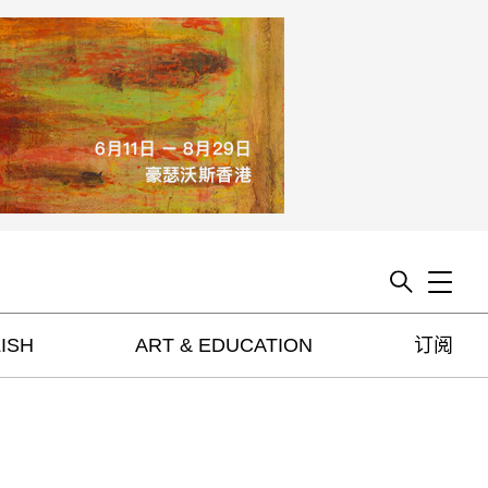
Toggle
ISH
ART & EDUCATION
订阅
artguide
新闻
展评
杂志