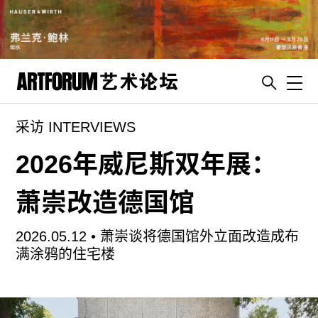
Toggl
采访 INTERVIEWS
artguide
新闻
2026年威尼斯双年展：
展评
萧崇改造德国馆
杂志
专栏
2026.05.12 •
萧崇谈将德国馆外立面改造成布
视频
满涂鸦的住宅楼
ENGLISH
ART & EDUCATION