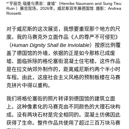
*“亨丽克·瑙曼与萧崇：废墟”（Henrike Naumann and Sung Tieu:
Ruin ）展览现场，2026年，威尼斯双年展德国馆. 摄影：Andrea
Rossetti.
对于威尼斯的这次展览，我想要重现那个地方的尺
度。我的马赛克外立面作品《人的尊严不可侵犯》
（
Human Dignity Shall Be Inviolable
）按原比例覆
盖了德国馆的外墙，依据的正是如今那栋已成废
墟、面临拆除的格伦塞街混凝土住宅楼。这件作品
是在拉文纳郊外制作的，距离威尼斯约两个半小时
车程。由此，这座社会主义风格的预制板楼在马赛
克拼片中得以重构。
我们将格伦塞街的照片转译到德国馆的建筑立面
上。这种像素化的马赛克由不同颜色的大理石块构
成。没有两块石材是完全相同的。混凝土仿佛因此
获得了生命。整件作品共使用了超过三百万块马赛