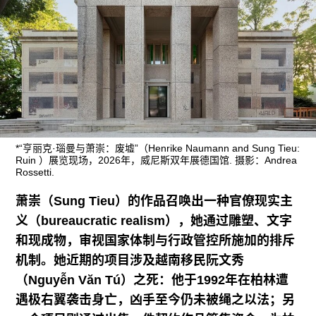
广告
订阅
往期内容
联系我们
*“亨丽克·瑙曼与萧崇：废墟”（Henrike Naumann and Sung Tieu:
Ruin ）展览现场，2026年，威尼斯双年展德国馆. 摄影：Andrea
关注我们
Rossetti.
萧崇（Sung Tieu）的作品召唤出一种官僚现实主
义（bureaucratic realism），她通过雕塑、文字
和现成物，审视国家体制与行政管控所施加的排斥
机制。她近期的项目涉及越南移民阮文秀
（Nguyễn Văn Tú）之死：他于1992年在柏林遭
遇极右翼袭击身亡，凶手至今仍未被绳之以法；另