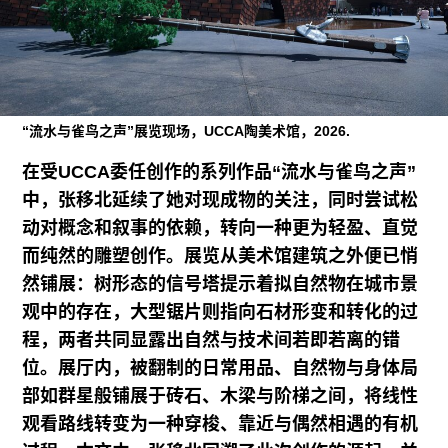
广告
订阅
往期内容
“流水与雀鸟之声”展览现场，UCCA陶美术馆，2026.
在受UCCA委任创作的系列作品“流水与雀鸟之声”
联系我们
中，张移北延续了她对现成物的关注，同时尝试松
动对概念和叙事的依赖，转向一种更为轻盈、直觉
关注我们
而纯然的雕塑创作。展览从美术馆建筑之外便已悄
然铺展：树形态的信号塔提示着拟自然物在城市景
观中的存在，大型锯片则指向石材形变和转化的过
程，两者共同显露出自然与技术间若即若离的错
位。展厅内，被翻制的日常用品、自然物与身体局
部如群星般铺展于砖石、木梁与阶梯之间，将线性
观看路线转变为一种穿梭、靠近与偶然相遇的有机