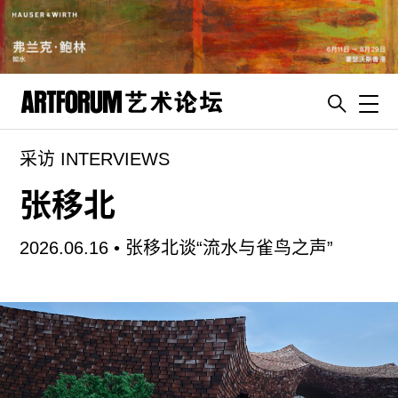
Toggl
采访 INTERVIEWS
artguide
新闻
张移北
展评
2026.06.16 •
张移北谈“流水与雀鸟之声”
杂志
专栏
视频
ENGLISH
ART & EDUCATION