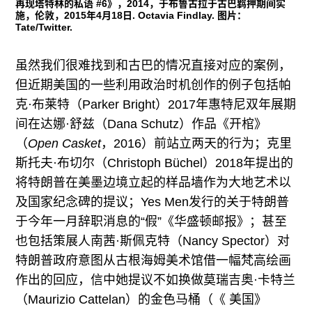
再现塔特林的私语 #6》，2014，于布鲁古拉于古巴羁押期间实
施，伦敦，2015年4月18日. Octavia Findlay. 图片：
Tate/Twitter.
虽然我们很难找到和古巴的情况直接对应的案例，
但近期美国的一些利用政治时机创作的例子包括帕
克·布莱特（Parker Bright）2017年惠特尼双年展期
间在达娜·舒兹（Dana Schutz）作品《开棺》
（
Open Casket
，2016）前站立两天的行为；克里
斯托夫·布切尔（Christoph Büchel）2018年提出的
将特朗普在美墨边境立起的样品墙作为大地艺术以
及国家纪念碑的提议；Yes Men发行的关于特朗普
于今年一月辞职消息的“假”《华盛顿邮报》；甚至
也包括策展人南茜·斯佩克特（Nancy Spector）对
特朗普政府意图从古根海姆美术馆借一幅梵高绘画
作出的回应，信中她提议不如换做莫瑞吉奥·卡特兰
（Maurizio Cattelan）的金色马桶（《 美国》