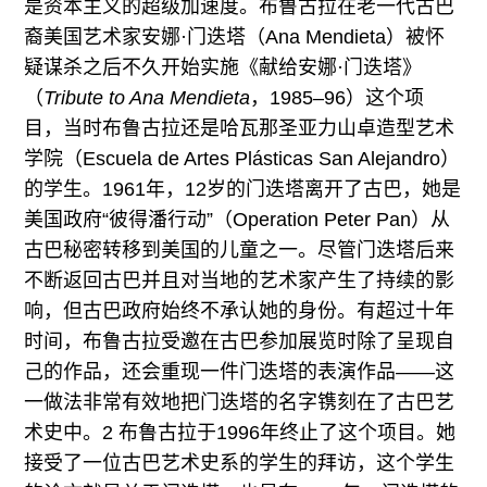
是资本主义的超级加速度。布鲁古拉在老一代古巴
裔美国艺术家安娜·门迭塔（Ana Mendieta）被怀
疑谋杀之后不久开始实施《献给安娜·门迭塔》
（
Tribute to Ana Mendieta
，1985–96）这个项
目，当时布鲁古拉还是哈瓦那圣亚力山卓造型艺术
学院（Escuela de Artes Plásticas San Alejandro）
的学生。1961年，12岁的门迭塔离开了古巴，她是
美国政府“彼得潘行动”（Operation Peter Pan）从
古巴秘密转移到美国的儿童之一。尽管门迭塔后来
不断返回古巴并且对当地的艺术家产生了持续的影
响，但古巴政府始终不承认她的身份。有超过十年
时间，布鲁古拉受邀在古巴参加展览时除了呈现自
己的作品，还会重现一件门迭塔的表演作品——这
一做法非常有效地把门迭塔的名字镌刻在了古巴艺
术史中。2 布鲁古拉于1996年终止了这个项目。她
接受了一位古巴艺术史系的学生的拜访，这个学生