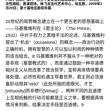
次性相机；表演现场，林飞龙当代艺术中心，哈瓦那，2009年3
月29日；第十届哈瓦那双年展.
20世纪的局势概念建立在一个更古老的思想基础上
——马基雅维利在《君主论》（
The Prince
，
1532）中对于权力之黑暗手法的论述。马基雅维利
提出了“机会”（occasione）的概念——政治行动的
正确时机，拥有智慧的人可以加以利用的种种情势
的适当组合。8 马基雅维利并不服从于一种绝对的
是非观（基督教式的），而是通过鼓励一种非道德
相对主义从而改革了政治哲学，宣称具体情境要具
体处理。必然性和机遇主导着世界，君主则必须准
备好动用其“virtù”（此处所指的是眼光、才艺
[virtuosity]而非德行[virtue]）。两种不同的且道德
上互相抵触的行动可能都是正义之举，要根据具体
情况来判断。结果决定手段是否道德。9