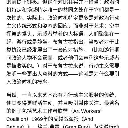
的前提下挪移。但这个对比其实并不恰当：政治时
机特定和场域特定唯一的共同之处在于它们都是一
次性的。实际上，政治时机特定更多是对政治行动
主义传统形式和姿态的回应，而非对于艺术：空中
挥舞的拳头，示威者举着的大标语，人们聚集在一
起，游行或是静坐。布鲁古拉指出，当权者对于此
类抗议已经发展出了一套应对措施。（比如游行期
间政治人物不会露面，或者他们会声称这些示威者
是被收买的。）对于布鲁古拉来说，行动主义需要
发明一些更出人意料的方式——这就是为什么要引
入政治时机的概念。
当然，一直以来艺术都有为行动主义服务的传统，
使其变得更鲜活生动，并且吸引媒体关注。最著名
的例子包括艺术工作者联盟（Art Workers’
Coalition）1969年的反越战海报《And
Babies？》，格兰·弗雷（Gran Fury）为艾滋行动