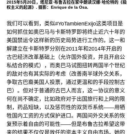
2015年5月20日，塔尼亚·布鲁古拉在家中朗读汉娜·哈伦特的《极
权主义的起源》. 摄影：Enrique de la Osa.
我们可以看到，类似#YoTambienExijo这类项目是
如何抓住如奥巴马与卡斯特罗即将终止近六十年的
美国禁运令这样新的历史局势进行工作的。这一和
解建立在卡斯特罗分别在2011年和2014年开启的
古巴经济改革基础上（允许国外投资，并且开启公
私结合的模式），而奥巴马试图扭转两国半个世纪
的敌对也有其实际的考虑（改善南半球外交关系，
争取古巴裔美国人投票，通过更温和的手段控制古
巴）。但对于普通的古巴人而言，这一协议的意义
何在尚不确定，比如政府对于出国旅行和上网的限
制，药品短缺，以及惩罚性的双货币系统——用牺
牲国内工资的方式保护进口。两国间外交关系的恢
复预示着自由的可能性——但是布鲁古拉希望这带
来的结果不仅仅是放任的资本主义自由市场。她的