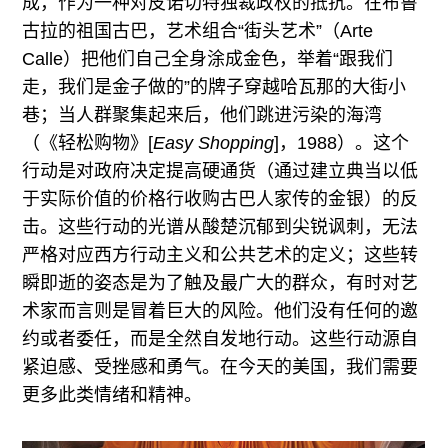
成，作为一种对皮诺切特独裁政权的抵抗。在布鲁
古拉的祖国古巴，艺术组合“街头艺术”（Arte
Calle）把他们自己全身涂成金色，举着“跟我们
走，我们是金子做的”的牌子穿越哈瓦那的大街小
巷；当人群聚集起来后，他们跳进污染的海湾
（《轻松购物》[
Easy Shopping
]，1988）。这个
行动是对政府决定提高硬通货（通过建立典当以低
于实际价值的价格行收购古巴人家传的金银）的反
击。这些行动的光谱从酸楚沉郁到尖锐讽刺，无法
严格对应西方行动主义和公共艺术的定义；这些转
瞬即逝的姿态是为了触及最广大的群众，有时对艺
术家而言则是冒着巨大的风险。他们没有任何的邀
约或者委任，而是全然自发地行动。这些行动源自
紧迫感、受挫感和勇气。在今天的美国，我们需要
更多此类情绪和精神。