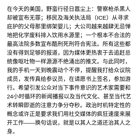
在今天的美国，野蛮行径日嚣尘上：警察枪杀黑人
却被宣布无罪；移民及海关执法局（ICE）从寻求
庇护的父母那里绑架婴儿；大公司越来越肆无忌惮
地把化学废料排入饮用水源里；一个根本不合法的
最高法院多数宣布酷刑死刑符合宪法。所有这些都
没有得到足够的报道，因为媒体更热衷于去追赶总
统像呕吐物一样源源不绝涌出的推文。与此同时，
我的手机一天到晚震动个不停，提醒我打给众议院
成员，发传真给参议员，在请愿书上签名，参加游
行。希望引发公众对当下事件意识的艺术家需要和
24小时循环的新闻播报以及当代文化、甚至当代艺
术转瞬即逝的注意力争分夺秒。政治时机特定性的
概念或许正是要求我们用社交媒体的疯狂速度来展
开工作——换句话说，就是以其人之道还治其人之
身。