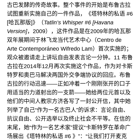
古巴发酵的传奇故事。整个事件的开始是布鲁古拉
试图重新实施自己的一件作品，《塔特林的私语 #6
[哈瓦那版]》（
Tatlin’s Whisper #6 [Havana
Version]
，2009），这件作品是在2009年的哈瓦那
双年展期间于林飞龙当代艺术中心（Centro de
Arte Contemporáneo Wifredo Lam）首次实施的；
观众被邀请走上讲坛自由发表言论一分钟。11 布鲁
古拉在2014年12月再次实施这个作品，作为对卡斯
特罗和奥巴马解决两国外交争端协议的回应。布鲁
古拉的行动迅速——正如冲着一个刚刚张开的口子
用适当的力道射出的一支箭——她给两位元首以及
他们的中间人教宗方济各写了一封公开信，其中她
列举了自己“作为一名古巴人”的诉求：言论自由、
抗议自由、公开选举以及终止社会不平等。在信的
末尾，她“作为一名艺术家”提议“卡斯特罗在革命广
场展出《塔特林的私语 #6 》”：“让我们打开麦克