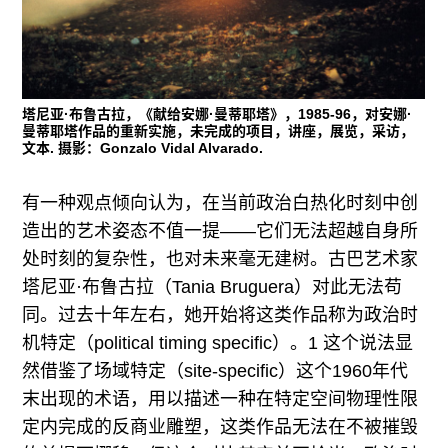
往期内容
联系我们
塔尼亚·布鲁古拉，《献给安娜·曼蒂耶塔》，1985-96，对安娜·
曼蒂耶塔作品的重新实施，未完成的项目，讲座，展览，采访，
文本. 摄影：Gonzalo Vidal Alvarado.
关注我们
有一种观点倾向认为，在当前政治白热化时刻中创
造出的艺术姿态不值一提——它们无法超越自身所
处时刻的复杂性，也对未来毫无建树。古巴艺术家
塔尼亚·布鲁古拉（Tania Bruguera）对此无法苟
同。过去十年左右，她开始将这类作品称为政治时
机特定（political timing specific）。1 这个说法显
然借鉴了场域特定（site-specific）这个1960年代
末出现的术语，用以描述一种在特定空间物理性限
定内完成的反商业雕塑，这类作品无法在不被摧毁