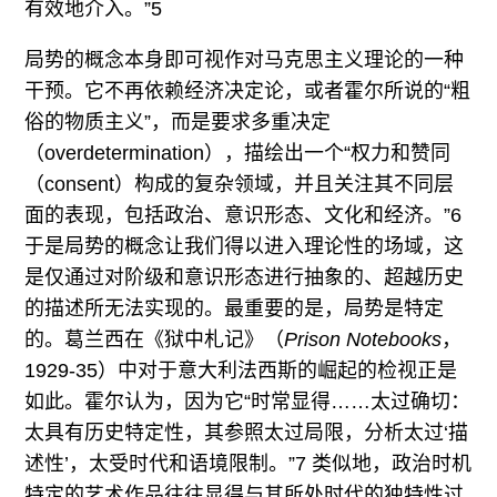
有效地介入。”5
局势的概念本身即可视作对马克思主义理论的一种
干预。它不再依赖经济决定论，或者霍尔所说的“粗
俗的物质主义”，而是要求多重决定
（overdetermination），描绘出一个“权力和赞同
（consent）构成的复杂领域，并且关注其不同层
面的表现，包括政治、意识形态、文化和经济。”6
于是局势的概念让我们得以进入理论性的场域，这
是仅通过对阶级和意识形态进行抽象的、超越历史
的描述所无法实现的。最重要的是，局势是特定
的。葛兰西在《狱中札记》（
Prison Notebooks
，
1929-35）中对于意大利法西斯的崛起的检视正是
如此。霍尔认为，因为它“时常显得……太过确切：
太具有历史特定性，其参照太过局限，分析太过‘描
述性’，太受时代和语境限制。”7 类似地，政治时机
特定的艺术作品往往显得与其所处时代的独特性过