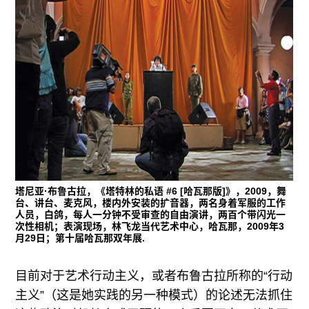
塔尼亚·布鲁古拉，《塔特林的私语 #6 [哈瓦那版]》，2009，舞
台、讲台、麦克风，楼内外安装的扩音器，两名身着军服的工作
人员，白鸽，每人一分钟不受审查的自由演讲，两百个带闪光一
次性相机；表演现场，林飞龙当代艺术中心，哈瓦那，2009年3
月29日；第十届哈瓦那双年展.
目前对于艺术行动主义，或者布鲁古拉所称的“行动
主义”（这是她实践的另一种模式）的论述无法抓住