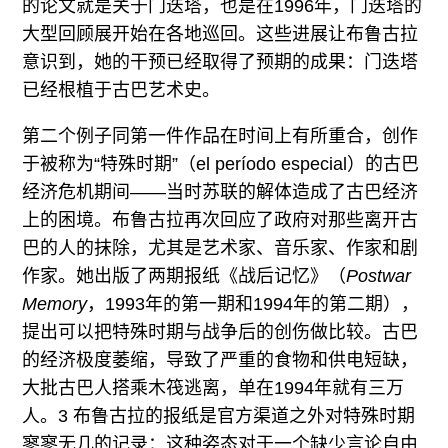
的论文就是关于门迭塔，也是在1996年，门迭塔的
大型回顾展开始在各地巡回。这些进展让布鲁古拉
意识到，她的干预已经取得了预期的成果：门迭塔
已经根植于古巴艺术史。
第二个例子同第一件作品在时间上有所重合，创作
于被称为“特殊时期”（el período especial）的古巴
经济危机期间——当时苏联的解体造成了古巴经济
上的困境。布鲁古拉再次回应了政府对那些离开古
巴的人的抹除，尤其是艺术家、音乐家、作家和剧
作家。她出版了两期报纸《战后记忆》（
Postwar
Memory
，1993年的第一期和1994年的第二期），
提出可以把特殊时期与战争后的创伤做比较。古巴
的经济极度萎缩，导致了严重的食物和供电短缺，
大批古巴人搭乘木筏逃离，单在1994年就有三万
人。3 布鲁古拉的报纸是官方渠道之外对特殊时期
寥寥无几的记录：这种姿态对于一个缺少言论自由