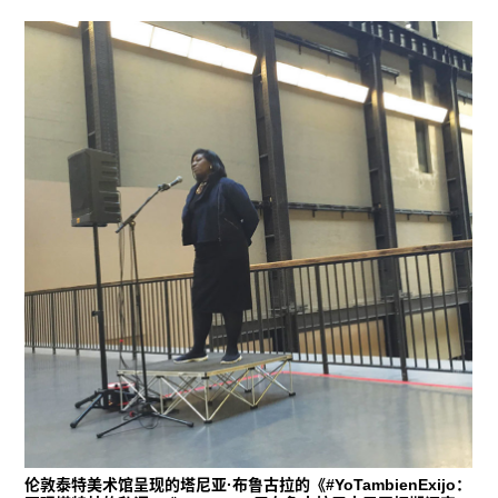
伦敦泰特美术馆呈现的塔尼亚·布鲁古拉的《#YoTambienExijo：