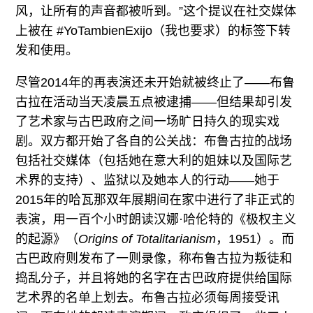
风，让所有的声音都被听到。”这个提议在社交媒体
上被在 #YoTambienExijo（我也要求）的标签下转
发和使用。
尽管2014年的再表演还未开始就被终止了——布鲁
古拉在活动当天凌晨五点被逮捕——但结果却引发
了艺术家与古巴政府之间一场旷日持久的现实戏
剧。双方都开始了各自的公关战：布鲁古拉的战场
包括社交媒体（包括她在意大利的姐妹以及国际艺
术界的支持）、监狱以及她本人的行动——她于
2015年的哈瓦那双年展期间在家中进行了非正式的
表演，用一百个小时朗读汉娜·哈伦特的《极权主义
的起源》（
Origins of Totalitarianism
，1951）。而
古巴政府则发布了一则录像，称布鲁古拉为叛徒和
捣乱分子，并且将她的名字在古巴政府提供给国际
艺术界的名单上划去。布鲁古拉必须每周接受讯