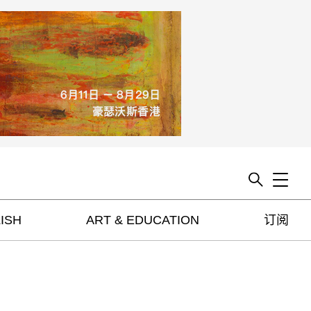
Toggle
ISH
ART & EDUCATION
订阅
artguide
新闻
展评
杂志