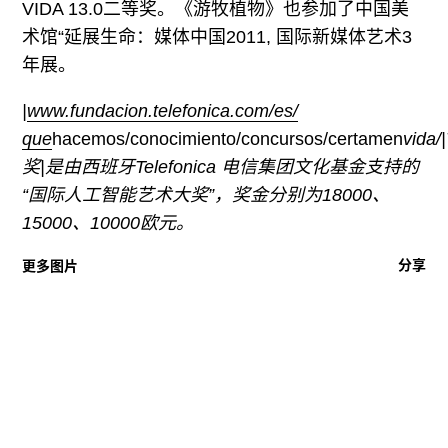
VIDA 13.0二等奖。《游牧植物》也参加了中国美
术馆“延展生命：媒体中国2011, 国际新媒体艺术3
年展。
|
www.fundacion.telefonica.com/
es/
que
hacemos/conocimiento/concursos/certamen
vida/
奖|是由西班牙Telefonica 电信集团文化基金支持的
“国际人工智能艺术大奖”，奖金分别为18000、
15000、10000欧元。
分享
更多图片