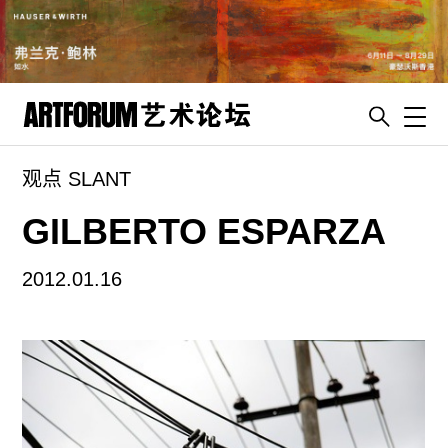
Toggl
观点 SLANT
artguide
新闻
GILBERTO ESPARZA
展评
2012.01.16
杂志
专栏
视频
ENGLISH
ART & EDUCATION