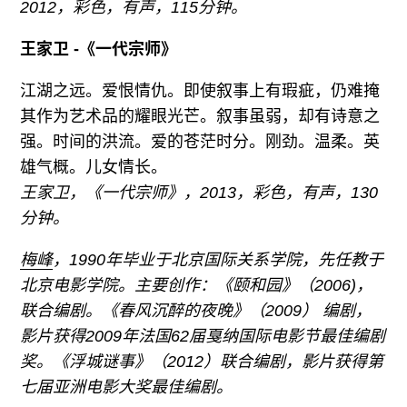
2012，彩色，有声，115分钟。
王家卫 -《一代宗师》
江湖之远。爱恨情仇。即使叙事上有瑕疵，仍难掩
其作为艺术品的耀眼光芒。叙事虽弱，却有诗意之
强。时间的洪流。爱的苍茫时分。刚劲。温柔。英
雄气概。儿女情长。
王家卫，《一代宗师》，2013，彩色，有声，130
分钟。
梅峰
，1990年毕业于北京国际关系学院，先任教于
北京电影学院。主要创作：《颐和园》（2006)，
联合编剧。《春风沉醉的夜晚》（2009） 编剧，
影片获得2009年法国62届戛纳国际电影节最佳编剧
奖。《浮城谜事》（2012）联合编剧，影片获得第
七届亚洲电影大奖最佳编剧。