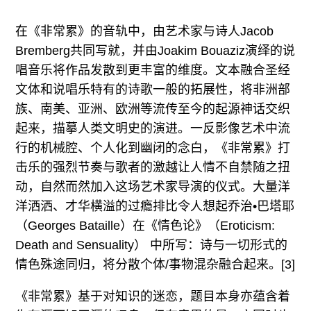
在《非常累》的音轨中，由艺术家与诗人Jacob
Bremberg共同写就，并由Joakim Bouaziz演绎的说
唱音乐将作品发散到更丰富的维度。文本融合圣经
文体和说唱乐特有的诗歌一般的拓展性，将非洲部
族、南美、亚洲、欧洲等流传至今的起源神话交织
起来，描摹人类文明史的演进。一反影像艺术中流
行的机械腔、个人化到幽闭的念白，《非常累》打
击乐的强烈节奏与歌者的激越让人情不自禁随之扭
动，自然而然加入这场艺术家导演的仪式。大量洋
洋洒洒、才华横溢的过瘾排比令人想起乔治•巴塔耶
（Georges Bataille）在《情色论》（Eroticism:
Death and Sensuality） 中所写：诗与一切形式的
情色殊途同归，将分散个体/事物混杂融合起来。[3]
《非常累》基于对知识的迷恋，题目本身亦蕴含着