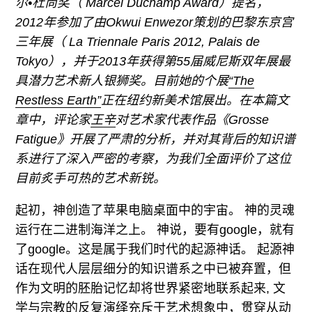
尔•杜尚奖（ Marcel Duchamp Award）提名，
2012年参加了由Okwui Enwezor策划的巴黎东京宫
三年展（ La Triennale Paris 2012, Palais de
Tokyo），并于2013年获得第55届威尼斯双年展最
具潜力艺术新人银狮奖。目前她的个展
“The
Restless Earth”
正在纽约新美术馆展出。在本篇文
章中，评论家
王辛
对艺术家代表作品《Grosse
Fatigue》开展了严肃的分析，并对其背后的知识谱
系进行了深入严密的考察，为我们全面评价了这位
目前炙手可热的艺术新锐。
起初，神创造了苹果电脑桌面中的宇宙。 神的灵魂
运行在二进制海洋之上。 神说，要有google，就有
了google。这是属于我们时代的起源神话。 起源神
话在现代人层层细分的知识谱系之中已被弃置，但
作为文明的胚胎记忆却将世界紧密地联系起来, 文
学与宗教的反复演绎充斥于艺术想象中，贯穿从动