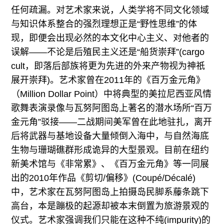
任何疏漏。对艺术家来说，人类学将不同文化领域
与知识体系整合的强烈理想正是“野性思维”的体
现，即便会出现必然的本文化中心主义、对他者的
误解——不论是后殖民主义还是“船货崇拜”(cargo
cult，即落后部族将更为先进的外来产物视为神祇
展开崇拜)。艺术家曾在2011年的《百万金元角》
（Million Dollar Point）中将典型的美拉尼西亚风情
歌舞表演录像与瓦努阿图岛上著名的潜水场所“百万
金元角”驳接——二战期间美军曾在此地驻扎，离开
后将武器与基地设备大量倾倒入海中，与自然海底
生物与珊瑚礁群形成诡异的大型景观。目前在纽约
新美术馆与《非常累》、《百万金元角》等一同展
出的2010年作品《剪切/偏移》(Coupé/Décalé)
中，艺术家在瓦努阿图岛上拍摄岛民脚系藤条跳下
高台，本是蹦极的起源却被本末倒置为旅游景观的
仪式。艺术家强调我们只能在这种不纯(impurity)的