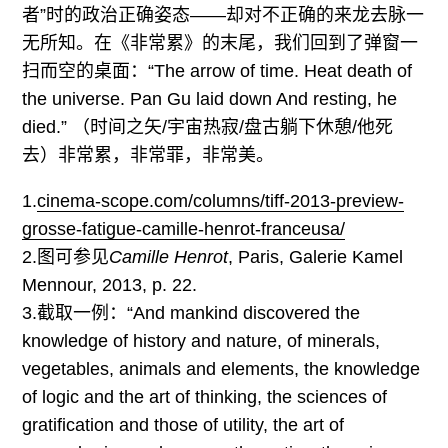
者”时的政治正确姿态——却对不正确的来龙去脉一
无所知。在《非常累》的末尾，我们回到了弹窗一
扫而空的桌面：“The arrow of time. Heat death of
the universe. Pan Gu laid down And resting, he
died.” （时间之矢/宇宙热寂/盘古躺下休憩/他死
去）非常累，非常罪，非常美。
1.
cinema-scope.com/
columns/
tiff-2013-preview-
grosse-fatigue-camille-henrot-franceusa/
2.图可参见
Camille Henrot
, Paris, Galerie Kamel
Mennour, 2013, p. 22.
3.截取一例：“And mankind discovered the
knowledge of history and nature, of minerals,
vegetables, animals and elements, the knowledge
of logic and the art of thinking, the sciences of
gratification and those of utility, the art of