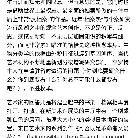
生有涯而知无涯的叹息。但有意思的是，它同时也
是借助世界上最权威、最全面的档案所做的一件本
质上非常“反档案”的作品。近年“档案热”与个案研究
流行风潮之中的观念艺术创作，不论是修正、反
思、或挖掘新知，不无层层加固知识的积累与细
分，而《非常累》瞄准的恰恰是这种执念本身。生
物分类学的依据由外貌特征过渡到基因测序，当代
艺术机构不断地重新划分或增减研究部门，亨罗特
本人在申请驻留时遭遇的问题（“你到底要研究什
么？你到底要看什么？你总不可能什么都要看
吧？），不胜枚举。
艺术家的回答则是将建立起来的书架、档案柜再度
打开、打散。在新美术馆展览的主厅中有一个刷成
乳白色的房间，布满大大小小的类似日本插花的装
置，来自艺术家的系列创作《可否既是革命者又爱
花？》（Is it possible to be a Revolutionary and