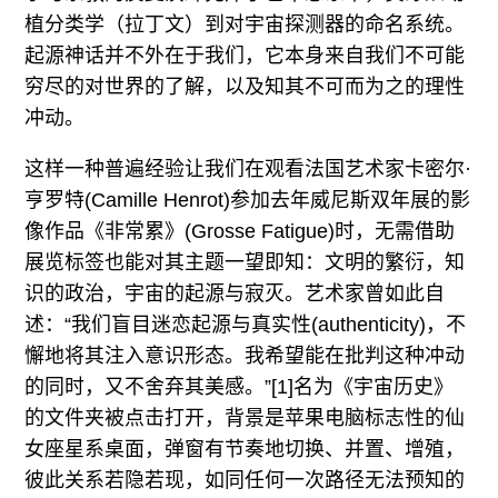
植分类学（拉丁文）到对宇宙探测器的命名系统。
起源神话并不外在于我们，它本身来自我们不可能
穷尽的对世界的了解，以及知其不可而为之的理性
冲动。
这样一种普遍经验让我们在观看法国艺术家卡密尔·
亨罗特(Camille Henrot)参加去年威尼斯双年展的影
像作品《非常累》(Grosse Fatigue)时，无需借助
展览标签也能对其主题一望即知：文明的繁衍，知
识的政治，宇宙的起源与寂灭。艺术家曾如此自
述：“我们盲目迷恋起源与真实性(authenticity)，不
懈地将其注入意识形态。我希望能在批判这种冲动
的同时，又不舍弃其美感。”[1]名为《宇宙历史》
的文件夹被点击打开，背景是苹果电脑标志性的仙
女座星系桌面，弹窗有节奏地切换、并置、增殖，
彼此关系若隐若现，如同任何一次路径无法预知的