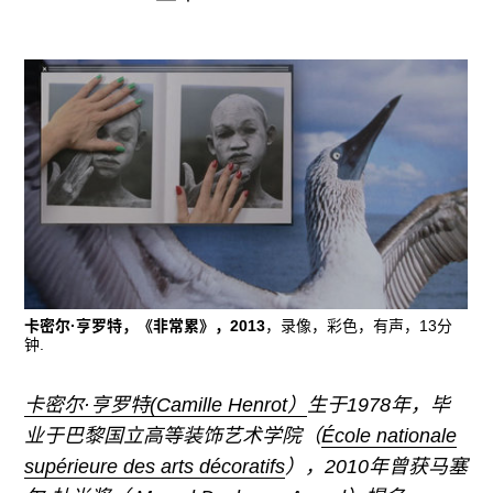
广告
订阅
往期内容
联系我们
关注我们
卡密尔·亨罗特，《非常累》，2013
，录像，彩色，有声，13分
钟.
卡密尔·亨罗特(Camille Henrot）
生于1978年，毕
业于巴黎国立高等装饰艺术学院（
École nationale
supérieure des arts décoratifs
），2010年曾获马塞