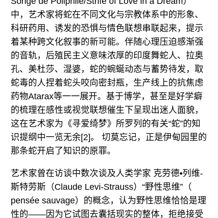
Songe de Poliphile/Strife of Love in a Dream）
中，艺术家将蛇在不同文化与宗教体系中的形象、
科研药用、诱发的恐惧与情色联想串联起来，提示
着某种跨文化叙事的新可能。伴随心理压迫感渐强
的音轨，后殖民主义意味浓厚的印度舞蛇人、拉奥
孔、美杜莎、湿婆，蛇的蜿蜒动态与蓄势待发，取
蛇毒的人捏着蛇头咬向密封瓶，生产线上的抗焦虑
药物Atarax等一一展开。基于博学，甚至是好学癖
的梳理在感性或视觉联想催生下呈现出迷人面貌，
这在艺术家为《寻爱绮梦》所罗列的有关“蛇”的知
识提纲中一览无余[2]。 切莫忘记，正是伊甸园里的
那条蛇开启了知识的原罪。
艺术家曾在访谈中数次谈及人类学家 克劳德•列维-
斯特劳斯（Claude Levi-Strauss）“野性思维”（
pensée sauvage）的概念，认为野性思维恰恰是理
性的——因为它试图去囊括现实的整体，拒绝接受