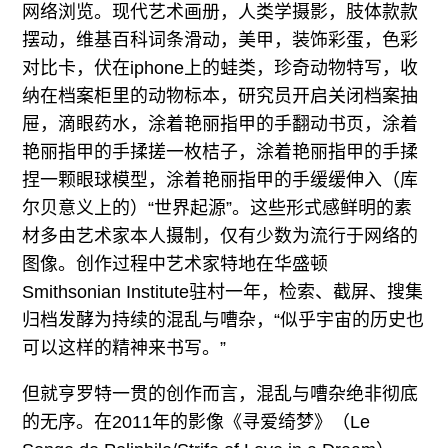
网络浏览。现代艺术画册，人类学摄影，肢体款款
摆动，维基百科词条滑动，美甲，装饰彩蛋，色彩
对比卡，伏在iphone上的蛙类，珍奇动物特写，收
纳在档案柜里的动物标本，研究员开启关闭档案抽
屉，滴眼药水，涂着艳丽指甲的手翻动书页，涂着
艳丽指甲的手揉搓一枚桔子，涂着艳丽指甲的手揉
捏一颗眼球模型，涂着艳丽指甲的手缓缓伸入（库
尔贝意义上的）“世界起源”。这些形式感鲜明的素
材多由艺术家本人摄制，仅有少数为流行于网络的
图像。创作过程中艺术家特地在华盛顿
Smithsonian Institute驻村一年，检索、截屏、搜集
归档发酵为持续的混乱与嘈杂，“似乎宇宙的历史也
可以这样的精神来书写。”
但就亨罗特一贯的创作而言，混乱与嘈杂绝非彻底
的无序。在2011年的影像《寻爱绮梦》（Le