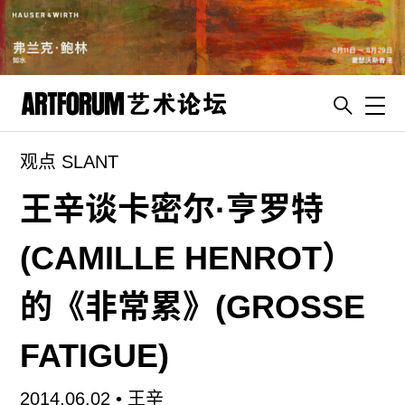
Toggl
观点 SLANT
artguide
新闻
王辛谈卡密尔·亨罗特
展评
(CAMILLE HENROT）
杂志
专栏
的《非常累》(GROSSE
视频
FATIGUE)
ENGLISH
ART & EDUCATION
2014.06.02 •
王辛