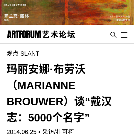
Toggl
观点 SLANT
artguide
新闻
玛丽安娜·布劳沃
展评
（MARIANNE
杂志
专栏
BROUWER）谈“戴汉
视频
志：5000个名字”
ENGLISH
ART & EDUCATION
2014.06.25 •
采访/杜可柯