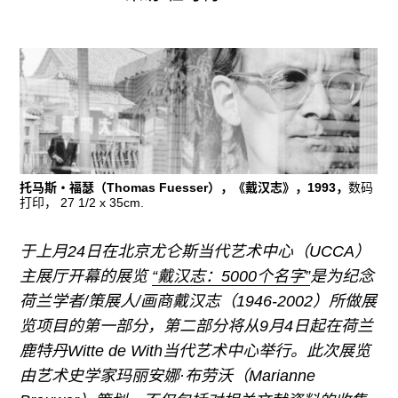
广告
订阅
往期内容
联系我们
托马斯・福瑟（Thomas Fuesser），《戴汉志》，1993，
数码
打印， 27 1/2 x 35cm.
关注我们
于上月24日在北京尤仑斯当代艺术中心（UCCA）
主展厅开幕的展览
“戴汉志：5000个名字”
是为纪念
荷兰学者/策展人/画商戴汉志（1946-2002）所做展
览项目的第一部分，第二部分将从9月4日起在荷兰
鹿特丹Witte de With当代艺术中心举行。此次展览
由艺术史学家玛丽安娜·布劳沃（Marianne