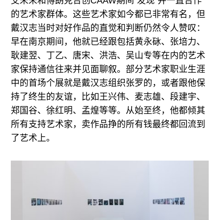
艾未未和傅朗克合创CAAW期间“发现”并一直合作
的艺术家群体。这些艺术家如今都已非常有名，但
戴汉志当时对好作品的直觉和判断仍然令人赞叹：
早在南京期间，他就已经跟包括黄永砯、张培力、
耿建翌、丁乙、唐宋、洪浩、吴山专等在内的艺术
家保持通信往来并见面聊叙。部分艺术家职业生涯
中的首场个展就是戴汉志组织张罗的，或者跟他保
持了终生的友谊，比如王兴伟、麦志雄、段建宇、
郑国谷、徐红明、孟煌等等。从始至终，他都倾其
所有支持艺术家，卖作品挣的所有钱最终都回流到
了艺术上。