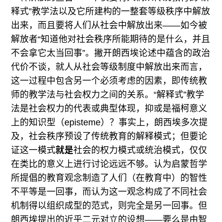
释式”教学法以及它所建构的一整套等级秩序中解放
出来，而且要将人们从社会中解放出来——如今被
解放者“知道他对社会秩序所能期待的是什么，并且
不会拿它太当回事”。撇开朗西埃论述中蕴含的政治
代价不谈，就人从社会等级制度中解放出来而言，
这一过程中包含另一个必须考虑的因素，即传统教
师的教学法与社会权力之间的关系。“解释式”教学
法是社会权力的代表或典型体现，抑或是福柯意义
上的知识型（episteme）？事实上，朗西埃多次提
及，社会秩序预设了传统教育的解释模式；但要论
证这一模式
就是
社会的权力模式或统治模式，仅仅
在类比的意义上进行讨论远远不够。认为启蒙哲学
所提倡的教育观念制造了人们（在教育中）的智性
不平等是一回事，而认为这一观念构成了不同社会
机制得以组织成型的范式，则完全是另一回事。但
朗西埃提出的近乎二元对立的设想——要么是由智