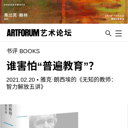
Toggl
书评 BOOKS
artguide
新闻
谁害怕“普遍教育”？
展评
2021.02.20 •
雅克·朗西埃的《无知的教师：
杂志
智力解放五讲》
专栏
视频
ENGLISH
ART & EDUCATION