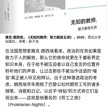
广告
订阅
往期内容
雅克·朗西埃，《无知的教师：智力解放五讲》，2020
，西北大学
出版社，译者：赵子龙.
联系我们
在法国思想家雅克·朗西埃看来，政治的任务如果是
关注我们
致力于人的解放，那么它的使命就更在于重新界定
知识本身，在于给予被压迫者以自己发言的位置并
聆听他们的声音，让过去那些不被当作话语的“噪
音”真正被人听见和辨认。出于这种激进政治的考
虑，朗西埃早年爬梳了巴黎公社时期劳工写的诸多
随笔、诗歌和日记，以近乎“拼贴”的方式将它们呈
现出来——这就是他著名的《劳工之夜》
（
Proletarian Nights
）。