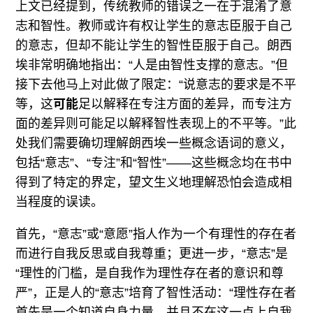
上文已经提到，传统教师的错误之一在于混淆了意
志和智性。教师或许有权让学生的意志臣服于自己
的意志，但却不能让学生的智性臣服于自己。朗西
埃非常明确地指出：“人是由智性支撑的意志。”但
接下去他马上对此做了限定：“说意志的要求是不平
等，这
可能
足以解释在专注方面的差异，而专注方
面的差异则可能足以解释智性表现上的不平等。”此
处我们需要确切理解朗西埃一些概念语词的意义，
包括“意志”、“专注”和“智性”——这些概念均在书中
得到了特定的界定，望文生义地理解恐怕会造成相
当程度的误读。
首先，“意志”或“意愿”指人作为一个有理性的存在者
而进行自我反思或自我尊重；更进一步，“意志”是
“理性的门槛，是自我作为理性存在者的意识和尊
严”，正是人的“意志”培育了智性活动：“理性存在者
首先是一个知道自身力量、并且不在这一点上自我