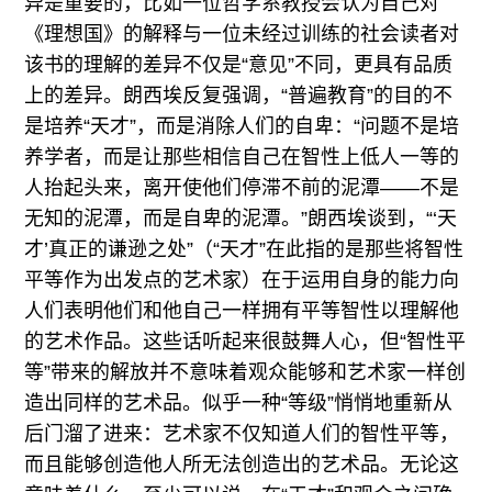
异是重要的，比如一位哲学系教授会认为自己对
《理想国》的解释与一位未经过训练的社会读者对
该书的理解的差异不仅是“意见”不同，更具有品质
上的差异。朗西埃反复强调，“普遍教育”的目的不
是培养“天才”，而是消除人们的自卑：“问题不是培
养学者，而是让那些相信自己在智性上低人一等的
人抬起头来，离开使他们停滞不前的泥潭——不是
无知的泥潭，而是自卑的泥潭。”朗西埃谈到，“‘天
才’真正的谦逊之处”（“天才”在此指的是那些将智性
平等作为出发点的艺术家）在于运用自身的能力向
人们表明他们和他自己一样拥有平等智性以理解他
的艺术作品。这些话听起来很鼓舞人心，但“智性平
等”带来的解放并不意味着观众能够和艺术家一样创
造出同样的艺术品。似乎一种“等级”悄悄地重新从
后门溜了进来：艺术家不仅知道人们的智性平等，
而且能够创造他人所无法创造出的艺术品。无论这