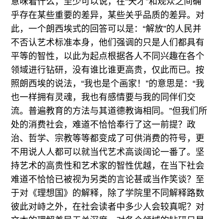
意味着什么，至少可以说，在“天才”和观众之间确
乎存在某些重要的差异，某些关乎品质的差异。对
此，一个朗西埃式的回答可以是：“解放”的人民并
不否认艺术标准本身，他们强调的只是人们都具有
平等的智性，以此为起点根据各人不同兴趣在各个
领域进行钻研，没有谁比谁更高贵，仅此而已。按
照朗西埃的说法，“我也是个画家！”的意思是：“我
也一样拥有灵魂，我也有感情要与我的同伴们交
流。普遍教育的方法与其道德教诲相同。”但我们所
处的消费社会，难道不恰恰奉行了这一前提？政
治、哲学、宗教等等都变成了可供消费的符号，更
不用说人人都可以就当代艺术高谈阔论一番了。坚
持艺术的高贵性和艺术家的智性优越，在当下社会
难道不恰恰已被视为另类的言论甚或当作笑谈？至
于对《理想国》的解释，除了学院里不同解释路数
彼此对峙之外，在社会读者中多少人会较真呢？对