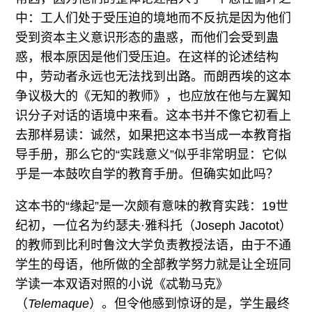
中：工人们处于受压迫的境地而不反抗是因为他们
受到资本主义意识形态的蛊惑，而他们会受到蛊
惑，根本原因是他们受压迫。在这样的论述结构
中，劳动者永远也无法找到出路。而朗西埃的这本
争议极大的《无知的教师》，也应放在他与左翼知
识分子对话的语境中来看。这本书并不像它初看上
去那样易读：诚然，如果把这本书当成一本教育指
导手册，那么它的“实践意义”似乎非常明显：它似
乎是一本鼓吹自学的教育手册。但确实如此吗？
这本书的“缘起”是一次颇有意味的教育实践：19世
纪初，一位名为约瑟夫·雅科托（Joseph Jacotot）
的教师到比利时鲁汶大学负责教授法语，由于不通
学生的母语，他所做的全部教学努力就是让全班同
学读一本双语对照的小说《忒勒马克》
（
Telemaque
）。但令他感到惊讶的是，学生最终