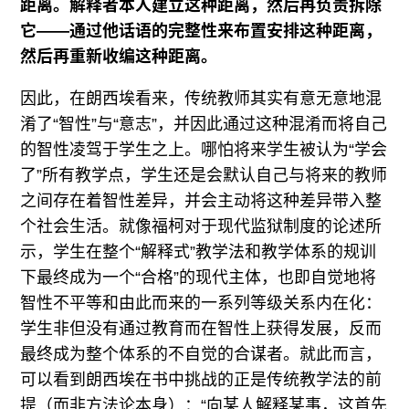
距离。解释者本人建立这种距离，然后再负责拆除
它——通过他话语的完整性来布置安排这种距离，
然后再重新收编这种距离。
因此，在朗西埃看来，传统教师其实有意无意地混
淆了“智性”与“意志”，并因此通过这种混淆而将自己
的智性凌驾于学生之上。哪怕将来学生被认为“学会
了”所有教学点，学生还是会默认自己与将来的教师
之间存在着智性差异，并会主动将这种差异带入整
个社会生活。就像福柯对于现代监狱制度的论述所
示，学生在整个“解释式”教学法和教学体系的规训
下最终成为一个“合格”的现代主体，也即自觉地将
智性不平等和由此而来的一系列等级关系内在化：
学生非但没有通过教育而在智性上获得发展，反而
最终成为整个体系的不自觉的合谋者。就此而言，
可以看到朗西埃在书中挑战的正是传统教学法的前
提（而非方法论本身）：“向某人解释某事，这首先