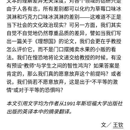
文本的理解差异无关深度，对各个领域的钻研只是
由于人各有志，所有差别都可以化约为草莓口味冰
淇淋和巧克力口味冰淇淋的差别——这难道不正是
当下社会的文化政治现实？可另一方面，我们其实
自觉不自觉地仍然尊重品质的差异，譬如当我们写
出一篇关于《理想国》的论文，我们会更在乎教授
怎么评价它，而不是门口摆摊卖水果的小贩的看
法。我们在惶恐地将论文递交给教授的时候，有没
有预设“教师”与学生之间的智性鸿沟？如果答案是
肯定的，那么我们真的愿意放弃这个前提吗？或者
说，我们倘若不愿意放弃，这是出于“不平等的激
情”或对于平等的恐惧吗？
本文引用文字均为作者从1991年斯坦福大学出版社
出版的英译本中的摘录翻译。
文／
王钦