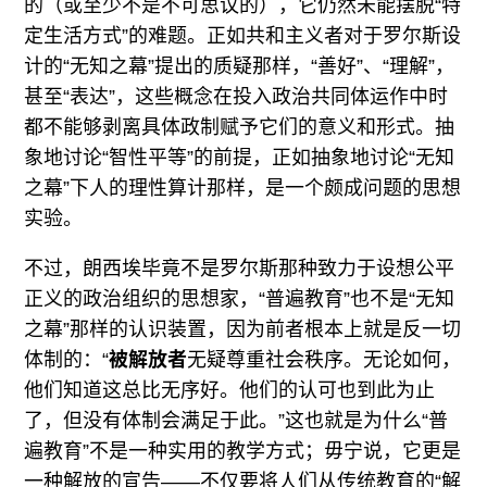
的（或至少不是不可思议的），它仍然未能摆脱“特
定生活方式”的难题。正如共和主义者对于罗尔斯设
计的“无知之幕”提出的质疑那样，“善好”、“理解”，
甚至“表达”，这些概念在投入政治共同体运作中时
都不能够剥离具体政制赋予它们的意义和形式。抽
象地讨论“智性平等”的前提，正如抽象地讨论“无知
之幕”下人的理性算计那样，是一个颇成问题的思想
实验。
不过，朗西埃毕竟不是罗尔斯那种致力于设想公平
正义的政治组织的思想家，“普遍教育”也不是“无知
之幕”那样的认识装置，因为前者根本上就是反一切
体制的：“
被解放者
无疑尊重社会秩序。无论如何，
他们知道这总比无序好。他们的认可也到此为止
了，但没有体制会满足于此。”这也就是为什么“普
遍教育”不是一种实用的教学方式；毋宁说，它更是
一种解放的宣告——不仅要将人们从传统教育的“解