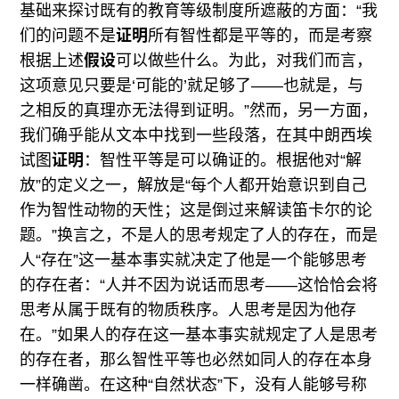
基础来探讨既有的教育等级制度所遮蔽的方面：“我
们的问题不是
证明
所有智性都是平等的，而是考察
根据上述
假设
可以做些什么。为此，对我们而言，
这项意见只要是‘可能的’就足够了——也就是，与
之相反的真理亦无法得到证明。”然而，另一方面，
我们确乎能从文本中找到一些段落，在其中朗西埃
试图
证明
：智性平等是可以确证的。根据他对“解
放”的定义之一，解放是“每个人都开始意识到自己
作为智性动物的天性；这是倒过来解读笛卡尔的论
题。”换言之，不是人的思考规定了人的存在，而是
人“存在”这一基本事实就决定了他是一个能够思考
的存在者：“人并不因为说话而思考——这恰恰会将
思考从属于既有的物质秩序。人思考是因为他存
在。”如果人的存在这一基本事实就规定了人是思考
的存在者，那么智性平等也必然如同人的存在本身
一样确凿。在这种“自然状态”下，没有人能够号称