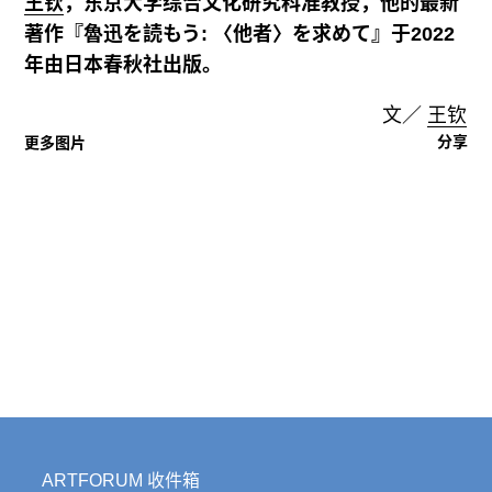
王钦
，东京大学综合文化研究科准教授，他的最新
著作『魯迅を読もう: 〈他者〉を求めて』于2022
年由日本春秋社出版。
文／
王钦
分享
更多图片
ARTFORUM 收件箱