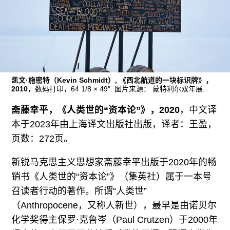
广告
订阅
往期内容
凯文·施密特（Kevin Schmidt）, 《西北航道的一块标识牌》，
2010
，数码打印，64 1/8 × 49″. 图片来源： 蒙特利尔双年展.
联系我们
斋藤幸平，《人类世的“资本论”》，2020
，中文译
关注我们
本于2023年由上海译文出版社出版，译者：王盈，
页数：272页。
新锐马克思主义思想家斋藤幸平出版于2020年的畅
销书《人类世的“资本论”》（集英社）属于一本号
召读者行动的著作。所谓“人类世”
（Anthropocene，又称人新世），最早是由诺贝尔
化学奖得主保罗·克鲁岑（Paul Crutzen）于2000年