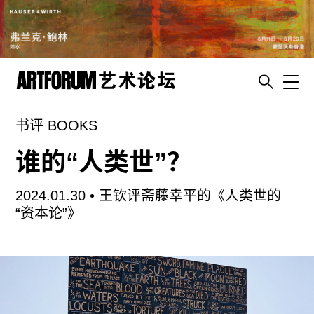
Toggl
书评 BOOKS
artguide
新闻
谁的“人类世”？
展评
2024.01.30 •
王钦评斋藤幸平的《人类世的
杂志
“资本论”》
专栏
视频
ENGLISH
ART & EDUCATION