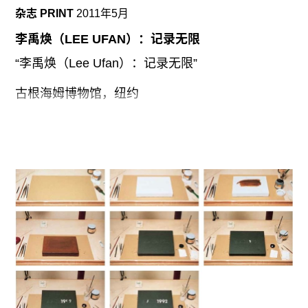
Hwan-gi）在2002年创作了一幅油画，名为《思乡
杂志 PRINT
2011年5月
的战士》（Soldiers Longing for Return）。根据我
们对于这个世界上最神秘的国家的绘画的了解，这
李禹焕（LEE UFAN）：记录无限
种场景是很熟悉的。四个男兵，穿着朝鲜民主人民
共和国的暗卡其色制服，挤在一个看似农村茅草房
“李禹焕（Lee Ufan）：记录无限”
的小卧室里。画面的焦点是一个士兵刚刚用红色和
紫色的蜡笔写完两条标语：投向首长的怀抱，向北
古根海姆博物馆，纽约
前进，向北前进。”这里，“首长”不知道确切指的是
谁，既是指朝鲜民主人民共和国的奠基者金日成，
6月24日-9月28日，策展人：亚历山德拉•门罗
也是指他的继承者金正日，后者在位期间一直对原
（Alexandra Munroe）
子弹充满了渴望和焦虑，而这威胁着已经岌岌可危
李禹焕是全球化转向的登高一呼者。他是“物派”
的国家之间的权力平衡。除了房间内的老式家具，
（Mono-ha）理论的中流砥柱，这个松散流派的艺
对于这四个士兵的描绘——其中两个刚刚负伤，从
术家们多采用日常物品，例如棉、木头、绳子，甚
包扎的手到被子弹打穿的袖子都可以看出——暗示
至土。他们的活动对日本1960年代末的艺术世界产
着这是很早以前的年代，确切地说，是1950年朝鲜
生了极大影响。此外，他也是“单色绘画”
战争爆发的那几年。
（tansaekhwa ，monochromatic painting)运动的
重量级人物。这个可以说是20世纪韩国最重要的艺
术运动呈现出了另一种现代抽象的样式，李禹焕认
为，通过物质性这个重要手段可以让物体与观众“相
遇”，以此呈现出“本真”的世界。他博采西方与非西