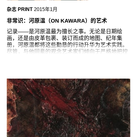
方的艺术实践，创造了众多对于物体的观念。他的
杂志 PRINT
2015年1月
系列作品《被关系者》（Relatum, 1968-）似乎是
在无意间将一些石头和铁板、靠垫和玻璃板放在放
非常识：河原温（ON KAWARA）的艺术
在一起，以类比的手法呈现出一种互动的模式（介
于艺术家、观者和艺术作品之间），从而折射出
记录——是河原温最为擅长之事。无论是日期绘
1960年代日本动荡不安的社会气氛。李禹焕的作品
画，还是由皮革包裹、装订而成的地图、纪年集
具有很强的哲学意味，令他的艺术在批评界引起轩
册，河原温都将这些勤恳的行动升华为艺术实践。
然大波。他的写作极具影响力，涉及到从福柯（在
尽管，与他同辈的观念艺术家们倾向于严格地把控
1970年代的日本思想界红极一时）这样的思想家到
作品中所出现的参照的数量和类型，河原温则在命
京都派哲学家西田几多郎（Nishida Kitaro），他对
名名称和地点的过程中，将这些信息转化为牵引我
于自我和场所的反思令李禹焕产生了极大的共鸣。
们走向神秘之境的线索。透过这些片段化的记录，
李禹焕出生于韩国，目前居住在日本。在日本，韩
我们得以走近这位以不爱在公众面前现身出名的艺
国人频遭歧视，这令人想到了至今还阴魂不散的殖
术家的精神世界。而他的沉默，更让很多人将其视
民史。
为先知神谕的化身。
我们确实难以不将河原温视作贤圣。日期、地图、
名单——当它们作为河原温的电报、绘画或明信片
作品存在时，诗意悄然溢散。这些作品似乎有意要
道出许多有关它们和观者所居世界的心声。倘若观
者在体验过一件河原温的作品后，发觉那些有关生