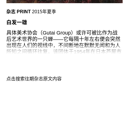
命、死亡、流动性、交流的抽象概念变得更易领
悟，这种反应不但源于作品所传达出的信息，也源
杂志 PRINT
2015年夏季
于艺术家所使用的材料以及这些材料最终被呈现的
形式。去年夏天，艺术家的逝世给我们带来了对这
白发一雄
些材料和形式展开思考的新的紧迫感。河原温对材
料和形式的运用，也反映出他更为深邃的使命：将
具体美术协会（Gutai Group）或许可被比作为战
那些浩瀚而无形的现象看作可触的有形之物展开思
后艺术世界的一只蝉——它每隔十年左右便会突然
索。
出现在人们的视线中，不间断地在默默无闻和为人
所知之间循环往复。该团体于1954年在日本芦屋市
从某种意义上说，不懈挖掘河原温作品中的线索和
成立，在艺术评论家和策展人米歇尔·塔培耶
对作品意义的执意解读，折射出了曾存在于绘画和
（Michel Tapié）的推动下，人们开始了解到具体
观念艺术之间的不稳定关系。下个月初，在纽约古
派艺术。仅仅四年后，具体美术协会便在马萨·杰克
根海姆博物馆将展出270多件河原温的作品，展览
逊画廊(Martha Jackson Gallery)的展览上初次亮相
点击搜索往期杂志原文内容
由资深策展人杰弗里•韦斯（Jeffrey Weiss）和策展
纽约，但随即便被当作“迟到”的抽象表现主义中的
助理安·惠勒（Anne
一员为人们所忽视。近十年后，具体美术协会在纽
约现代艺术博物馆（MoMA）举办的“新日本绘画与
雕塑”（New Japanese Painting and Sculpture）展
中再次现身。不过这一次，聚光灯依旧未能在其身
上停留太久——受冷战影响，人们对1964年东京奥
运会前的日本的关注远大于对这些被展出的作品本
身。80年代中期及90年代后期，欧洲和日本的一系