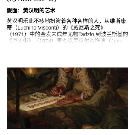
广告
假面：黄汉明的艺术
订阅
黄汉明乐此不疲地扮演着各种各样的人，从维斯康
往期内容
蒂（Luchino Visconti）的《威尼斯之死》
（1971）中的金发未成年尤物Tadzio,到波兰斯基的
《唐人街》（1974）里杰克尼克尔森饰演（Jack
Nicholson）的厌世者“捷克”，他以这样的艺术创作
方式，重现着一幕幕影史上的经典桥段。 从2000
联系我们
年开始，他开始让自己（有时也让别人），扮演那
些因为种族、性别、体型或年龄而没有机会扮演的
关注我们
角色。如果不是因为他能够迅速转换角色，能够让
自己的新加坡背景和创作的实际情况分开，人们就
很容易感到他的作品似乎是对身份表演的自传式思
考，很多情况下，黄在一件现成的作品里会扮演所
有的角色，暗示了身份对差异性的假设最好从外在
的美学角度上去理解：他的创作一直对根据身体特
征的不同而划分身份的世界进行探讨，对这样的标
准提出质疑。
黄的创作手法中有种极其明了的迫切性，这直接反