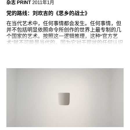
杂志 PRINT
2011年1月
映了这位现居柏林的艺术家展现作品的境况。当他
在2009年代表新加波参加威尼斯双年展时（标志着
党的路线：刘欢吉的《思乡的战士》
他初次获得了国际上的认可），这点表现得甚为明
显。他在所谓的“世界性当代艺术”领域内创作，在
在当代艺术中，任何事情都会发生。任何事情，但
过去几十年里，面对的空间越来越广阔也越来越私
并不包括明显依照命令所创作的世界上最专制的几
密。他的同行们可能和他读着一样的书，上着一样
个国家的艺术。按照这一逻辑推理，这种“官方艺
的学，在一样的展览里展出过。但就像那些来自当
术”就不可能是当代的，因为它对于现状的任何认识
代艺术界边缘的人们一样，黄面临的期待是必须要
都是被一个专制政府所规定的。但是，绘画或雕塑
将自己的文化身份表现出来，他选择电影这一媒
作品反映官方命令的过程却是迂回曲折的。这些作
介，也是对自己面临的处境的一种默认：他选择的
品的题材和风格看起来非常统一，然而它们对于现
电影都是观众们喜爱的世界经典影片,
状的评述比我们从其表面所推断出来的更多。在新
自由主义世界之外，有如此之多的绘画作品依然严
格遵守着社会主义现实主义，例如有一种绘画，与
其说它既古雅又过时，不如说它是一种对于等待共
产主义黎明的时代的深切留恋——然而这种堂吉诃
德式的渴望在1989年以后看起来如此的不切实际。
于是有了一些作品，它们的创作者试图运用官方艺
术的规则来营造特定的时间地点的具体场景。据说
朝鲜最年长且授勋最多的艺术家刘欢吉（Ryu