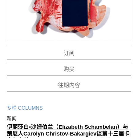
往期内容
联系我们
关注我们
订阅
购买
往期内容
专栏 COLUMNS
新闻
伊丽莎白•沙姆伯兰（Elizabeth Schambelan）与
策展人Carolyn Christov-Bakargiev谈第十三届卡