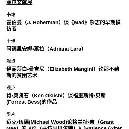
塞尔文献展
书籍
霍伯曼（J. Hoberman）谈《Mad》杂志的早期模
仿者
十佳
阿德里安娜•莱拉（Adriana Lara）
观点
伊丽莎白•曼吉尼（Elizabeth Mangini）论那不勒
斯的贫困艺术
观点
肯•奥凯石（Ken Okiishi）谈福里斯特•贝斯
(Forrest Bess)的作品
影片
迈克•伍德(Michael Wood)论格兰特•吉（Grant
Gee）的《忍（寻访瑟巴尔特）》[Patience (After