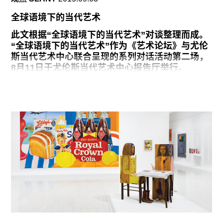
广告
全球语境下的当代艺术
订阅
此文根据“全球语境下的当代艺术”对谈整理而成。
往期内容
“全球语境下的当代艺术”作为《艺术论坛》与尤伦
斯当代艺术中心联合呈现的系列对话活动第二场，
8月11日于尤伦斯当代艺术中心报告厅举行。
自阿甘本关于“当代性”的讨论被翻译成中文以来，
中国艺术界长期对“当代性”概念及定义抱有争论。
联系我们
在全球化的国际背景下，许多当代艺术家的文化背
关注我们
景、身份变得多元。本次对话大卫·乔斯利特和帕梅
拉·M·李教授基于此从多方面诠释20、21世纪的艺
术史，讨论从杜尚“现成品艺术”的理念到20世纪中
期影像艺术和新媒体激进主义，再到现今当代艺术
在全球化和数字化双重压力下的发展与可能。
大卫·乔斯利特（David Joselit，纽约城市大学研
究生中心特聘教授）
1980年代起在波士顿当代美术馆担任策展人，参与