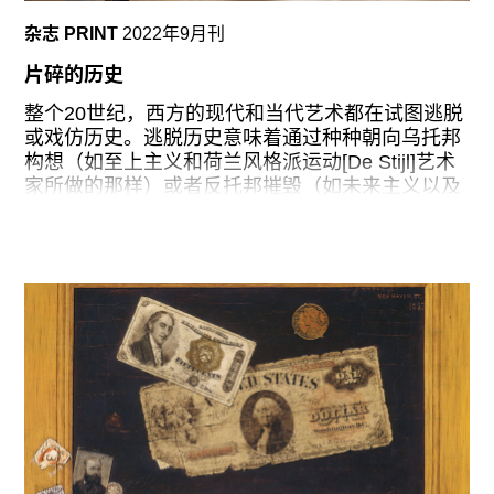
克（John Locke）到后来许多政治思想家都为此作
杂志 PRINT
2022年9月刊
出了自己的理论贡献。自由主义及其推崇的制度形
式——民主，在概念和实践上都与市场经济密不可
片碎的历史
分，而市场经济正是建立在参与者对自己的劳动的
整个20世纪，西方的现代和当代艺术都在试图逃脱
所有权以及他们积累私有财产的动力之上。就像政
或戏仿历史。逃脱历史意味着通过种种朝向乌托邦
治学家C.B.·麦克弗森（C. B. Macpherson） 所提
构想（如至上主义和荷兰风格派运动[De Stijl]艺术
出的著名理论所说，这
家所做的那样）或者反托邦摧毁（如未来主义以及
达达主义的一些变体）的姿态来超越它。在现代前
卫艺术中，历史为它自身的悬置提供了一种必要的
辩证框架——这也就是为什么革命话语对现代艺术
有着如此巨大的吸引力并且无所不在。矛盾的是，
这个遗产却又在艺术史对这些运动承接关系的叙述
中被专业化或者说经典化了（当然也意味着被驯化
了）：立体主义、构成主义、超现实主义，等等。
作为一种现代学科，历史无法被超越，因为它的内
涵便是将这些试图超越它的连续性尝试进行编目。
不过，每一个艺术家、策展人和评论家都清楚知
道，当代是一个永远在后退的地平线。每一年都有
更多的当代艺术出现，而每隔几年，在威尼斯、卡