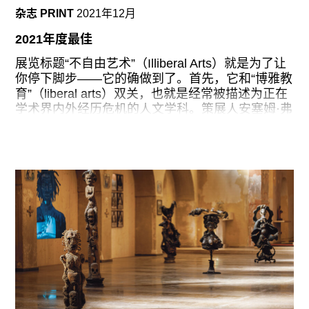
分，称这个展览是“一个仅仅在今天全球化时代才可
杂志 PRINT
2021年12月
能实现的关于国际主义的项目”。换言之，“国际波
普”是对近期历史的概述，其中单个国家的艺术史
2021年度最佳
（比如美国、英国、巴西、日本、阿根廷、匈牙利
和意大利）与暗示着“全球风格”兴起的跨国界美学
展览标题“不自由艺术”（Illiberal Arts）就是为了让
或形式上的动态关系并行：比如关于图片移动性问
你停下脚步——它的确做到了。首先，它和“博雅教
题的讨论可见于“图像旅行”（The Image Travels）
育”（liberal arts）双关，也就是经常被描述为正在
单元，而在“分配&家庭”（Distribution &
学术界内外经历危机的人文学科。策展人安塞姆·弗
兰克（Anselm Franke）和科斯汀·斯达克迈耶
（Kerstin Stakemeier）理所当然地直面了这一危
机。他们追随从C. L. R·詹姆斯（C. L. R. James）
到西尔维娅·温特（Sylvia Wynter）等黑人激进思
想家的脉络，认识到历史上对人的定义（以及由此
产生的人文学科）排除了大多数不符合白人、欧洲
人、男性规范的人的经验。弗兰克和斯达克迈耶在
这场大型展览中还有另外两个意图，也体现在了标
题里。其中之一就是重新定义“非自由”（illiberal）
这个词。虽然在美国英语口语中，“自由”（liberal）
意味着一种左倾的、宽容的政治取向，但这个词在
从历史渊源上来讲其实是来自将人的自由与其所拥
有的财产相关联的论述，从17世纪哲学家约翰·洛