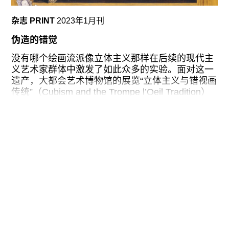
塞尔、纽约、柏林、光州、圣保罗等地就会产生一
种新的对其的叙述。这让人不免觉得是否在西方，
杂志 PRINT
2023年1月刊
新艺术的文化角色就是去生产当代的结构和情感状
态，就好像那些通过不断重复滚动播放所谓“突发新
伪造的错觉
闻”来创造出一种生动感的24小时新闻播报。我们
没有哪个绘画流派像立体主义那样在后续的现代主
应该记住，当代并不是自然而然的——它并非一种
义艺术家群体中激发了如此众多的实验。面对这一
无害的关于当下的体验，而是对当下永无止境的打
遗产，大都会艺术博物馆的展览“立体主义与错视画
断和重新激活。从这个角度来看，艺术的历史化或
传统”（Cubism and the Trompe l’Oeil Tradition）
许真的会导致对历史的抹除。
试图扭转其原本朝向未来的动能，将其轨迹往后
现代艺术尝试超越历史的努力或许太过成功了，以
扳，对接到“错视画”上，后者作为一种不太重要的
至于开启了我提到的第二类策略——戏仿。对历史
西方绘画传统，从十七世纪中叶延续到十九世纪，
的戏仿与
最后慢慢演变为一种装饰形式。虽然用来支撑这一
策展主题的历史证据十分薄弱，展览通过将华丽的
老大师画作与乔治·布拉克（Georges Braque）、
胡安·格里斯（Juan Gris）、巴勃罗·毕加索
（Pablo Picasso）令人赞叹的立体主义作品并置，
呈现了一幅充满诱惑力的景观，尽管如此，该主题
仍是从一开头就消解了自身。策展人埃米莉·布劳恩
（Emily Braun）和伊丽莎白·考林（Elizabeth