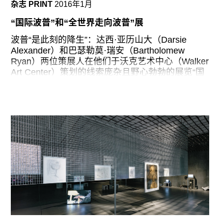
并策划了多个具有划时代意义的展览。获哈佛大学
杂志 PRINT
2016年1月
艺术史博士学位，1995至2003年执教于加州大学
“国际波普”和“全世界走向波普”展
欧文分校艺术史系博士生项目；2003至2013年执
教于耶鲁大学，并在2006至2009年期间担任艺术
波普“是此刻的降生”：达西·亚历山大（Darsie
史系主任。他的新书《艺术之后》（
After Art
）于
Alexander）和巴瑟勒莫·瑞安（Bartholomew
2012年由普林斯顿大学出版社出版。
Ryan）两位策展人在他们于沃克艺术中心（Walker
Art Center）策划的线索庞杂且野心勃勃的展览“国
帕梅拉·M·李（Pamela M. Lee，斯坦福大学珍妮特
际波普”（International Pop）的画册中如是说，于
·海顿·琼斯与威廉姆·海顿·琼斯讲席教授）
是也将这一运动设定为了我们现在所谓的后网络处
境的前身。的确，两位策展人写道，波普艺术家“曾
本科毕业于耶鲁大学并获得哈佛大学博士学位。曾
经引领一种在彼时看似激进的行为，但现在这些行
在纽约城市大学研究中心研究学习并参与惠特尼美
为方式却已经变得自然而然：图像世界作为自我的
术馆独立研究项目。研究领域主要为现当代艺术理
延伸，个体通过状态更新来操控信息，我们这个时
论及评论。其文章发表在《艺术论坛》、《Grey
代最为剧烈的变化之一—社交媒体的兴起。”
这一关于当下的谱系中引人注意的一点是，亚历山
大和雷恩在叙述波普艺术历史时与“全球”这个词保
持了一种自省的距离——“全球”这个词也不无争议
地描述了“我们这个时代最为剧烈的变化之一”。他
们在过去和现在的世界模型之间做出了微妙的区