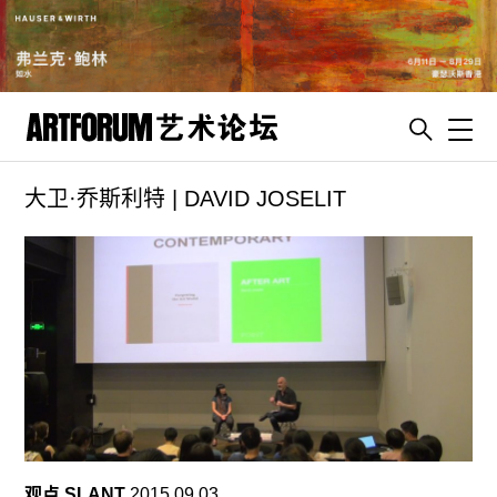
Toggl
大卫·乔斯利特 | DAVID JOSELIT
artguide
新闻
展评
杂志
专栏
视频
ENGLISH
ART & EDUCATION
观点 SLANT
2015.09.03