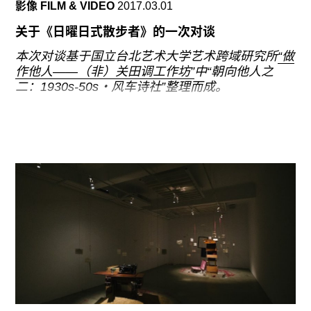
影像 FILM & VIDEO
2017.03.01
的《今天下午停水》中，轻巧而尖锐地用“紧挨着”
打开了我们的疑惑和知觉，并启动了深刻的“观念艺
关于《日曜日式散步者》的一次对谈
术”开关，也就是说，以日常最靠近肉身与劳动身体
的知觉，在（社会现实）生活中测量各种观念如何
本次对谈基于国立台北艺术大学艺术跨域研究所
“做
起着结构性的作用。“紧挨着”这一瞥在日常的无序
作他人——（非）关田调工作坊”
中“朝向他人之
中点出系统的网络关系，艺术家也就是在“紧挨着”
二：1930s-50s・风车诗社”整理而成。
出现的缝隙深究下去直至“亏空”。如果杜尚的观念
黄建宏
：首先很高兴邀请到黄亚历导演来与我们交
艺术是以“转折”的手势解放我们的知觉模式，那
流。
《日曜日式散步者》
是一部非常特别的纪录
么，吴山专则是以“紧挨着”一瞥让字脱离意识形态
片，一方面它讨论的是三零年代台湾的一个诗社，
网络；前者的观念艺术不断创出超越高度的主体，
另一方面我们可以在这部影片的影像中看到很多物
而后者的观念艺术却是不断给出平等时刻的机会。
件或者书写的文字，这与我们通常认为的纪录片导
但解放“物”的深刻意涵首先不在于抽象的“平等”，而
演或者艺术家所做的田野调查非常不同——他们再
在于经由物来理解自身处境、经由物来诱发自身的
现或关注的对象非常明确的是还活着的人，或者说
实践、让被解放而归于“莫名”的物，同时将我们带
是一个现存世界里的人，而亚历导演处理的是三零
离物体系施予我们的制约。
年代台湾的艺文人士。接下来我想先请亚历导演跟
齐泽克：“电脑比我们自己更了解我们”（关于人工
我们谈一下他制作这部影片的相关想法以及他为此
智能与机器人的课题），如是，我们连问
进行的调查。
黄亚历
：我想这部影片目前为止应该放过至少五、
六场，每一场一定会被问到的一个问题：为什么要