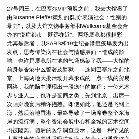
27号周三，在巴塞尔VIP预展之前，我去大馆看了
由Susanne Pfeffer策划的群展“表演社会：性别的
暴力”，以及大馆文物事务部和Wellcome基金会合
办的“疫症都市：既远亦近”。两场展览都很精彩，
尤其是后者，以SARS和19世纪香港瘟疫爆发为出
发点，思考传染病在社会与情感层面上造成的影
响。也许是展览所在地的气场感染了我——大馆的
前身是香港中区警署及监狱——连同巴塞尔之前北
京、上海两地大批活动开幕形成的三点一线的贸易
网络，我的脑中浮现出一段疯狂的旅程：一位艺术
界专业人士，也许是画商之类，先到北京，出席一
次画廊晚宴后稍许抱恙。即使如此，他还是飞到上
海，然后落地香港，最终导致了一场席卷整个东海
岸的流行病，整个香港会展中心和全城的艺术空间
均被隔离。随后的医学调查显示，这是一种罕见的