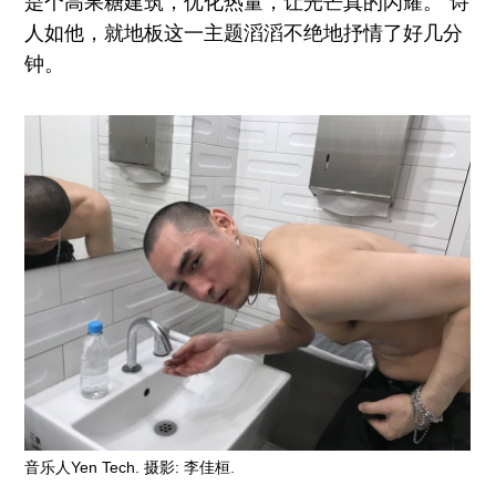
是个高果糖建筑，优化热量，让光芒真的闪耀。”诗
人如他，就地板这一主题滔滔不绝地抒情了好几分
钟。
音乐人Yen Tech. 摄影: 李佳桓.