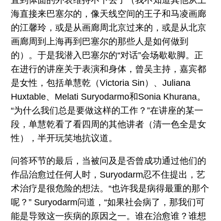
直到体面的外表维持不下去了（我不知道其他从上
海直接来巴塞尔的，像天线空间的王子和马凌画廊
的江馨玲，或是从画廊周北京过来的，或是从北京
画廊周到上海再到巴塞尔的那些人是如何做到
的）。于是我潜入巴塞尔的“对话”会场歇歇脚。正
在进行的讲座关于表演和身体，曾吴主持，嘉宾都
是女性，包括单慧乾（Victoria Sin）、Juliana
Huxtable、Melati Suryodarmo和Sonia Khurana。
“为什么我们总是要做这样的工作？”在讲座的某一
段，单慧乾看了看四周的其他讲者（清一色全是女
性），半开玩笑地抗议道。
问答环节的最后，当被问及是否曾成功通过他们的
作品治愈过任何人时，Suryodarm忍不住提出，艺
术治疗是很危险的想法。“也许我是病得最重的那个
呢？” Suryodarm问道，“如果社会病了，那我们可
能是导致这一疾病的原因之一。谁在治愈谁？谁想