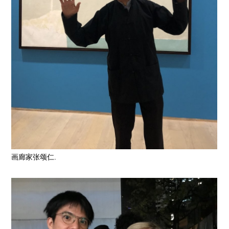
画廊家张颂仁.