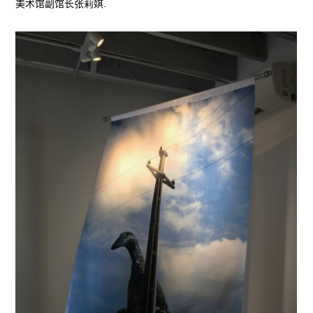
美术馆副馆长张莉娸.