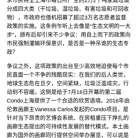
求市民将全上海市每日所产生的2万2千吨家庭垃圾
分成四大类（干垃圾、湿垃圾、有害垃圾和可回收
物），市政府也借机招募了超过3万名志愿者监督
政策的实施。这条例乍听上去像是“生态文明的一大
步”，颁布后却引来不少争议：用自上而下的政策向
市民强制灌输环保意识，是否是一种吊诡的生态专
政？
争议之外，这项政策的出台至少高效地迫使每个市
民直面一个不争的残酷现实：在我们的后人类世，
地球生态危在旦夕，空间紧缺，垃圾泛滥成灾，行
动刻不容缓。这倒是给于7月16日开幕的第二届
Condo上海提供了一个合适的欣赏语境。2016年由
伦敦画廊主Vanessa Carlos发起的Condo项目，是
针对当下昂贵的艺博会系统、在房租重压下挣扎的
画廊生态提出的可持续性发展的替代模式。本土画
廊为国外的画廊同行提供空间举办展览，可以说是