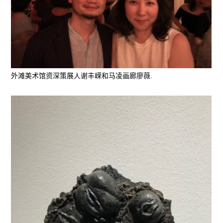
外滩美术馆资深策展人谢丰嵘和马凌画廊廖薇.