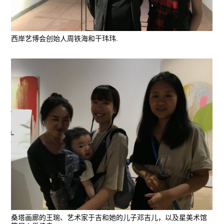
西岸艺博会创始人周铁海和干玮玮.
桑塔画廊的王琬、艺术家于吉和她的儿子邓吉儿，以及星美术馆