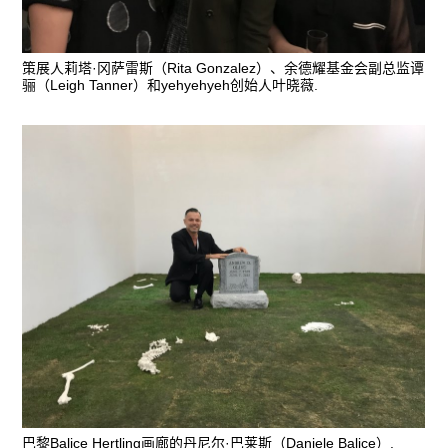
策展人莉塔·冈萨雷斯（Rita Gonzalez）、余德耀基金会副总监谭
骊（Leigh Tanner）和yehyehyeh创始人叶晓薇.
巴黎Balice Hertling画廊的丹尼尔·巴莱斯（Daniele Balice）.