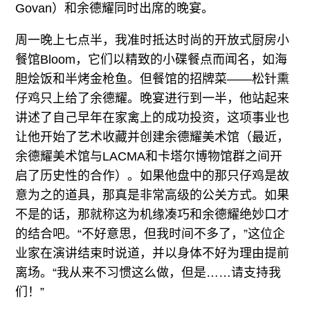
Govan）和余德耀同时出席的晚宴。
周一晚上七点半，我准时抵达时尚的开放式厨房小
餐馆Bloom，它们以精致的小碟餐点而闻名，如海
胆烩饭和半烤金枪鱼。但餐馆的招牌菜——松针熏
仔鸡只上给了余德耀。晚宴进行到一半，他站起来
讲述了自己早年在家禽上的成功投资，这项事业也
让他开始了艺术收藏并创建余德耀美术馆（最近，
余德耀美术馆与LACMA和卡塔尔博物馆群之间开
启了历史性的合作）。如果他盘中的那只仔鸡是故
意为之的道具，那真是非常高级的公关方式。如果
不是的话，那就称这为机缘凑巧和余德耀绝妙口才
的结合吧。“不好意思，但我时间不多了，”这位企
业家在演讲结束时说道，并以身体不好为理由提前
离场。“我从来不习惯这么做，但是……请支持我
们！”