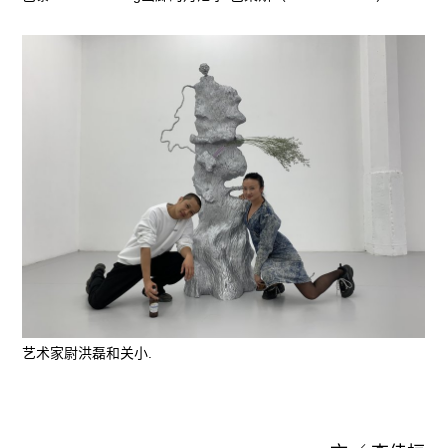
艺术家尉洪磊和关小.