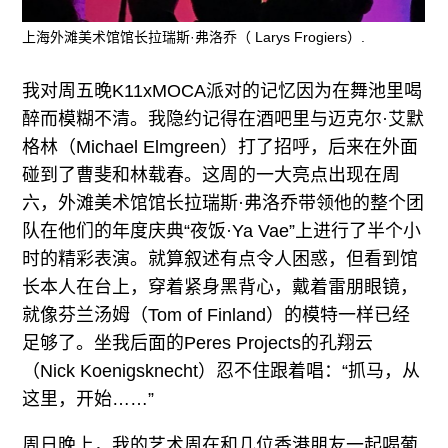
上海外滩美术馆馆长拉瑞斯·弗洛乔（ Larys Frogiers）.
我对周五晚K11xMOCA派对的记忆因为在舞池里喝
醉而模糊不清。我隐约记得在酒吧里与迈克尔·艾默
格林（Michael Elmgreen）打了招呼，后来在外面
碰到了曹斐和林载春。这周的一大亮点出现在周
六，外滩美术馆馆长拉瑞斯·弗洛乔带领他的整个团
队在他们的年度庆典“夜饭·Ya Vae”上进行了半个小
时的精彩表演。就算叙述有点令人困惑，但看到馆
长本人在台上，穿着紧身黑背心，戴着雷朋眼镜，
就像芬兰汤姆（Tom of Finland）的模特一样已经
足够了。坐我后面的Peres Projects的孔翔云
（Nick Koenigsknecht）忍不住跟着唱：“抓马，从
这里，开始……”
周日晚上，我的艺术周在和几位香港朋友一起喝葡