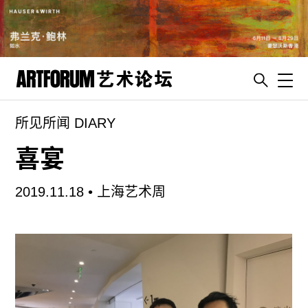
Toggl
所见所闻 DIARY
artguide
新闻
喜宴
展评
2019.11.18 •
上海艺术周
杂志
专栏
视频
ENGLISH
ART & EDUCATION