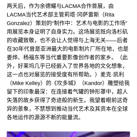
两天后，作为余德耀与LACMA合作首展，由
LACMA当代艺术部主管莉塔·冈萨雷斯（Rita
Gonzalez）策划的“制作中：艺术与电影的工作场”
用展览本身证明了自身实力。这场展览既向洛杉矶
的收藏致敬，也不会让人觉得与上海无关——后者
在30年代曾是亚洲最大的电影制片厂所在地，也是
娄烨、杨福东等当代重要影像创作者的家乡。（此
外，好莱坞几乎已经嵌入了世界各地的文化想象，
这一点也对展览的接受度有所帮助。）麦克·凯利
（Mike Kelley）的《坎多城》（Kandor）雕塑给我
留下的印象最深：在连接着气罐的钟形罩中，超人
失落的故乡获得了奇迹般的新生。我望着眼前这奇
异的景象，不禁想到推动当代艺术及其资本在全球
各地运作的源源不断的能量流。