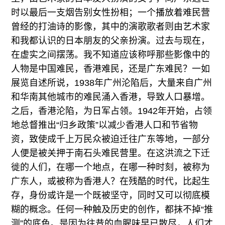
时以最后一支烟告别女性扮相；一个播放着难民营
曾经的打油诗的影像，其中的演歌歌者则由艺术家
和我都认识的日本朋友的父亲扮演。过去与现在，
在虚实之间摆荡。我不知道应该称呼那些影像中的
人物是中国难民，香港难民，还是广东难民？一如
展览自述所说，1938年广州沦陷后，大量来自广州
和华南其他城市的难民涌入香港，导致人口暴增。
之后，香港沦陷，为日军占领。1942年开始，占领
地总督推出“归乡政策”以减少香港人口和节省物
资，致使成千上万民众被迫迁往广东等地，一部分
人便是被关押于南石头难民营里。在这洪流之下迁
徙的人们，在哪一个地点，在哪一种时刻，被称为
广东人，或被称为香港人？在残酷的时代，比起生
存，身份或许是一个既被坚守，同时又可以彻底模
糊的概念。任何一种触及历史的创作，都抹不掉“推
测”的底色。是因为往昔的血腥味早已散尽，人们才