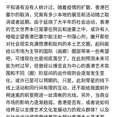
不知道有没有人统计过，随着疫情的扩散、香港巴
塞尔的取消，究竟有多少本地的展览和活动随之取
消或者延期。由于延烧了大半年的社会运动，香港
的艺文世界本已笼罩在阴云和迷雾之中，或许有人
暗暗企望香港巴塞尔能注射一剂强心剂，撇开那些
对社会现实充满愤懑和批判的本土艺文圈，起码能
给以市场为主导的国际（画廊）圈层带来一些希望
吧，可惜现在也是彻底落空了。在此刻预测未来可
能为时过早，但曾经以博览会为中心的香港艺术氛
围和不同（圈）阶层间的运作规则会逐渐发生变
化，或许已是可以预期的。只是，此刻零星的线下
线上活动和同行间有限的互动，还不能给我面前扑
朔迷离的前景照进一丝清晰的光线。另外，当商业
市场的影响力逐渐趋弱，香港是否有，或者说如何
培养足以支撑艺术文化发展动力的观众群体？以及