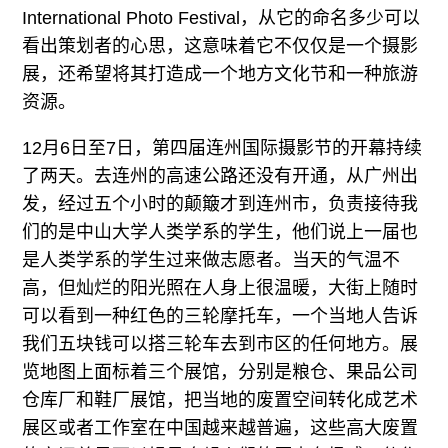
广告
International Photo Festival，从它的命名多少可以
看出策划者的心思，这意味着它不仅仅是一个摄影
订阅
展，还希望将其打造成一个地方文化节和一种旅游
往期内容
资源。
12月6日至7日，第四届连州国际摄影节的开幕持续
了两天。去连州的高速公路还没有开通，从广州出
联系我们
发，经过五个小时的颠簸才到连州市，负责接待我
们的是中山大学人类学系的学生，他们说上一届也
关注我们
是人类学系的学生过来做志愿者。当天的气温不
高，但灿烂的阳光照在人身上很温暖，大街上随时
可以看到一种红色的三轮摩托车，一个当地人告诉
我们五块钱可以搭三轮车去到市区的任何地方。展
览地图上面标着三个展馆，分别是粮仓、果品公司
仓库厂和鞋厂展馆，把当地的废置空间转化成艺术
展区或者工作室在中国越来越普遍，这些高大废置