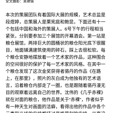
全文摄影：吴建儒
本次的策展团队有着国际大展的规模，艺术总监是
段煜婷，总策展人是栗宪庭和鲍昆，下面还有十一
个包括中国和海外的策展人。6号下午的行程相当
紧张，分别要参加三个展馆的开幕酒会。第一站是
粮仓展馆，两排巨大的圆桶状的粮仓阳光底下很醒
目，地面铺满建筑使用的碎石，踩上去很松软。每
个粮仓安静地摆放着一个艺术家的作品，这种围合
的空间很好的保护了每一艺术家的风格。在其中一
个粮仓发现了这次金奖获得者骆丹的作品《在路
上，在那里》，照片的灰白成为他独有的艺术语
言，沿着粮仓内部走了一圈，也是跟随着骆丹漫无
目的观察着远离自己的世界。沈伟的《几乎赤裸》
就在对面的粮仓，他作品是关于“赤裸”，作者似乎
有一种天生对画面的洁癖，看得出他的作品中各个